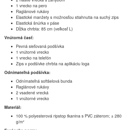
1 vrecko na pero
Raglánové rukávy
Elastické manžety s možnosťou stiahnutia na suchý zips
Elastická šnúrka v páse
Dĺžka chrbta: 85 cm (veľkosť L)
Vnútorná časť:
Pevná sieťovaná podšívka
1 vnútorné vrecko
1 vrecko na telefón
Zips v podšívke chrbta na aplikáciu loga
Odnímateľná podšívka:
Odnímateľná softšelová bunda
Raglánové rukávy
2 vsadené vrecká
1 vnútorné vrecko
Materiál:
100 % polyesterová ripstop tkanina s PVC záterom; ± 280
g/m²