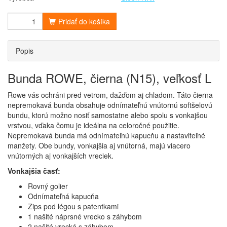
Pridať do košíka
Popis
Bunda ROWE, čierna (N15), veľkosť L
Rowe vás ochráni pred vetrom, dažďom aj chladom. Táto čierna
nepremokavá bunda obsahuje odnímateľnú vnútornú softšelovú
bundu, ktorú možno nosiť samostatne alebo spolu s vonkajšou
vrstvou, vďaka čomu je ideálna na celoročné použitie.
Nepremokavá bunda má odnímateľnú kapucňu a nastaviteľné
manžety. Obe bundy, vonkajšia aj vnútorná, majú viacero
vnútorných aj vonkajších vreciek.
Vonkajšia časť:
Rovný golier
Odnímateľná kapucňa
Zips pod légou s patentkami
1 našité náprsné vrecko s záhybom
2 našité vrecká s záhybom