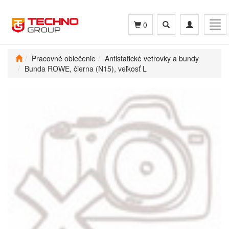
Toggle
Toggle
Tog
0
search
navigation
navi
Pracovné oblečenie
Antistatické vetrovky a bundy
Bunda ROWE, čierna (N15), veľkosť L