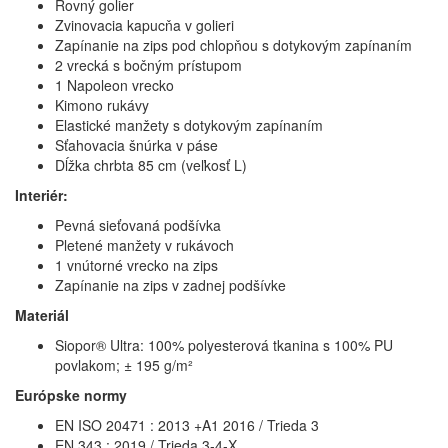
Rovný golier
Zvinovacia kapucňa v golieri
Zapínanie na zips pod chlopňou s dotykovým zapínaním
2 vrecká s bočným prístupom
1 Napoleon vrecko
Kimono rukávy
Elastické manžety s dotykovým zapínaním
Sťahovacia šnúrka v páse
Dĺžka chrbta 85 cm (veľkosť L)
Interiér:
Pevná sieťovaná podšívka
Pletené manžety v rukávoch
1 vnútorné vrecko na zips
Zapínanie na zips v zadnej podšívke
Materiál
Siopor® Ultra: 100% polyesterová tkanina s 100% PU
povlakom; ± 195 g/m²
Európske normy
EN ISO 20471 : 2013 +A1 2016 / Trieda 3
EN 343 : 2019 / Trieda 3-4-X