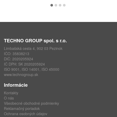
TECHNO GROUP spol. s r.o.
Limbašská cesta 4, 902 03 Pezinok
IČO: 35838213
DIČ: 2020205924
IČ DPH: SK 2020205924
ISO 9001, ISO 14001, ISO 45000
www.technogroup.sk
Informácie
Kontakty
O nás
Všeobecné obchodné podmienky
Reklamačný poriadok
Ochrana osobných údajov