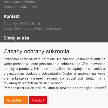
Nastavenie súkromia
Odstúpenie od zmluvy
Kontakt
Tel.:
+421 33 642 30 16
E-mail:
technogroup@technogroup.sk
Sledujte nás
Facebook
Zásady ochrany súkromia
Instagram
Prispôsobujeme sa Vám na mieru. Na základe Vášho správania na
webe personalizujeme jeho obsah a zobrazujeme Vám relevantné
ponuky a produkty. Kliknutím na tlačidlo „Akceptujem“ súhlasíte aj
s využívaním cookies a odovzdaním údajov o správaní na webe
Copyright © TECHNO GROUP spol. s r.o.
2026
pre zobrazenie cielenej reklamy na sociálnych sieťach a v
Powered by
ABRA
reklamných sieťach na ďalších weboch.
Personalizáciu a cielenú reklamu si môžete podrobnejšie nastaviť
alebo kedykoľvek vypnúť po kliknutí na tlačidlo „Nastaviť“.
Akceptujem
Nastaviť