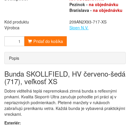
Pezinok -
na objednávku
Bratislava -
na objednávku
Kód produktu
209AN2X93-717-XS
Výrobca
Sioen N.V.
Pridať do košíka
Popis
Bunda SKOLLFIELD, HV červeno-šedá
(717), veľkosť XS
Dobre viditeľná teplá nepremokavá zimná bunda s reflexnými
prvkami. Kvalita Siopor® Ultra zaručuje pohodlie pri práci aj v
nepriaznivých podmienkach. Pletené manžety v rukávoch
zabraňujú prenikaniu vetra. Každá bunda je vybavená praktickými
vreckami.
Exteriér: