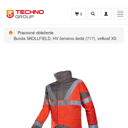
Toggle
Toggle
Tog
0
search
navigation
navi
Pracovné oblečenie
Bunda SKOLLFIELD, HV červeno-šedá (717), veľkosť XS