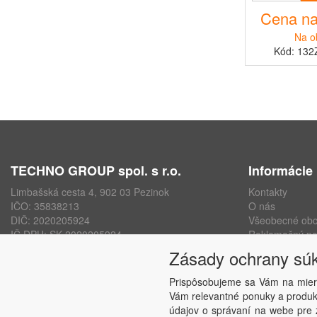
Cena na
Na o
Kód: 132
TECHNO GROUP spol. s r.o.
Informácie
Limbašská cesta 4, 902 03 Pezinok
Kontakty
IČO: 35838213
O nás
DIČ: 2020205924
Všeobecné ob
IČ DPH: SK 2020205924
Reklamačný po
ISO 9001, ISO 14001, ISO 45000
Ochrana osobn
Zásady ochrany sú
www.technogroup.sk
Nastavenie sú
Odstúpenie od
Prispôsobujeme sa Vám na mier
Vám relevantné ponuky a produkt
údajov o správaní na webe pre z