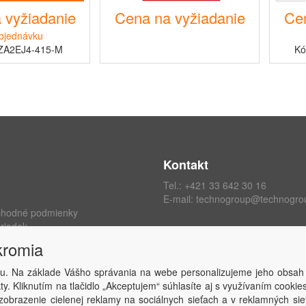
 vyžiadanie
Cena na vyžiadanie
Cen
bjednávku
ZA2EJ4-415-M
Kó
Kontakt
Tel.:
+421 33 642 30 16
E-mail:
technogroup@technogro
chodné podmienky
riadok
ých údajov
kromia
kromia
 zmluvy
u. Na základe Vášho správania na webe personalizujeme jeho obsah
y. Kliknutím na tlačidlo „Akceptujem“ súhlasíte aj s využívaním cooki
obrazenie cielenej reklamy na sociálnych sieťach a v reklamných sie
Copyright © TECHNO GROUP spol. s r.o.
2026