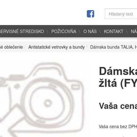
SERVISNÉ STREDISKO
POŽIČOVŇA
O NÁS
KONTAKT
NÁ
é oblečenie
Antistatické vetrovky a bundy
Dámska bunda TALIA, HV
Dámska
žltá (F
Vaša cen
Vaša cena bez DP