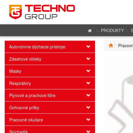
PRODUKTY
Pracovn
Autonómne dýchacie prístroje
Zásahové obleky
Masky
Respirátory
Plynové a prachové filtre
Ochranné prilby
Pracovné okuliare
Slúchadlá