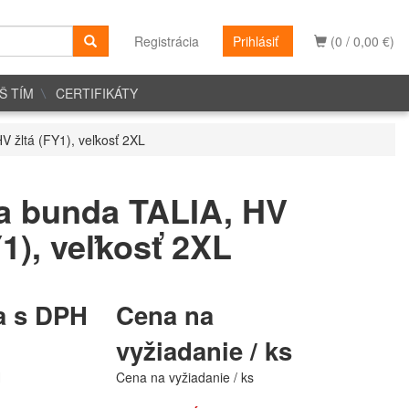
Registrácia
Prihlásiť
(0 / 0,00 €)
Š TÍM
CERTIFIKÁTY
 žltá (FY1), veľkosť 2XL
 bunda TALIA, HV
Y1), veľkosť 2XL
a s DPH
Cena na
vyžiadanie / ks
H
Cena na vyžiadanie / ks