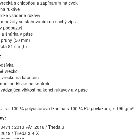
é vrecká s chlopňou a zapínaním na cvok
 na rukáve
ické vsadené rukávy
é manžety so sťahovaním na suchý zips
 v podpazuší
ia šnúrka v páse
 pruhy (50 mm)
rbta 81 cm (L)
:
odšívka
né vrecko
 vrecko na kapucňu
adnej podšívke na kontrolu
vádzajúca vlhkosť na konci rukávov a v páse
Ultra: 100 % polyesterová tkanina s 100 % PU povlakom; ± 195 g/m²
my:
0471 : 2013 +A1 2016 / Trieda 3
 2019 / Trieda 3-4-X