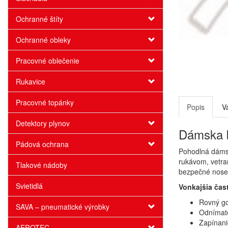
Ochranné štíty
Ochranné obleky
Pracovné oblečenie
Rukavice
Pracovné topánky
Popis
V
Detektory plynov
Dámska b
Pádová ochrana
Pohodlná dámsk
rukávom, vetra
Tlakové nádoby
bezpečné nosen
Svietidlá
Vonkajšia čas
Rovný go
SAVA – pneumatické výrobky
Odnímate
Zapínani
AEROTEC