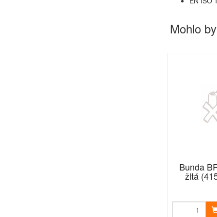
EN ISO 1
Mohlo by
Bunda B
žltá (41