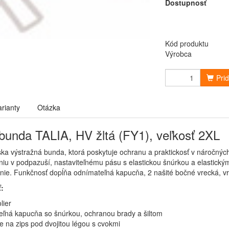
Dostupnosť
Kód produktu
Výrobca
Pri
arianty
Otázka
unda TALIA, HV žltá (FY1), veľkosť 2XL
a výstražná bunda, ktorá poskytuje ochranu a praktickosť v náročn
niu v podpazuší, nastaviteľnému pásu s elastickou šnúrkou a elastic
ie. Funkčnosť dopĺňa odnímateľná kapucňa, 2 našité bočné vrecká, vr
ť:
lier
ľná kapucňa so šnúrkou, ochranou brady a šiltom
e na zips pod dvojitou légou s cvokmi