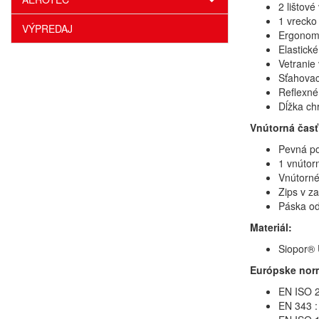
2 lištov
1 vrecko
VÝPREDAJ
Ergonom
Elastick
Vetranie
Sťahovac
Reflexné
Dĺžka ch
Vnútorná časť
Pevná p
1 vnútor
Vnútorné
Zips v z
Páska od
Materiál:
Siopor® 
Európske nor
EN ISO 2
EN 343 :