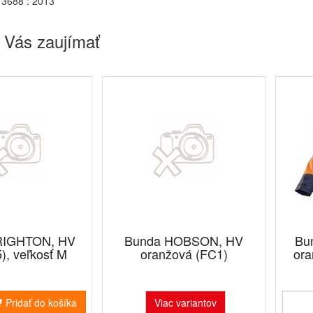
3688 : 2013
 Vás zaujímať
RIGHTON, HV
Bunda HOBSON, HV
Bu
5), veľkosť M
oranžová (FC1)
ora
Pridať do košíka
Viac variantov