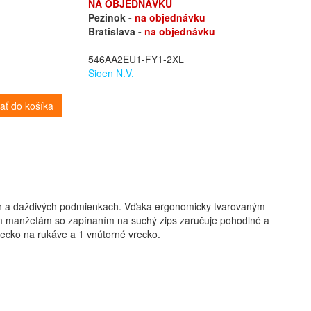
NA OBJEDNÁVKU
Pezinok -
na objednávku
Bratislava -
na objednávku
546AA2EU1-FY1-2XL
Sioen N.V.
dať do košíka
ých a daždivých podmienkach. Vďaka ergonomicky tvarovaným
kým manžetám so zapínaním na suchý zips zaručuje pohodlné a
ecko na rukáve a 1 vnútorné vrecko.