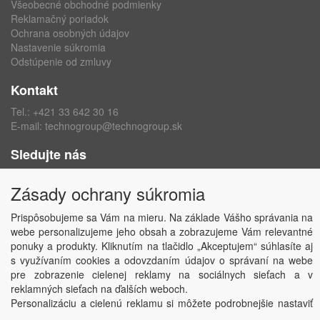
Všeobecné obchodné podmienky
Reklamačný poriadok
Ochrana osobných údajov
Nastavenie súkromia
Odstúpenie od zmluvy
Kontakt
Tel.:
+421 33 642 30 16
E-mail:
technogroup@technogroup.sk
Sledujte nás
Facebook
Zásady ochrany súkromia
Instagram
Prispôsobujeme sa Vám na mieru. Na základe Vášho správania na
webe personalizujeme jeho obsah a zobrazujeme Vám relevantné
ponuky a produkty. Kliknutím na tlačidlo „Akceptujem“ súhlasíte aj
s využívaním cookies a odovzdaním údajov o správaní na webe
Copyright © TECHNO GROUP spol. s r.o.
2026
pre zobrazenie cielenej reklamy na sociálnych sieťach a v
Powered by
ABRA
reklamných sieťach na ďalších weboch.
Personalizáciu a cielenú reklamu si môžete podrobnejšie nastaviť
alebo kedykoľvek vypnúť po kliknutí na tlačidlo „Nastaviť“.