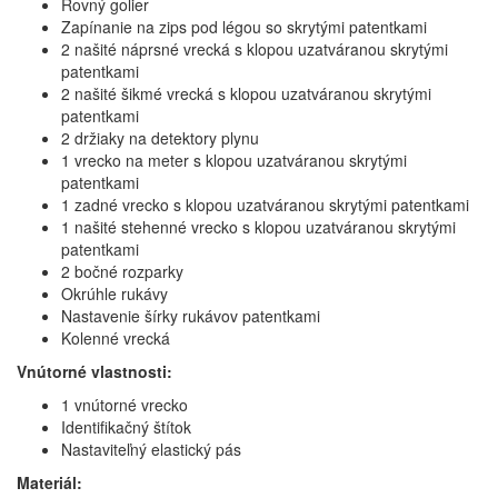
Rovný golier
Zapínanie na zips pod légou so skrytými patentkami
2 našité náprsné vrecká s klopou uzatváranou skrytými
patentkami
2 našité šikmé vrecká s klopou uzatváranou skrytými
patentkami
2 držiaky na detektory plynu
1 vrecko na meter s klopou uzatváranou skrytými
patentkami
1 zadné vrecko s klopou uzatváranou skrytými patentkami
1 našité stehenné vrecko s klopou uzatváranou skrytými
patentkami
2 bočné rozparky
Okrúhle rukávy
Nastavenie šírky rukávov patentkami
Kolenné vrecká
Vnútorné vlastnosti:
1 vnútorné vrecko
Identifikačný štítok
Nastaviteľný elastický pás
Materiál: