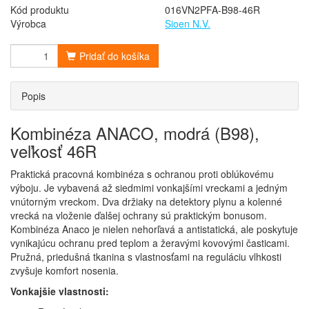
Kód produktu
016VN2PFA-B98-46R
Výrobca
Sioen N.V.
Pridať do košíka
Popis
Kombinéza ANACO, modrá (B98),
veľkosť 46R
Praktická pracovná kombinéza s ochranou proti oblúkovému
výboju. Je vybavená až siedmimi vonkajšími vreckami a jedným
vnútorným vreckom. Dva držiaky na detektory plynu a kolenné
vrecká na vloženie ďalšej ochrany sú praktickým bonusom.
Kombinéza Anaco je nielen nehorľavá a antistatická, ale poskytuje
vynikajúcu ochranu pred teplom a žeravými kovovými časticami.
Pružná, priedušná tkanina s vlastnosťami na reguláciu vlhkosti
zvyšuje komfort nosenia.
Vonkajšie vlastnosti: