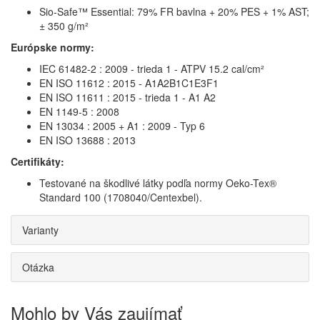
Sio-Safe™ Essential: 79% FR bavlna + 20% PES + 1% AST;
± 350 g/m²
Európske normy:
IEC 61482-2 : 2009 - trieda 1 - ATPV 15.2 cal/cm²
EN ISO 11612 : 2015 - A1A2B1C1E3F1
EN ISO 11611 : 2015 - trieda 1 - A1 A2
EN 1149-5 : 2008
EN 13034 : 2005 + A1 : 2009 - Typ 6
EN ISO 13688 : 2013
Certifikáty:
Testované na škodlivé látky podľa normy Oeko-Tex®
Standard 100 (1708040/Centexbel).
Varianty
Otázka
Mohlo by Vás zaujímať