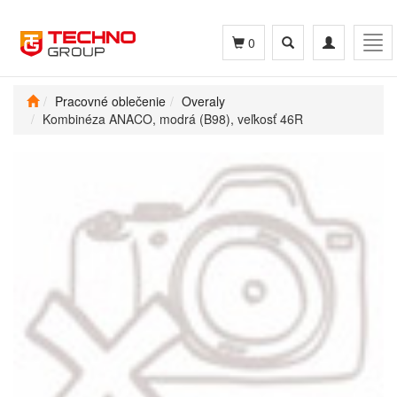
Toggle
Toggle
Tog
0
search
navigation
navi
Pracovné oblečenie
Overaly
Kombinéza ANACO, modrá (B98), veľkosť 46R