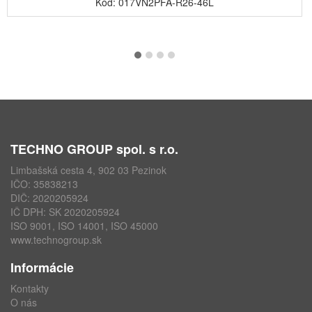
Kód: 017VN2PFA-R26-46L
TECHNO GROUP spol. s r.o.
Limbašská cesta 4, 902 03 Pezinok
IČO: 35838213
DIČ: 2020205924
IČ DPH: SK 2020205924
ISO 9001, ISO 14001, ISO 45000
www.technogroup.sk
Informácie
Kontakty
O nás