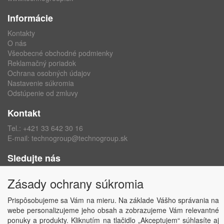
Informácie
Kontakty
O nás
Všeobecné obchodné podmienky
Reklamačný poriadok
Ochrana osobných údajov
Nastavenie súkromia
Odstúpenie od zmluvy
Kontakt
Tel.:
+421 33 642 30 16
E-mail:
technogroup@technogroup.sk
Sledujte nás
Facebook
Zásady ochrany súkromia
Instagram
Prispôsobujeme sa Vám na mieru. Na základe Vášho správania na
webe personalizujeme jeho obsah a zobrazujeme Vám relevantné
ponuky a produkty. Kliknutím na tlačidlo „Akceptujem“ súhlasíte aj