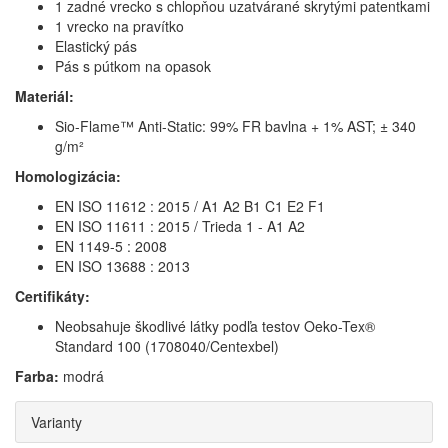
1 zadné vrecko s chlopňou uzatvárané skrytými patentkami
1 vrecko na pravítko
Elastický pás
Pás s pútkom na opasok
Materiál:
Sio-Flame™ Anti-Static: 99% FR bavlna + 1% AST; ± 340
g/m²
Homologizácia:
EN ISO 11612 : 2015 / A1 A2 B1 C1 E2 F1
EN ISO 11611 : 2015 / Trieda 1 - A1 A2
EN 1149-5 : 2008
EN ISO 13688 : 2013
Certifikáty:
Neobsahuje škodlivé látky podľa testov Oeko-Tex®
Standard 100 (1708040/Centexbel)
Farba:
modrá
Varianty