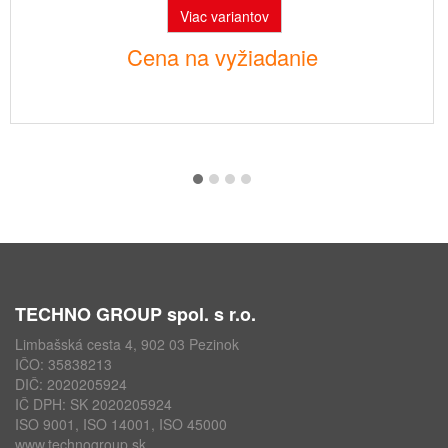
Viac variantov
Cena na vyžiadanie
TECHNO GROUP spol. s r.o.
Limbašská cesta 4, 902 03 Pezinok
IČO: 35838213
DIČ: 2020205924
IČ DPH: SK 2020205924
ISO 9001, ISO 14001, ISO 45000
www.technogroup.sk