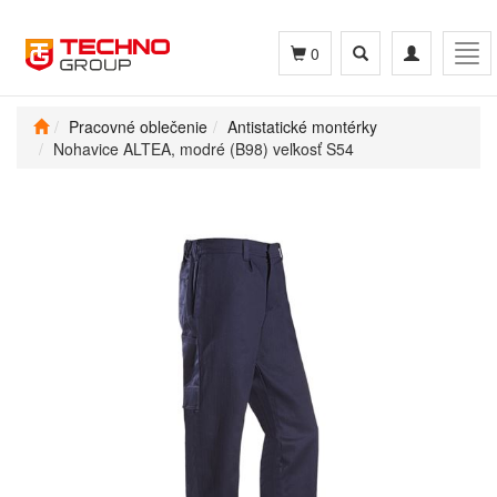
Toggle
Toggle
Tog
0
search
navigation
navi
Pracovné oblečenie
Antistatické montérky
Nohavice ALTEA, modré (B98) veľkosť S54