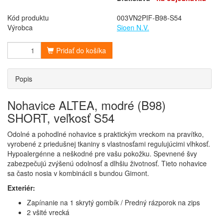
Kód produktu
003VN2PIF-B98-S54
Výrobca
Sioen N.V.
Pridať do košíka
Popis
Nohavice ALTEA, modré (B98)
SHORT, veľkosť S54
Odolné a pohodlné nohavice s praktickým vreckom na pravítko,
vyrobené z priedušnej tkaniny s vlastnosťami regulujúcimi vlhkosť.
Hypoalergénne a neškodné pre vašu pokožku. Spevnené švy
zabezpečujú zvýšenú odolnosť a dlhšiu životnosť. Tieto nohavice
sa často nosia v kombinácii s bundou Gimont.
Exteriér:
Zapínanie na 1 skrytý gombík / Predný rázporok na zips
2 všité vrecká