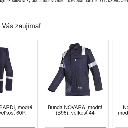
je škodlivé látky podľa testov Oeko-Tex® Standard 100 (1708040/Cen
 Vás zaujímať
 BARDI, modré
Bunda NOVARA, modrá
N
veľkosť 60R
(B98), veľkosť 44
modr