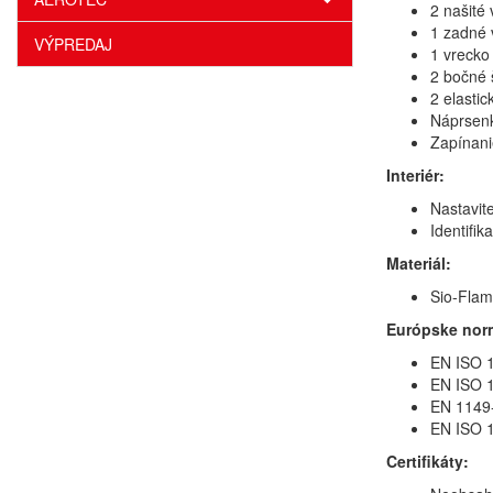
2 našité
1 zadné 
VÝPREDAJ
1 vrecko
2 bočné 
2 elastic
Náprsenk
Zapínani
Interiér:
Nastavite
Identifik
Materiál:
Sio-Flam
Európske nor
EN ISO 1
EN ISO 1
EN 1149-
EN ISO 1
Certifikáty: