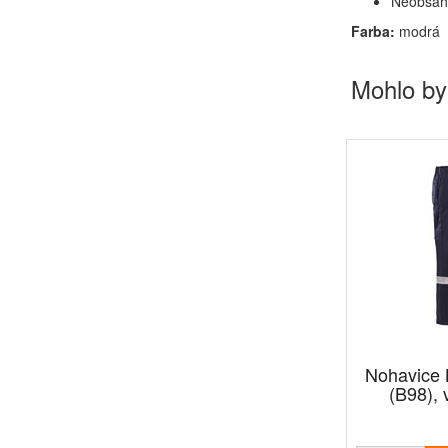
Neobsahu
Farba:
modrá
Mohlo by
Nohavice
(B98), 