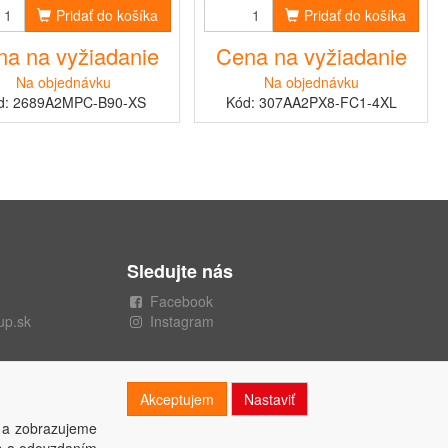
Pridať do košíka
Pridať do košíka
a na vyžiadanie
Cena na vyžiadanie
Na objednávku
Na objednávku
d: 2689A2MPC-B90-XS
Kód: 307AA2PX8-FC1-4XL
Sledujte nás
Facebook
up.sk
Instagram
Akceptujem
Nastaviť
 a zobrazujeme