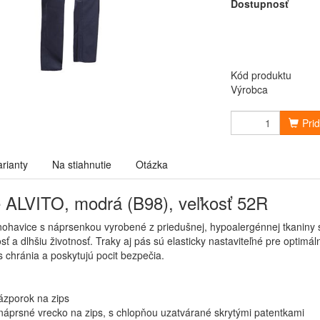
Dostupnosť
Kód produktu
Výrobca
Pri
arianty
Na stiahnutie
Otázka
 ALVITO, modrá (B98), veľkosť 52R
ohavice s náprsenkou vyrobené z priedušnej, hypoalergénnej tkaniny s
ť a dlhšiu životnosť. Traky aj pás sú elasticky nastaviteľné pre optimá
 chránia a poskytujú pocit bezpečia.
ázporok na zips
 náprsné vrecko na zips, s chlopňou uzatvárané skrytými patentkami