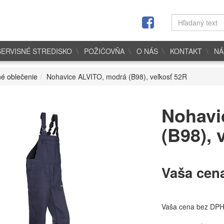
SERVISNÉ STREDISKO
POŽIČOVŇA
O NÁS
KONTAKT
NÁ
é oblečenie
Nohavice ALVITO, modrá (B98), veľkosť 52R
Nohavi
(B98), 
Vaša cen
Vaša cena bez DP