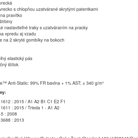
 vrecká
vrecko s chlopňou uzatvárané skrytými patentkami
 na pravítko
štrbiny
ké nastaviteľné traky s uzatváraním na pracky
a vpredu aj vzadu
e na 2 skryté gombíky na bokoch
ľný elastický pás
ačný štítok
e™ Anti-Static: 99% FR bavlna + 1% AST; ± 340 g/m²
my:
1612 : 2015 / A1 A2 B1 C1 E2 F1
1611 : 2015 / Trieda 1 - A1 A2
5 : 2008
3688 : 2013