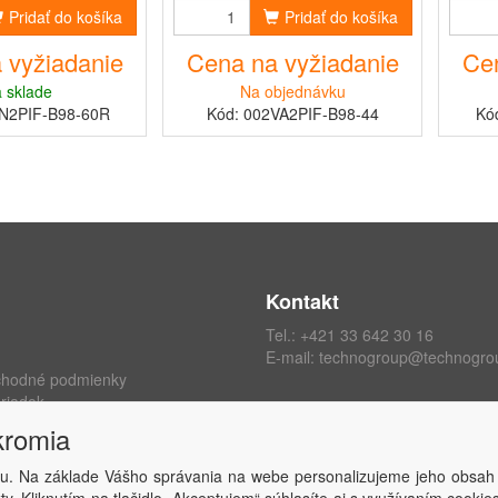
Pridať do košíka
Pridať do košíka
 vyžiadanie
Cena na vyžiadanie
Cen
 sklade
Na objednávku
N2PIF-B98-60R
Kód: 002VA2PIF-B98-44
Kó
Kontakt
Tel.:
+421 33 642 30 16
E-mail:
technogroup@technogro
chodné podmienky
riadok
ých údajov
kromia
kromia
 zmluvy
u. Na základe Vášho správania na webe personalizujeme jeho obsah