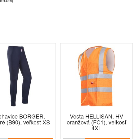
texbel)
ohavice BORGER,
Vesta HELLISAN, HV
é (B90), veľkosť XS
oranžová (FC1), veľkosť
4XL