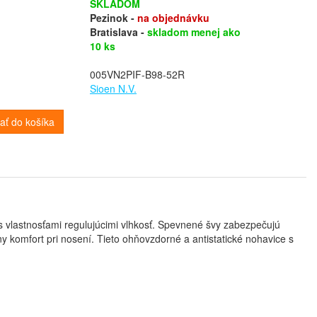
SKLADOM
Pezinok -
na objednávku
Bratislava -
skladom menej ako
10 ks
005VN2PIF-B98-52R
Sioen N.V.
dať do košíka
 vlastnosťami regulujúcimi vlhkosť. Spevnené švy zabezpečujú
lny komfort pri nosení. Tieto ohňovzdorné a antistatické nohavice s