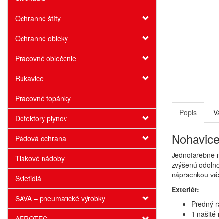
Ochranné štíty
Ochranné obleky
Pracovné oblečenie
Rukavice
Pracovné topánky
Popis
V
Detektory plynov
Nohavice
Pádová ochrana
Jednofarebné n
Tlakové nádoby
zvýšenú odolnos
náprsenkou vás
Svietidlá
Exteriér:
SAVA – pneumatické výrobky
Predný r
1 našité
AEROTEC