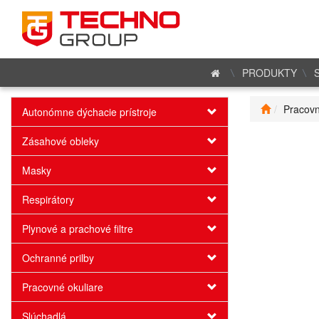
PRODUKTY
Pracovn
Autonómne dýchacie prístroje
Zásahové obleky
Masky
Respirátory
Plynové a prachové filtre
Ochranné prilby
Pracovné okuliare
Slúchadlá