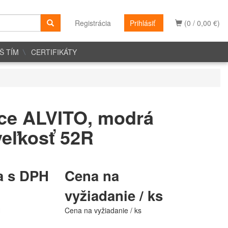
Registrácia
Prihlásiť
(0 / 0,00 €)
Š TÍM
CERTIFIKÁTY
ce ALVITO, modrá
veľkosť 52R
a s DPH
Cena na
vyžiadanie / ks
H
Cena na vyžiadanie / ks