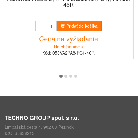
46R
Pridať do košíka
Cena na vyžiadanie
Na objednávku
Kód: 053VA2PA8-FC1-46R
TECHNO GROUP spol. s r.o.
Limbašská cesta 4, 902 03 Pezinok
IČO: 35838213