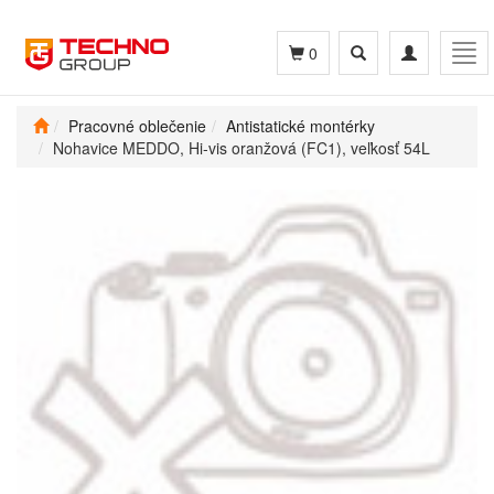
Toggle
Toggle
Tog
0
search
navigation
navi
Pracovné oblečenie
Antistatické montérky
Nohavice MEDDO, Hi-vis oranžová (FC1), veľkosť 54L