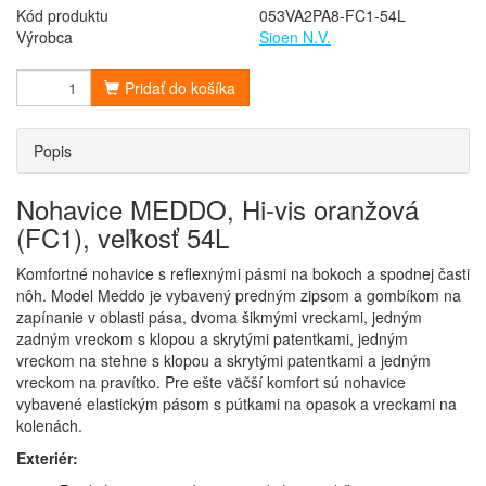
Kód produktu
053VA2PA8-FC1-54L
Výrobca
Sioen N.V.
Pridať do košíka
Popis
Nohavice MEDDO, Hi-vis oranžová
(FC1), veľkosť 54L
Komfortné nohavice s reflexnými pásmi na bokoch a spodnej časti
nôh. Model Meddo je vybavený predným zipsom a gombíkom na
zapínanie v oblasti pása, dvoma šikmými vreckami, jedným
zadným vreckom s klopou a skrytými patentkami, jedným
vreckom na stehne s klopou a skrytými patentkami a jedným
vreckom na pravítko. Pre ešte väčší komfort sú nohavice
vybavené elastickým pásom s pútkami na opasok a vreckami na
kolenách.
Exteriér: