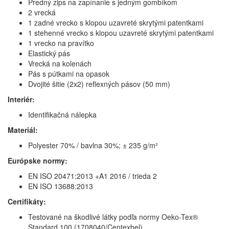
Predný zips na zapínanie s jedným gombíkom
2 vrecká
1 zadné vrecko s klopou uzavreté skrytými patentkami
1 stehenné vrecko s klopou uzavreté skrytými patentkami
1 vrecko na pravítko
Elastický pás
Vrecká na kolenách
Pás s pútkami na opasok
Dvojité šitie (2x2) reflexných pásov (50 mm)
Interiér:
Identifikačná nálepka
Materiál:
Polyester 70% / bavlna 30%; ± 235 g/m²
Európske normy:
EN ISO 20471:2013 +A1 2016 / trieda 2
EN ISO 13688:2013
Certifikáty:
Testované na škodlivé látky podľa normy Oeko-Tex®
Standard 100 (1708040/Centexbel)