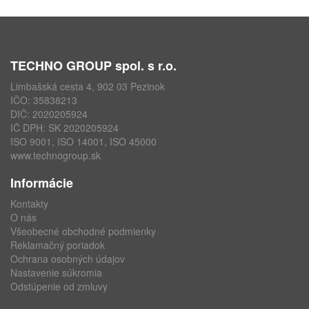
TECHNO GROUP spol. s r.o.
Limbašská cesta 4, 902 03 Pezinok
IČO: 35838213
DIČ: 2020205924
IČ DPH: SK 2020205924
ISO 9001, ISO 14001, ISO 45000
www.technogroup.sk
Informácie
Kontakty
O nás
Všeobecné obchodné podmienky
Reklamačný poriadok
Ochrana osobných údajov
Nastavenie súkromia
Odstúpenie od zmluvy