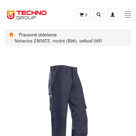
Toggle
Toggle
Tog
0
search
navigation
navi
Pracovné oblečenie
Nohavice ZARATE, modré (B98), veľkosť 58R