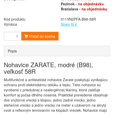
Pezinok -
na objednávku
Bratislava -
na objednávku
Kód produktu
011VN2PFA-B98-58R
Výrobca
Sioen N.V.
Pridať do košíka
Popis
Nohavice ZARATE, modré (B98),
veľkosť 58R
Multifunkčné a antistatické nohavice Zarate poskytujú vynikajúcu
ochranu proti elektrickému oblúku a teplu. Tieto nohavice sú
vyrobené z priedušnej a nealergénnej tkaniny, ktorá zaisťuje
komfort aj počas dlhého nosenia. Praktické prevedenie obsahuje
dve vnútorné vrecká s klopou, jedno zadné vrecko, jedno
stehenné vrecko a jedno vrecko na meter s uzáverom na skrytý
cvok a reflexným lemovaním na klopách vreciek. Nohavice majú