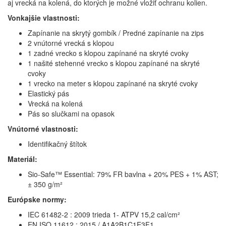
aj vrecká na kolená, do ktorých je možné vložiť ochranu kolien.
Vonkajšie vlastnosti:
Zapínanie na skrytý gombík / Predné zapínanie na zips
2 vnútorné vrecká s klopou
1 zadné vrecko s klopou zapínané na skryté cvoky
1 našité stehenné vrecko s klopou zapínané na skryté
cvoky
1 vrecko na meter s klopou zapínané na skryté cvoky
Elastický pás
Vrecká na kolená
Pás so slučkami na opasok
Vnútorné vlastnosti:
Identifikačný štítok
Materiál:
Sio-Safe™ Essential: 79% FR bavlna + 20% PES + 1% AST;
± 350 g/m²
Európske normy:
IEC 61482-2 : 2009 trieda 1- ATPV 15,2 cal/cm²
EN ISO 11612 : 2015 / A1A2B1C1E3F1