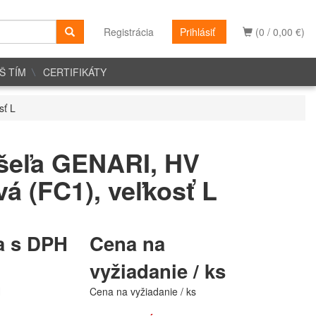
Registrácia
Prihlásiť
(0 / 0,00 €)
Š TÍM
CERTIFIKÁTY
sť L
šeľa GENARI, HV
á (FC1), veľkosť L
a s DPH
Cena na
vyžiadanie / ks
H
Cena na vyžiadanie / ks