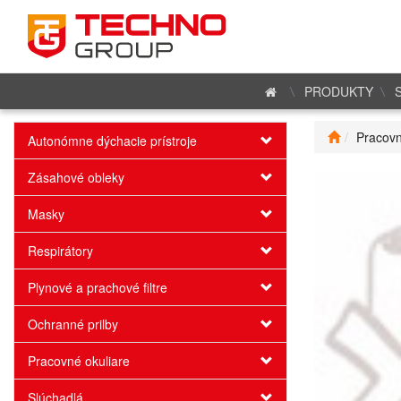
PRODUKTY
Pracovn
Autonómne dýchacie prístroje
Zásahové obleky
Masky
Respirátory
Plynové a prachové filtre
Ochranné prilby
Pracovné okuliare
Slúchadlá