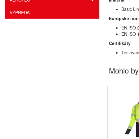
Basic Li
VÝPREDAJ
Európske nor
EN ISO 2
EN ISO 1
Certifikáty
Testovan
Mohlo by