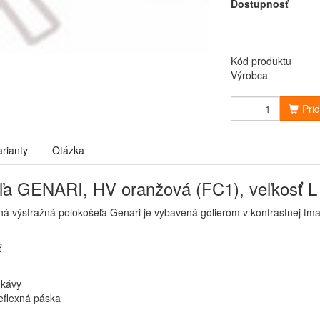
Dostupnosť
Kód produktu
Výrobca
Pri
arianty
Otázka
ľa GENARI, HV oranžová (FC1), veľkosť L
ná výstražná polokošeľa Genari je vybavená golierom v kontrastnej tmav
ť
ukávy
eflexná páska