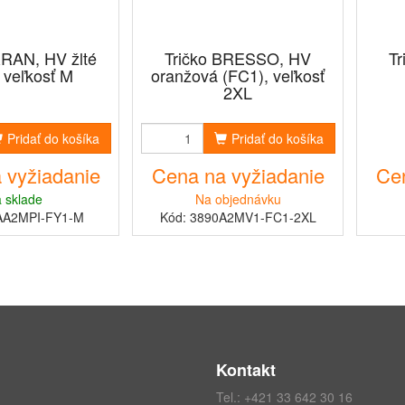
RRAN, HV žlté
Tričko BRESSO, HV
T
 veľkosť M
oranžová (FC1), veľkosť
2XL
Pridať do košíka
Pridať do košíka
 vyžiadanie
Cena na vyžiadanie
Cen
 sklade
Na objednávku
AA2MPI-FY1-M
Kód: 3890A2MV1-FC1-2XL
Kontakt
Tel.:
+421 33 642 30 16