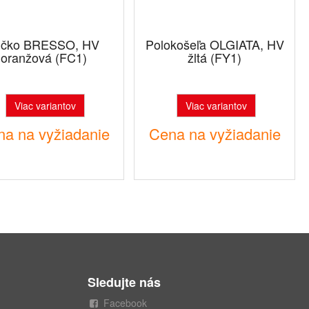
ričko BRESSO, HV
Polokošeľa OLGIATA, HV
oranžová (FC1)
žltá (FY1)
Viac variantov
Viac variantov
a na vyžiadanie
Cena na vyžiadanie
Sledujte nás
Facebook