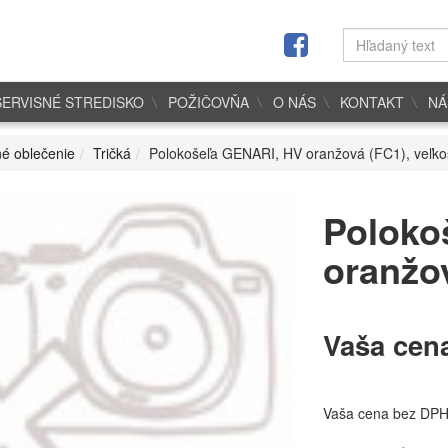
SERVISNÉ STREDISKO
POŽIČOVŇA
O NÁS
KONTAKT
NÁ
é oblečenie
Tričká
Polokošeľa GENARI, HV oranžová (FC1), veľko
Poloko
oranžov
Vaša cen
Vaša cena bez DP