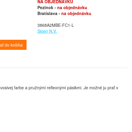
NA OBJEDNÁVKU
Pezinok -
na objednávku
Bratislava -
na objednávku
3868A2MBE-FC1-L
Sioen N.V.
dať do košíka
osivej farbe a pružnými reflexnými pásikmi. Je možné ju prať v