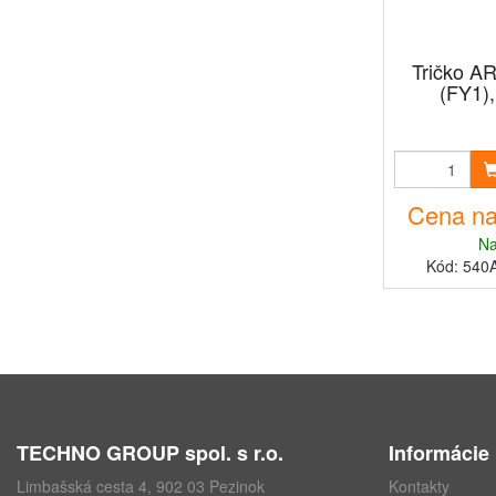
Tričko A
(FY1),
Cena na
Na
Kód: 540
TECHNO GROUP spol. s r.o.
Informácie
Limbašská cesta 4, 902 03 Pezinok
Kontakty