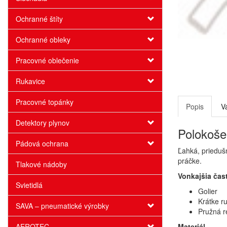
Ochranné štíty
Ochranné obleky
Pracovné oblečenie
Rukavice
Pracovné topánky
Popis
V
Detektory plynov
Polokoše
Pádová ochrana
Ľahká, prieduš
práčke.
Tlakové nádoby
Vonkajšia čas
Svietidlá
Golier
Krátke r
SAVA – pneumatické výrobky
Pružná r
AEROTEC
Materiál