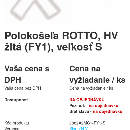
Polokošeľa ROTTO, HV
žltá (FY1), veľkosť S
Vaša cena s
Cena na
DPH
vyžiadanie / ks
Vaša cena bez DPH
Cena na vyžiadanie / ks
Dostupnosť
NA OBJEDNÁVKU
Pezinok -
na objednávku
Bratislava -
na objednávku
Kód produktu
3882A2MC1-FY1-S
Výrobca
Sioen N.V.