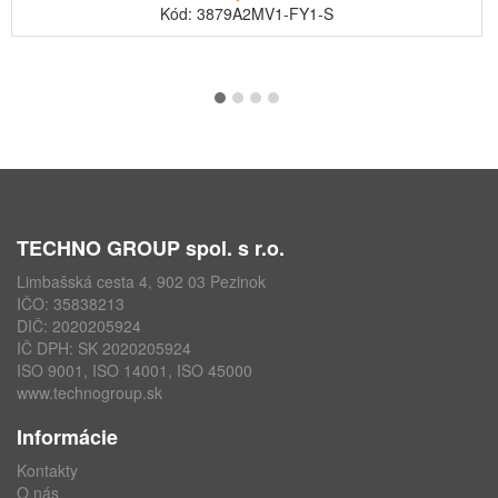
Kód: 3879A2MV1-FY1-S
TECHNO GROUP spol. s r.o.
Limbašská cesta 4, 902 03 Pezinok
IČO: 35838213
DIČ: 2020205924
IČ DPH: SK 2020205924
ISO 9001, ISO 14001, ISO 45000
www.technogroup.sk
Informácie
Kontakty
O nás