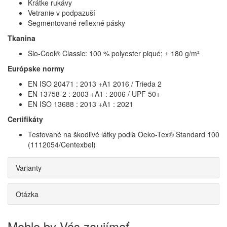
Krátke rukávy
Vetranie v podpazuší
Segmentované reflexné pásky
Tkanina
Sio-Cool® Classic: 100 % polyester piqué; ± 180 g/m²
Európske normy
EN ISO 20471 : 2013 +A1 2016 / Trieda 2
EN 13758-2 : 2003 +A1 : 2006 / UPF 50+
EN ISO 13688 : 2013 +A1 : 2021
Certifikáty
Testované na škodlivé látky podľa Oeko-Tex® Standard 100
(1112054/Centexbel)
Varianty
Otázka
Mohlo by Vás zaujímať