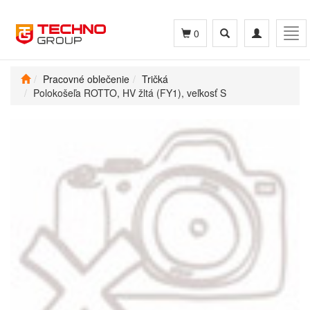
Toggle
Toggle
Tog
0
search
navigation
navi
Pracovné oblečenie
Tričká
Polokošeľa ROTTO, HV žltá (FY1), veľkosť S