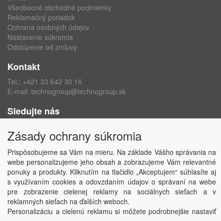
Všeobecné obchodné podmienky
Reklamačný poriadok
Ochrana osobných údajov
Nastavenie súkromia
Odstúpenie od zmluvy
Kontakt
Tel.:
+421 33 642 30 16
E-mail:
technogroup@technogroup.sk
Sledujte nás
Facebook
Zásady ochrany súkromia
Instagram
Prispôsobujeme sa Vám na mieru. Na základe Vášho správania na
webe personalizujeme jeho obsah a zobrazujeme Vám relevantné
ponuky a produkty. Kliknutím na tlačidlo „Akceptujem“ súhlasíte aj
s využívaním cookies a odovzdaním údajov o správaní na webe
Copyright © TECHNO GROUP spol. s r.o.
2026
pre zobrazenie cielenej reklamy na sociálnych sieťach a v
Powered by
ABRA
reklamných sieťach na ďalších weboch.
Personalizáciu a cielenú reklamu si môžete podrobnejšie nastaviť