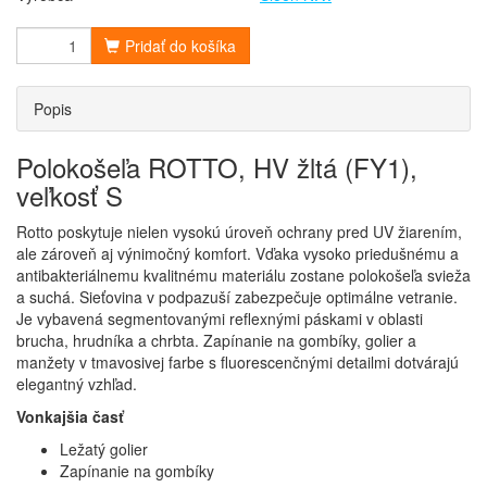
Pridať do košíka
Popis
Polokošeľa ROTTO, HV žltá (FY1),
veľkosť S
Rotto poskytuje nielen vysokú úroveň ochrany pred UV žiarením,
ale zároveň aj výnimočný komfort. Vďaka vysoko priedušnému a
antibakteriálnemu kvalitnému materiálu zostane polokošeľa svieža
a suchá. Sieťovina v podpazuší zabezpečuje optimálne vetranie.
Je vybavená segmentovanými reflexnými páskami v oblasti
brucha, hrudníka a chrbta. Zapínanie na gombíky, golier a
manžety v tmavosivej farbe s fluorescenčnými detailmi dotvárajú
elegantný vzhľad.
Vonkajšia časť
Ležatý golier
Zapínanie na gombíky