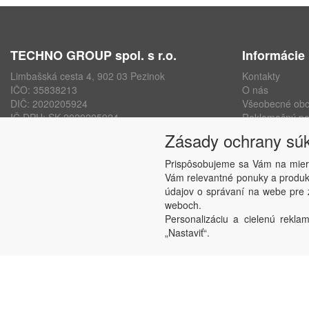
TECHNO GROUP spol. s r.o.
Informácie
Limbašská cesta 4, 902 03 Pezinok
Kontakty
IČO: 35838213
O nás
DIČ: 2020205924
Všeobecné ob
IČ DPH: SK 2020205924
Reklamačný po
ISO 9001, ISO 14001, ISO 45000
Ochrana osobn
Zásady ochrany sú
www.technogroup.sk
Nastavenie sú
Odstúpenie od
Prispôsobujeme sa Vám na mier
Vám relevantné ponuky a produkt
údajov o správaní na webe pre z
weboch.
Personalizáciu a cielenú reklam
„Nastaviť“.