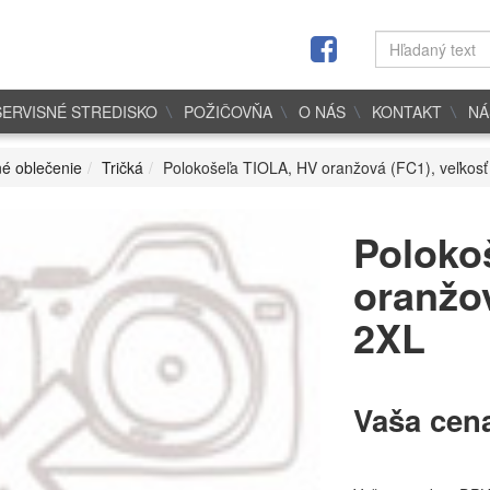
SERVISNÉ STREDISKO
POŽIČOVŇA
O NÁS
KONTAKT
NÁ
é oblečenie
Tričká
Polokošeľa TIOLA, HV oranžová (FC1), veľkosť
Poloko
oranžov
2XL
Vaša cen