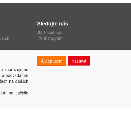
Sledujte nás
Facebook
up.sk
Instagram
Akceptujem
Nastaviť
 a zobrazujeme
es a odovzdaním
ťach na ďalších
utí na tlačidlo