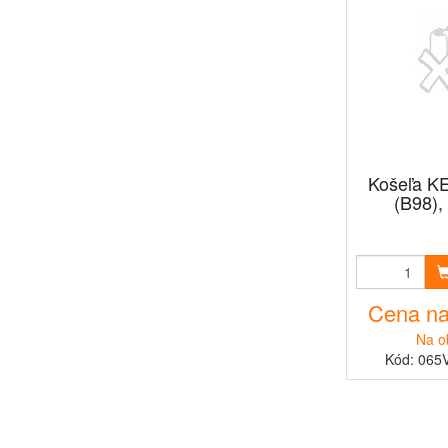
Košeľa K
(B98),
Cena na
Na o
Kód: 065