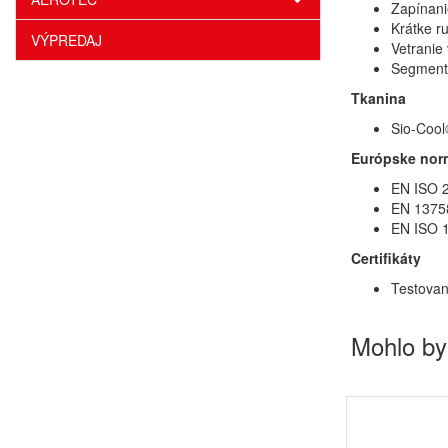
Zapínani
Krátke r
VÝPREDAJ
Vetranie
Segmento
Tkanina
Sio-Cool
Európske nor
EN ISO 2
EN 13758
EN ISO 1
Certifikáty
Testovan
Mohlo by