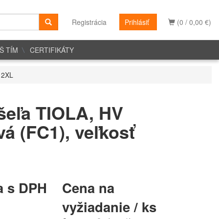
Registrácia
Prihlásiť
(0 / 0,00 €)
Š TÍM
CERTIFIKÁTY
 2XL
šeľa TIOLA, HV
á (FC1), veľkosť
a s DPH
Cena na
vyžiadanie / ks