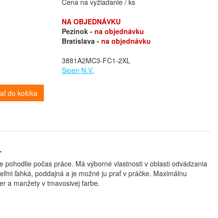
H
Cena na vyžiadanie / ks
NA OBJEDNÁVKU
Pezinok -
na objednávku
Bratislava -
na objednávku
3881A2MC3-FC1-2XL
Sioen N.V.
dať do košíka
L
e pohodlie počas práce. Má výborné vlastnosti v oblasti odvádzania
veľmi ľahká, poddajná a je možné ju prať v práčke. Maximálnu
er a manžety v tmavosivej farbe.