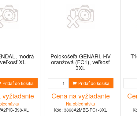
ENDAL, modrá
Polokošeľa GENARI, HV
Tr
 veľkosť XL
oranžová (FC1), veľkosť
3XL
Pridať do košíka
Pridať do košíka
 vyžiadanie
Cena na vyžiadanie
Cen
bjednávku
Na objednávku
VA2PIC-B98-XL
Kód: 3868A2MBE-FC1-3XL
K