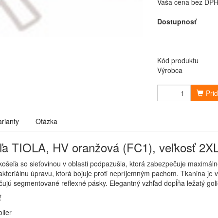
Vaša cena bez DP
Dostupnosť
Kód produktu
Výrobca
Pri
arianty
Otázka
ľa TIOLA, HV oranžová (FC1), veľkosť 2X
košeľa so sieťovinou v oblasti podpazušia, ktorá zabezpečuje maximáln
bakteriálnu úpravu, ktorá bojuje proti nepríjemným pachom. Tkanina je 
učujú segmentované reflexné pásky. Elegantný vzhľad dopĺňa ležatý goli
ť
lier