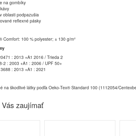
e na gombíky
ukávy
 v oblasti podpazušia
vané reflexné pásky
® Comfort: 100 % polyester; ± 130 g/m²
my
0471 : 2013 +A1 2016 / Trieda 2
-2 : 2003 +A1 : 2006 / UPF 50+
3688 : 2013 +A1 : 2021
é na škodlivé látky podľa Oeko-Tex® Standard 100 (1112054/Centexbe
 Vás zaujímať