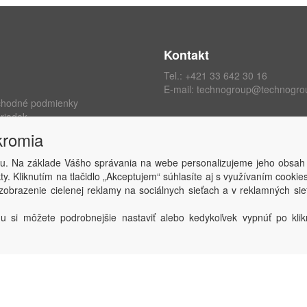
Kontakt
Tel.:
+421 33 642 30 16
E-mail:
technogroup@technogro
chodné podmienky
riadok
ých údajov
kromia
kromia
 zmluvy
u. Na základe Vášho správania na webe personalizujeme jeho obsah
y. Kliknutím na tlačidlo „Akceptujem“ súhlasíte aj s využívaním cooki
obrazenie cielenej reklamy na sociálnych sieťach a v reklamných sie
Copyright © TECHNO GROUP spol. s r.o.
2026
Powered by
ABRA
u si môžete podrobnejšie nastaviť alebo kedykoľvek vypnúť po klikn