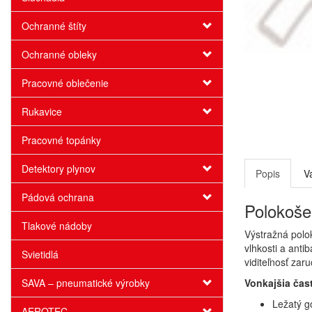
Ochranné štíty
Ochranné obleky
Pracovné oblečenie
Rukavice
Pracovné topánky
Detektory plynov
Popis
V
Pádová ochrana
Polokoše
Tlakové nádoby
Výstražná polo
vlhkosti a anti
Svietidlá
viditeľnosť zar
SAVA – pneumatické výrobky
Vonkajšia čas
Ležatý go
AEROTEC