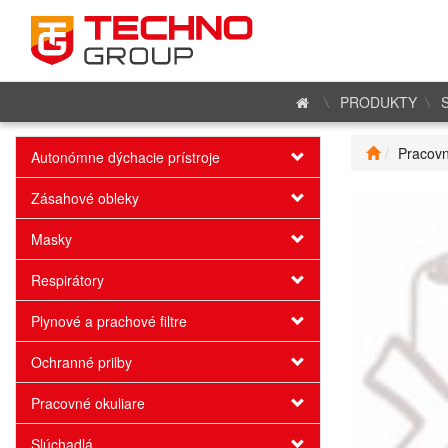
PRODUKTY
Pracovn
Autonómne dýchacie prístroje
Zásahové obleky
Masky
Respirátory
Plynové a prachové filtre
Ochranné prilby
Pracovné okuliare
Slúchadlá