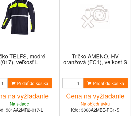
ičko TELFS, modré
Tričko AMENO, HV
(017), veľkosť L
oranžová (FC1), veľkosť S
Pridať do košíka
Pridať do košíka
a na vyžiadanie
Cena na vyžiadanie
Na sklade
Na objednávku
ód: 581AA2MR2-017-L
Kód: 3866A2MBE-FC1-S