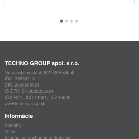
TECHNO GROUP spol. s r.o.
Limbašská cesta 4, 902 03 Pezinok
IČO: 35838213
DIČ: 2020205924
IČ DPH: SK 2020205924
ISO 9001, ISO 14001, ISO 45000
www.technogroup.sk
Informácie
Kontakty
O nás
Všeobecné obchodné podmienky