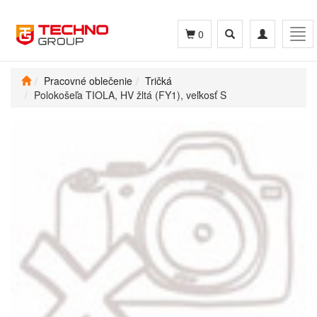
Toggle
Toggle
Tog
0
search
navigation
navi
Pracovné oblečenie
Tričká
Polokošeľa TIOLA, HV žltá (FY1), veľkosť S