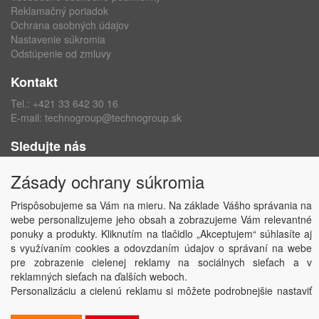
Reklamačný poriadok
Ochrana osobných údajov
Nastavenie súkromia
Odstúpenie od zmluvy
Kontakt
Tel.:
+421 33 642 30 16
E-mail:
technogroup@technogroup.sk
Sledujte nás
Facebook
Zásady ochrany súkromia
Instagram
Prispôsobujeme sa Vám na mieru. Na základe Vášho správania na
webe personalizujeme jeho obsah a zobrazujeme Vám relevantné
ponuky a produkty. Kliknutím na tlačidlo „Akceptujem“ súhlasíte aj
s využívaním cookies a odovzdaním údajov o správaní na webe
Copyright © TECHNO GROUP spol. s r.o.
2026
pre zobrazenie cielenej reklamy na sociálnych sieťach a v
Powered by
ABRA
reklamných sieťach na ďalších weboch.
Personalizáciu a cielenú reklamu si môžete podrobnejšie nastaviť
alebo kedykoľvek vypnúť po kliknutí na tlačidlo „Nastaviť“.