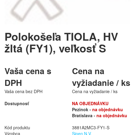
Polokošeľa TIOLA, HV
žltá (FY1), veľkosť S
Vaša cena s
Cena na
DPH
vyžiadanie / ks
Vaša cena bez DPH
Cena na vyžiadanie / ks
Dostupnosť
NA OBJEDNÁVKU
Pezinok -
na objednávku
Bratislava -
na objednávku
Kód produktu
3881A2MC3-FY1-S
Výrobca
Sioen N.V.