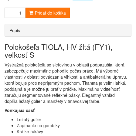
Pridať do košíka
Popis
Polokošeľa TIOLA, HV žltá (FY1),
veľkosť S
Výstražná polokošeľa so sieťovinou v oblasti podpazušia, ktorá
zabezpečuje maximálne pohodlie počas práce. Má výborné
vlastnosti v oblasti odvádzania vlhkosti a antibakteriálnu úpravu,
ktorá bojuje proti nepríjemným pachom. Tkanina je veľmi ľahká,
poddajná a je možné ju prať v práčke. Maximálnu viditeľnosť
zaručujú segmentované reflexné pásky. Elegantný vzhľad
dopĺňa ležatý golier a manžety v tmavosivej farbe.
Vonkajšia časť
Ležatý golier
Zapínanie na gombíky
Krátke rukávy