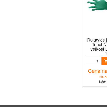
Rukavice je
TouchNT
veľkosť L
Cena na
Na o
Kód: