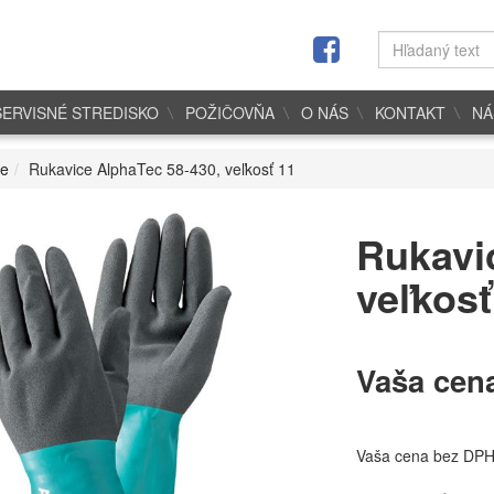
SERVISNÉ STREDISKO
POŽIČOVŇA
O NÁS
KONTAKT
NÁ
ce
Rukavice AlphaTec 58-430, veľkosť 11
Rukavi
veľkosť
Vaša cen
Vaša cena bez DP