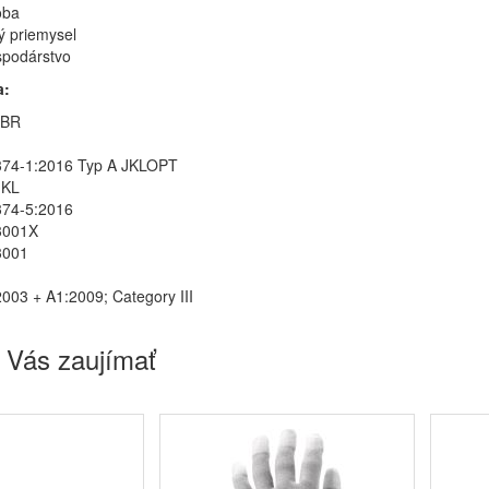
oba
 priemysel
spodárstvo
a:
ABR
374-1:2016 Typ A JKLOPT
JKL
374-5:2016
3001X
3001
003 + A1:2009; Category III
 Vás zaujímať