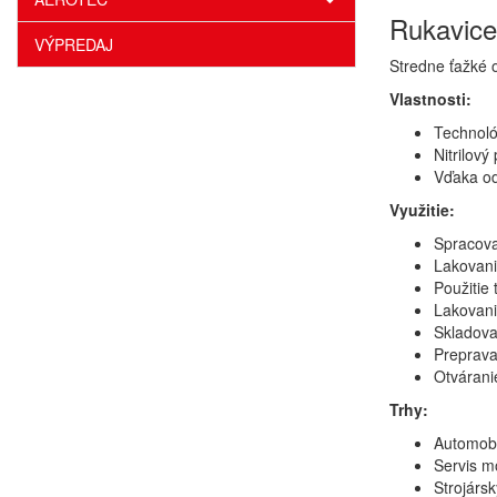
Rukavice
VÝPREDAJ
Stredne ťažké 
Vlastnosti:
Technoló
Nitrilový
Vďaka od
Využitie:
Spracova
Lakovani
Použitie
Lakovani
Skladova
Preprava
Otvárani
Trhy:
Automobi
Servis m
Strojárs