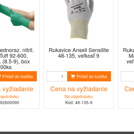
dnoraz. nitril.
Rukavice Ansell Sensilite
Ruka
uff 92-600,
48-135, veľkosť 9
Ma
 (8.5-9), box
ve
100ks
Pridať do košíka
Pridať do košíka
 vyžiadanie
Cena na vyžiadanie
Cen
bjednávku
Na objednávku
 92600090
Kód: 48-135-9