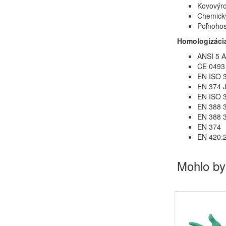
Kovovýr
Chemický
Poľnoho
Homologizáci
ANSI 5 
CE 0493
EN ISO 
EN 374 
EN ISO 
EN 388 
EN 388 
EN 374
EN 420:2
Mohlo by