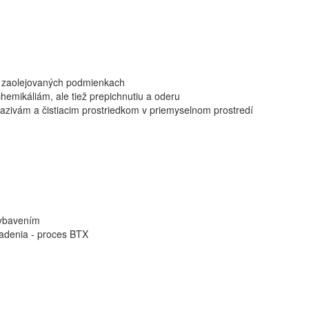
a zaolejovaných podmienkach
chemikáliám, ale tiež prepichnutiu a oderu
azivám a čistiacim prostriedkom v priemyselnom prostredí
vybavením
iadenia - proces BTX