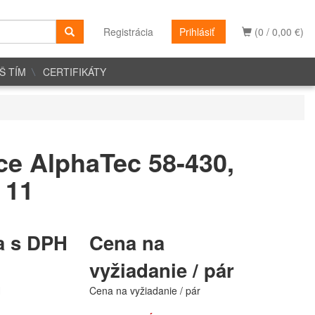
Registrácia
Prihlásiť
(0 / 0,00 €)
Š TÍM
CERTIFIKÁTY
ce AlphaTec 58-430,
 11
a s DPH
Cena na
vyžiadanie / pár
H
Cena na vyžiadanie / pár