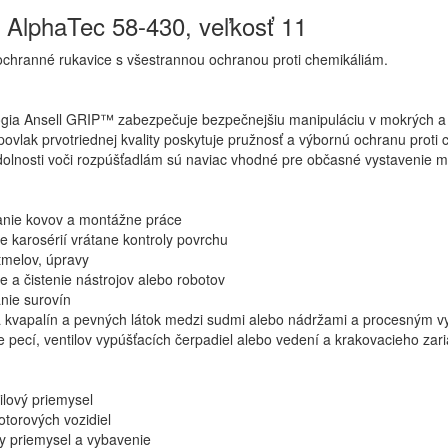
 AlphaTec 58-430, veľkosť 11
ochranné rukavice s všestrannou ochranou proti chemikáliám.
gia Ansell GRIP™ zabezpečuje bezpečnejšiu manipuláciu v mokrých 
 povlak prvotriednej kvality poskytuje pružnosť a výbornú ochranu proti 
olnosti voči rozpúšťadlám sú naviac vhodné pre občasné vystavenie m
nie kovov a montážne práce
e karosérií vrátane kontroly povrchu
 tmelov, úpravy
e a čistenie nástrojov alebo robotov
nie surovín
 kvapalín a pevných látok medzi sudmi alebo nádržami a procesným 
e pecí, ventilov vypúšťacích čerpadiel alebo vedení a krakovacieho zar
lový priemysel
otorových vozidiel
ky priemysel a vybavenie