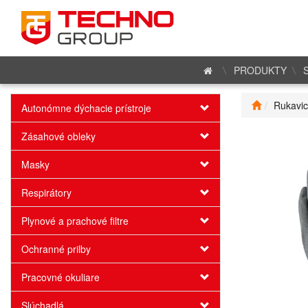
PRODUKTY
Rukavi
Autonómne dýchacie prístroje
Zásahové obleky
Masky
Respirátory
Plynové a prachové filtre
Ochranné prilby
Pracovné okuliare
Slúchadlá