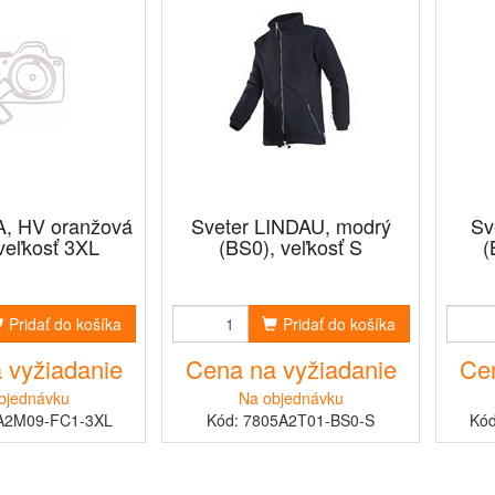
A, HV oranžová
Sveter LINDAU, modrý
Sv
veľkosť 3XL
(BS0), veľkosť S
(
Pridať do košíka
Pridať do košíka
 vyžiadanie
Cena na vyžiadanie
Cen
bjednávku
Na objednávku
A2M09-FC1-3XL
Kód: 7805A2T01-BS0-S
Kó