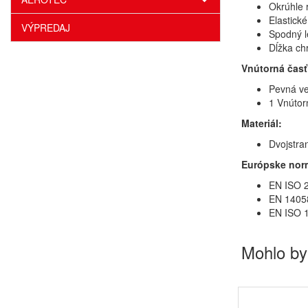
Okrúhle 
Elastick
VÝPREDAJ
Spodný l
Dĺžka chr
Vnútorná časť
Pevná ve
1 Vnútor
Materiál:
Dvojstran
Európske nor
EN ISO 2
EN 14058
EN ISO 
Mohlo by