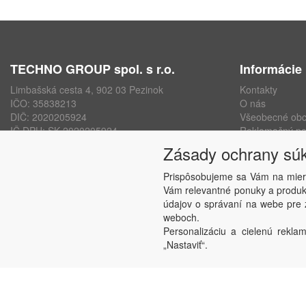
TECHNO GROUP spol. s r.o.
Informácie
Limbašská cesta 4, 902 03 Pezinok
Kontakty
IČO: 35838213
O nás
DIČ: 2020205924
Všeobecné ob
IČ DPH: SK 2020205924
Reklamačný po
ISO 9001, ISO 14001, ISO 45000
Ochrana osobn
Zásady ochrany sú
www.technogroup.sk
Nastavenie sú
Odstúpenie od
Prispôsobujeme sa Vám na mier
Vám relevantné ponuky a produkt
údajov o správaní na webe pre z
weboch.
Personalizáciu a cielenú reklam
„Nastaviť“.