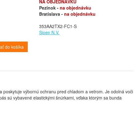
NA OBJEDNÁVKU
Pezinok -
na objednávku
Bratislava -
na objednávku
353AA2TX2-FC1-S
Sioen N.V.
dať do košíka
 a poskytuje výbornú ochranu pred chladom a vetrom. Je odolná voči
pás sú vybavené elastickými šnúrkami, vďaka ktorým sa bunda