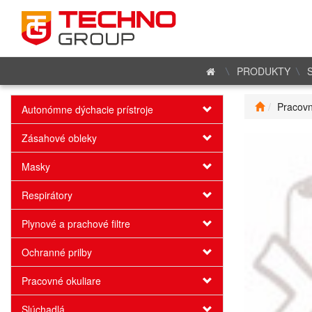
PRODUKTY
Pracovn
Autonómne dýchacie prístroje
Zásahové obleky
Masky
Respirátory
Plynové a prachové filtre
Ochranné prilby
Pracovné okuliare
Slúchadlá