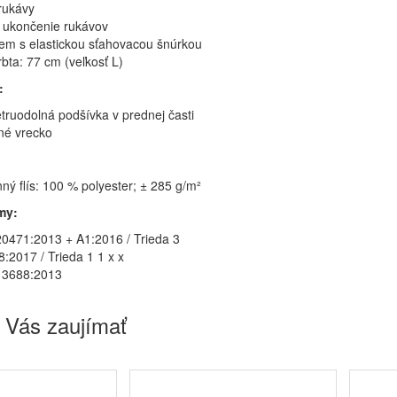
rukávy
é ukončenie rukávov
em s elastickou sťahovacou šnúrkou
bta: 77 cm (veľkosť L)
:
truodolná podšívka v prednej časti
né vrecko
ný flís: 100 % polyester; ± 285 g/m²
my:
0471:2013 + A1:2016 / Trieda 3
:2017 / Trieda 1 1 x x
13688:2013
 Vás zaujímať