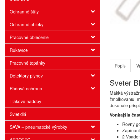
Ochranné štíty
Ochranné obleky
Pracovné oblečenie
Rukavice
Pracovné topánky
Popis
V
Detektory plynov
Sveter B
Pádová ochrana
Mäkká výstražn
žmolkovaniu, m
Tlakové nádoby
dokonale prisp
Svietidlá
Vonkajšia čas
Rovný go
SAVA – pneumatické výrobky
Zapínani
2 Vsaden
AEROTEC