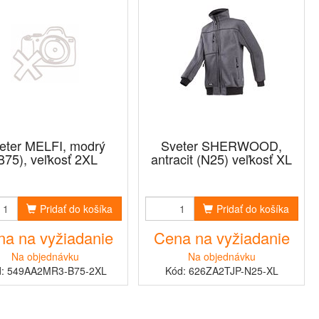
eter MELFI, modrý
Sveter SHERWOOD,
B75), veľkosť 2XL
antracit (N25) veľkosť XL
Pridať do košíka
Pridať do košíka
a na vyžiadanie
Cena na vyžiadanie
Na objednávku
Na objednávku
d: 549AA2MR3-B75-2XL
Kód: 626ZA2TJP-N25-XL