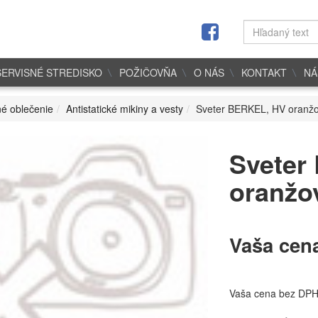
SERVISNÉ STREDISKO
POŽIČOVŇA
O NÁS
KONTAKT
NÁ
é oblečenie
Antistatické mikiny a vesty
Sveter BERKEL, HV oranžov
Sveter
oranžov
Vaša cen
Vaša cena bez DP