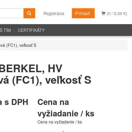
Registrácia
Prihlásiť
(0 / 0,00 €)
Š TÍM
CERTIFIKÁTY
á (FC1), veľkosť S
 BERKEL, HV
á (FC1), veľkosť S
a s DPH
Cena na
vyžiadanie / ks
H
Cena na vyžiadanie / ks