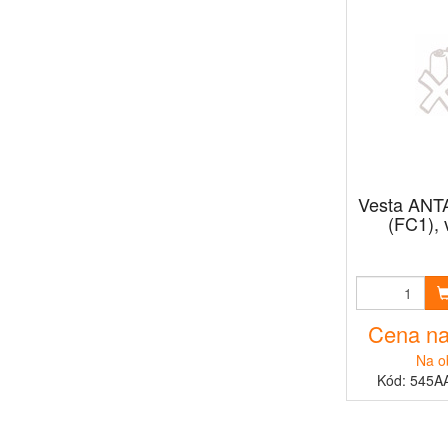
Vesta ANT
(FC1), 
Cena na
Na o
Kód: 545A