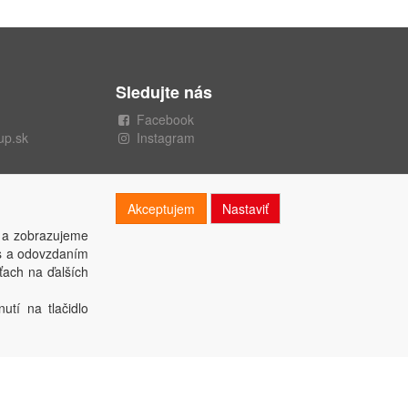
Sledujte nás
Facebook
up.sk
Instagram
Akceptujem
Nastaviť
 a zobrazujeme
es a odovzdaním
ťach na ďalších
utí na tlačidlo