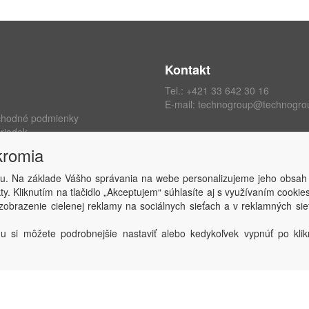
Kontakt
Tel.:
+421 33 642 30 16
E-mail:
technogroup@technogro
chodné podmienky
riadok
ých údajov
kromia
kromia
 zmluvy
u. Na základe Vášho správania na webe personalizujeme jeho obsah
y. Kliknutím na tlačidlo „Akceptujem“ súhlasíte aj s využívaním cooki
obrazenie cielenej reklamy na sociálnych sieťach a v reklamných sie
Copyright © TECHNO GROUP spol. s r.o.
2026
Powered by
ABRA
u si môžete podrobnejšie nastaviť alebo kedykoľvek vypnúť po klikn