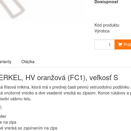
Dostupnosť
Kód produktu
Výrobca
Pri
arianty
Otázka
ERKEL, HV oranžová (FC1), veľkosť S
á flísová mikina, ktorá má v prednej časti pevnú vetruodolnú podšívku
á vnútorné vrecko a dve vsadené vrecká so zipsom. Konce rukávov a 
ôsobí vášmu telu.
ť:
lier
e na zips
é vrecká so zapínaním na zips