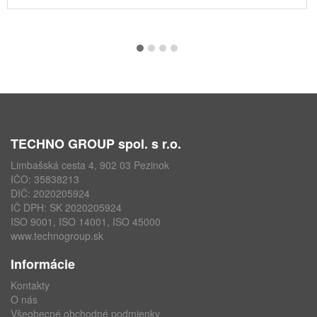
TECHNO GROUP spol. s r.o.
Limbašská cesta 4, 902 03 Pezinok
IČO: 35838213
DIČ: 2020205924
IČ DPH: SK 2020205924
ISO 9001, ISO 14001, ISO 45000
www.technogroup.sk
Informácie
Kontakty
O nás
Všeobecné obchodné podmienky