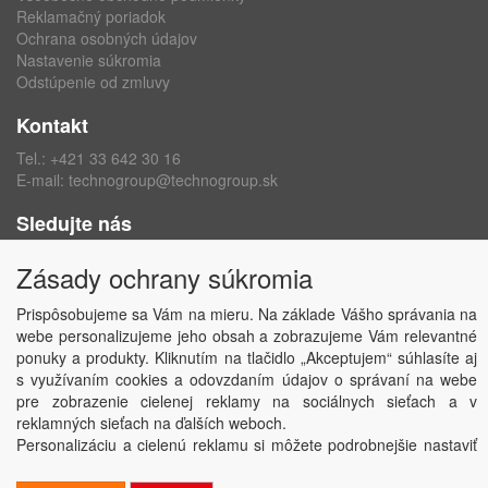
Reklamačný poriadok
Ochrana osobných údajov
Nastavenie súkromia
Odstúpenie od zmluvy
Kontakt
Tel.:
+421 33 642 30 16
E-mail:
technogroup@technogroup.sk
Sledujte nás
Facebook
Zásady ochrany súkromia
Instagram
Prispôsobujeme sa Vám na mieru. Na základe Vášho správania na
webe personalizujeme jeho obsah a zobrazujeme Vám relevantné
ponuky a produkty. Kliknutím na tlačidlo „Akceptujem“ súhlasíte aj
s využívaním cookies a odovzdaním údajov o správaní na webe
Copyright © TECHNO GROUP spol. s r.o.
2026
pre zobrazenie cielenej reklamy na sociálnych sieťach a v
Powered by
ABRA
reklamných sieťach na ďalších weboch.
Personalizáciu a cielenú reklamu si môžete podrobnejšie nastaviť
alebo kedykoľvek vypnúť po kliknutí na tlačidlo „Nastaviť“.