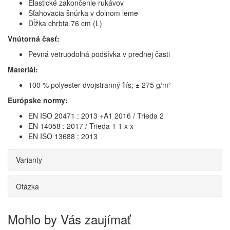
Elastické zakončenie rukávov
Sťahovacia šnúrka v dolnom leme
Dĺžka chrbta 76 cm (L)
Vnútorná časť:
Pevná vetruodolná podšívka v prednej časti
Materiál:
100 % polyester dvojstranný flís; ± 275 g/m²
Európske normy:
EN ISO 20471 : 2013 +A1 2016 / Trieda 2
EN 14058 : 2017 / Trieda 1 1 x x
EN ISO 13688 : 2013
Varianty
Otázka
Mohlo by Vás zaujímať