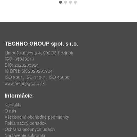
TECHNO GROUP spol. s r.o.
Limbašská cesta 4, 902 03 Pezinok
IČO: 35838213
DIČ: 2020205924
IČ DPH: SK 2020205924
ISO 9001, ISO 14001, ISO 45000
www.technogroup.sk
Informácie
Kontakty
O nás
Všeobecné obchodné podmienky
Reklamačný poriadok
Ochrana osobných údajov
Nastavenie súkromia