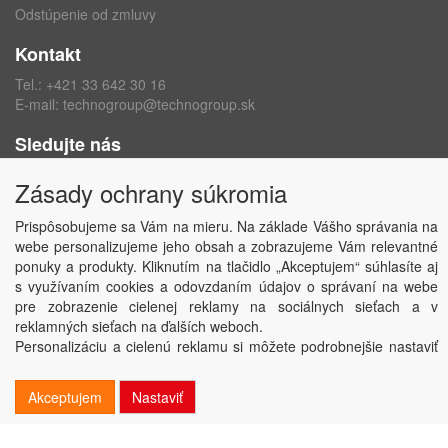
Odstúpenie od zmluvy
Kontakt
Tel.:
+421 33 642 30 16
E-mail:
technogroup@technogroup.sk
Sledujte nás
Facebook
Zásady ochrany súkromia
Instagram
Prispôsobujeme sa Vám na mieru. Na základe Vášho správania na
webe personalizujeme jeho obsah a zobrazujeme Vám relevantné
ponuky a produkty. Kliknutím na tlačidlo „Akceptujem“ súhlasíte aj
s využívaním cookies a odovzdaním údajov o správaní na webe
Copyright © TECHNO GROUP spol. s r.o.
2026
pre zobrazenie cielenej reklamy na sociálnych sieťach a v
Powered by
ABRA
reklamných sieťach na ďalších weboch.
Personalizáciu a cielenú reklamu si môžete podrobnejšie nastaviť
alebo kedykoľvek vypnúť po kliknutí na tlačidlo „Nastaviť“.
Akceptujem
Nastaviť