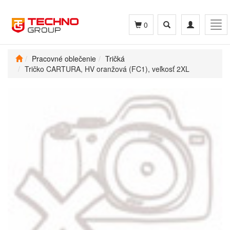
Toggle
Toggle
Tog
0
search
navigation
navi
Pracovné oblečenie
Tričká
Tričko CARTURA, HV oranžová (FC1), veľkosť 2XL