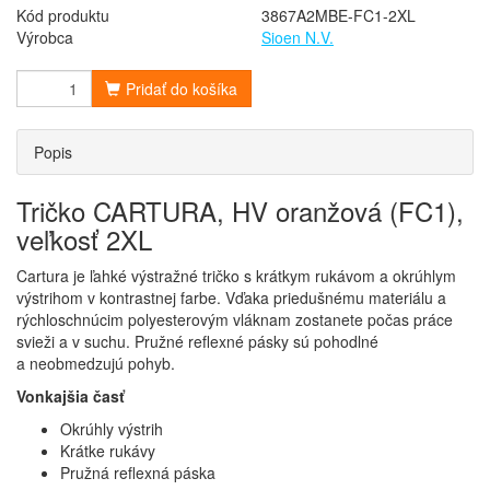
Kód produktu
3867A2MBE-FC1-2XL
Výrobca
Sioen N.V.
Pridať do košíka
Popis
Tričko CARTURA, HV oranžová (FC1),
veľkosť 2XL
Cartura je ľahké výstražné tričko s krátkym rukávom a okrúhlym
výstrihom v kontrastnej farbe. Vďaka priedušnému materiálu a
rýchloschnúcim polyesterovým vláknam zostanete počas práce
svieži a v suchu. Pružné reflexné pásky sú pohodlné
a neobmedzujú pohyb.
Vonkajšia časť
Okrúhly výstrih
Krátke rukávy
Pružná reflexná páska