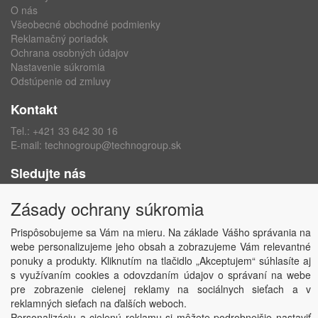
O nás
Všeobecné obchodné podmienky
Reklamačný poriadok
Ochrana osobných údajov
Nastavenie súkromia
Odstúpenie od zmluvy
Kontakt
Tel.:
+421 33 642 30 16
E-mail:
technogroup@technogroup.sk
Sledujte nás
Facebook
Zásady ochrany súkromia
Instagram
Prispôsobujeme sa Vám na mieru. Na základe Vášho správania na
webe personalizujeme jeho obsah a zobrazujeme Vám relevantné
ponuky a produkty. Kliknutím na tlačidlo „Akceptujem“ súhlasíte aj
s využívaním cookies a odovzdaním údajov o správaní na webe
Copyright © TECHNO GROUP spol. s r.o.
2026
pre zobrazenie cielenej reklamy na sociálnych sieťach a v
Powered by
ABRA
reklamných sieťach na ďalších weboch.
Personalizáciu a cielenú reklamu si môžete podrobnejšie nastaviť