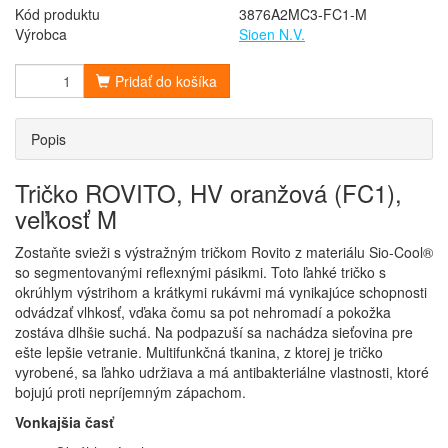
Kód produktu
3876A2MC3-FC1-M
Výrobca
Sioen N.V.
Pridať do košíka
Popis
Tričko ROVITO, HV oranžová (FC1),
veľkosť M
Zostaňte svieži s výstražným tričkom Rovito z materiálu Sio-Cool®
so segmentovanými reflexnými pásikmi. Toto ľahké tričko s
okrúhlym výstrihom a krátkymi rukávmi má vynikajúce schopnosti
odvádzať vlhkosť, vďaka čomu sa pot nehromadí a pokožka
zostáva dlhšie suchá. Na podpazuší sa nachádza sieťovina pre
ešte lepšie vetranie. Multifunkčná tkanina, z ktorej je tričko
vyrobené, sa ľahko udržiava a má antibakteriálne vlastnosti, ktoré
bojujú proti nepríjemným zápachom.
Vonkajšia časť