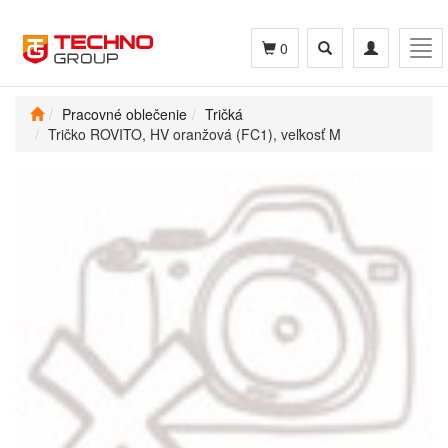
Toggle
Toggle
Tog
0
search
navigation
navi
Pracovné oblečenie
Tričká
Tričko ROVITO, HV oranžová (FC1), veľkosť M