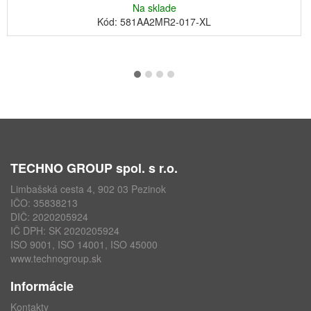
Na sklade
Kód: 581AA2MR2-017-XL
TECHNO GROUP spol. s r.o.
Limbašská cesta 4, 902 03 Pezinok
IČO: 35838213
DIČ: 2020205924
IČ DPH: SK 2020205924
ISO 9001, ISO 14001, ISO 45000
www.technogroup.sk
Informácie
Kontakty