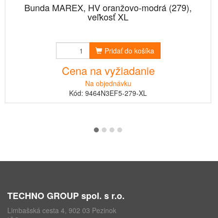
Bunda MAREX, HV oranžovo-modrá (279),
veľkosť XL
Pridať do košíka
Cena na vyžiadanie
Na objednávku
Kód: 9464N3EF5-279-XL
TECHNO GROUP spol. s r.o.
Limbašská cesta 4, 902 03 Pezinok