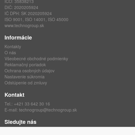
IČO: 35838213
DIČ: 2020205924
IČ DPH: SK 2020205924
ISO 9001, ISO 14001, ISO 45000
www.technogroup.sk
Informácie
Kontakty
O nás
Všeobecné obchodné podmienky
Reklamačný poriadok
Ochrana osobných údajov
Nastavenie súkromia
Odstúpenie od zmluvy
Kontakt
Tel.:
+421 33 642 30 16
E-mail:
technogroup@technogroup.sk
Sledujte nás
Facebook