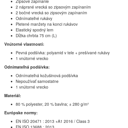
Zipsové zapínanie
2 náprsné vrecká so zipsovým zapínaním
2 bočné vrecká so zipsovým zapínaním
Odnímateľné rukávy
Pletené manžety na konci rukávov
Elastický spodný lem
Dĺžka chrbta 75 cm (L)
Vnútorné vlastnosti:
Pevná podšívka: polyamid v tele + prešívané rukávy
1 vnútorné vrecko
Odnímateľná podšívka:
Odnímateľná kožušinová podšívka
Nepoužívať samostatne
1 vnútorné vrecko
Materiál:
80 % polyester, 20 % bavlna; ± 280 g/m²
Európske normy:
EN ISO 20471 : 2013 +A1 2016 / Class 3
EN ISO 13688 : 2013