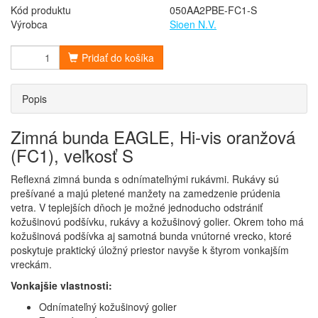
Kód produktu
050AA2PBE-FC1-S
Výrobca
Sioen N.V.
Pridať do košíka
Popis
Zimná bunda EAGLE, Hi-vis oranžová
(FC1), veľkosť S
Reflexná zimná bunda s odnímateľnými rukávmi. Rukávy sú
prešívané a majú pletené manžety na zamedzenie prúdenia
vetra. V teplejších dňoch je možné jednoducho odstrániť
kožušinovú podšívku, rukávy a kožušinový golier. Okrem toho má
kožušinová podšívka aj samotná bunda vnútorné vrecko, ktoré
poskytuje praktický úložný priestor navyše k štyrom vonkajším
vreckám.
Vonkajšie vlastnosti:
Odnímateľný kožušinový golier