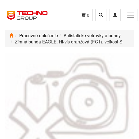
Toggle
Toggle
Tog
0
search
navigation
navi
Pracovné oblečenie
Antistatické vetrovky a bundy
Zimná bunda EAGLE, Hi-vis oranžová (FC1), veľkosť S