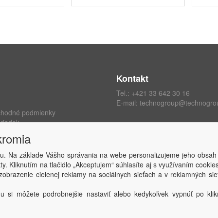
Kontakt
Tel.:
+421 33 642 30 16
E-mail:
technogroup@technogro
chodné podmienky
riadok
ých údajov
kromia
kromia
 zmluvy
u. Na základe Vášho správania na webe personalizujeme jeho obsah
y. Kliknutím na tlačidlo „Akceptujem“ súhlasíte aj s využívaním cooki
obrazenie cielenej reklamy na sociálnych sieťach a v reklamných sie
Copyright © TECHNO GROUP spol. s r.o.
2026
Powered by
ABRA
u si môžete podrobnejšie nastaviť alebo kedykoľvek vypnúť po klikn