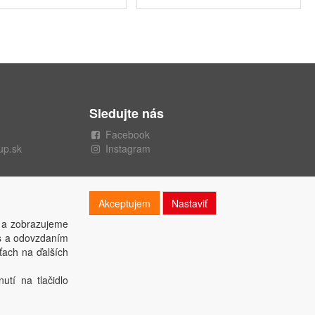
Sledujte nás
Facebook
up.sk
Instagram
Akceptujem
Nastaviť
 a zobrazujeme
es a odovzdaním
ťach na ďalších
utí na tlačidlo