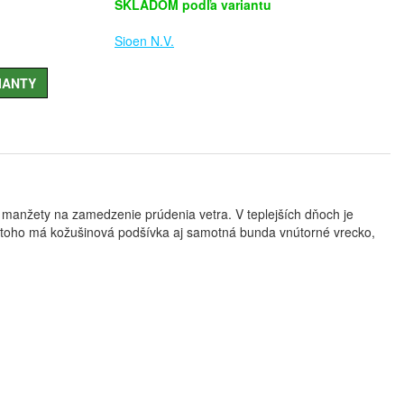
SKLADOM podľa variantu
Sioen N.V.
IANTY
manžety na zamedzenie prúdenia vetra. V teplejších dňoch je
 toho má kožušinová podšívka aj samotná bunda vnútorné vrecko,