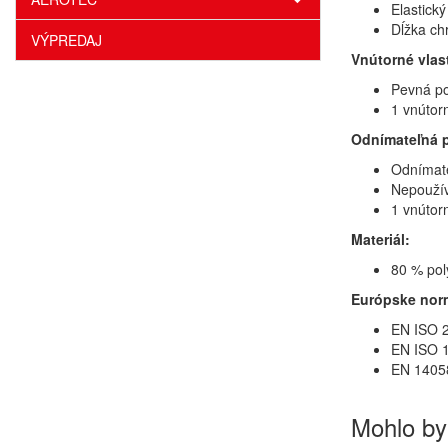
Elastick
Dĺžka ch
VÝPREDAJ
Vnútorné vlas
Pevná po
1 vnútor
Odnímateľná 
Odnímate
Nepouží
1 vnútor
Materiál:
80 % pol
Európske nor
EN ISO 2
EN ISO 1
EN 14058
Mohlo by