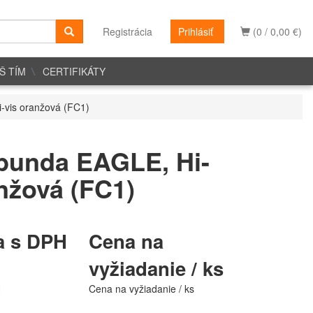
Registrácia
Prihlásiť
(0 / 0,00 €)
Š TÍM
CERTIFIKÁTY
-vis oranžová (FC1)
bunda EAGLE, Hi-
nžová (FC1)
a s DPH
Cena na
vyžiadanie / ks
H
Cena na vyžiadanie / ks