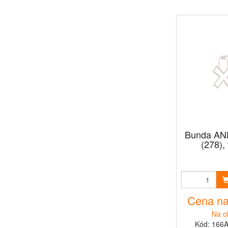
Bunda ANF
(278),
Cena na
Na o
Kód: 166