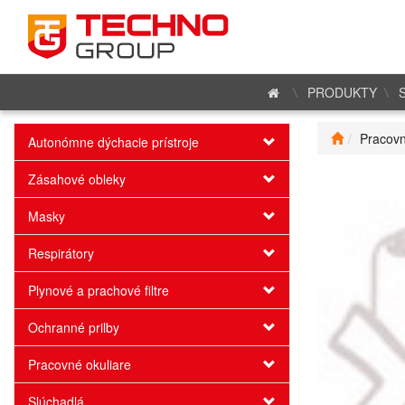
PRODUKTY
Pracovn
Autonómne dýchacie prístroje
Zásahové obleky
Masky
Respirátory
Plynové a prachové filtre
Ochranné prilby
Pracovné okuliare
Slúchadlá