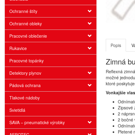
Ochranné štíty
Ochranné obleky
Pracovné oblečenie
Popis
V
Rukavice
Zimná bu
Pracovné topánky
Reflexná zimná
Detektory plynov
možné jednoduc
ktoré poskytuje
Pádová ochrana
Vonkajšie vlas
Tlakové nádoby
Odnímate
Zipsové 
Svietidlá
2 náprsn
2 bočné 
SAVA – pneumatické výrobky
Odnímate
Pletené 
AEROTEC