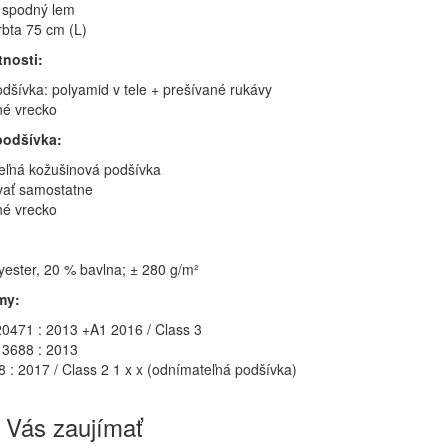
ý spodný lem
rbta 75 cm (L)
tnosti:
dšívka: polyamid v tele + prešívané rukávy
né vrecko
podšívka:
ľná kožušinová podšívka
vať samostatne
né vrecko
yester, 20 % bavlna; ± 280 g/m²
my:
0471 : 2013 +A1 2016 / Class 3
3688 : 2013
 : 2017 / Class 2 1 x x (odnímateľná podšívka)
 Vás zaujímať