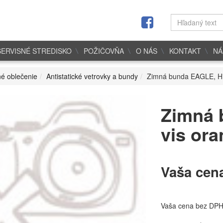
SERVISNÉ STREDISKO
POŽIČOVŇA
O NÁS
KONTAKT
NÁ
é oblečenie
Antistatické vetrovky a bundy
Zimná bunda EAGLE, Hi
Zimná 
vis ora
Vaša cen
Vaša cena bez DP