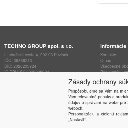
TECHNO GROUP spol. s r.o.
Informácie
Limbašská cesta 4, 902 03 Pezinok
Kontakty
IČO: 35838213
O nás
DIČ: 2020205924
Všeobecné ob
IČ DPH: SK 2020205924
Reklamačný po
ISO 9001, ISO 14001, ISO 45000
Ochrana osobn
Zásady ochrany sú
www.technogroup.sk
Nastavenie sú
Odstúpenie od
Prispôsobujeme sa Vám na mier
Vám relevantné ponuky a produkt
údajov o správaní na webe pre z
weboch.
Personalizáciu a cielenú reklam
„Nastaviť“.