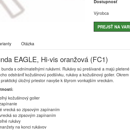
Dostupnosť
Výrobca
PREJSŤ NA VAR
arianty
Otázka
nda EAGLE, Hi-vis oranžová (FC1)
 bunda s odnímateľnými rukávmi. Rukávy sú prešívané a majú pletené 
ho odstrániť kožušinovú podšívku, rukávy a kožušinový golier. Okrem
 praktický úložný priestor navyše k štyrom vonkajším vreckám.
tnosti:
ľný kožušinový golier
zapínanie
é vrecká so zipsovým zapínaním
vrecká so zipsovým zapínaním
ľné rukávy
manžety na konci rukávov