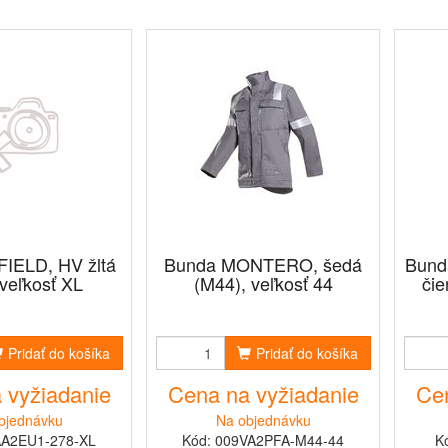
IELD, HV žltá
Bunda MONTERO, šedá
Bund
 veľkosť XL
(M44), veľkosť 44
čie
Pridať do košíka
Pridať do košíka
 vyžiadanie
Cena na vyžiadanie
Cen
bjednávku
Na objednávku
AA2EU1-278-XL
Kód: 009VA2PFA-M44-44
K