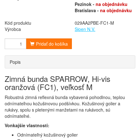
Pezinok -
na objednávku
Bratislava -
na objednávku
Kód produktu
029AA2PBE-FC1-M
Výrobca
Sioen N.V.
Pridať do košíka
Popis
Zimná bunda SPARROW, Hi-vis
oranžová (FC1), veľkosť M
Robustná zimná reflexná bunda vybavená pohodlnou, teplou
odnímateľnou kožušinovou podšívkou. Kožušinový golier a
rukávy, spolu s pletenými manžetami na rukávoch, sú
odnímateľné.
Vonkajšie vlastnosti:
Odnímateľný kožušinový golier