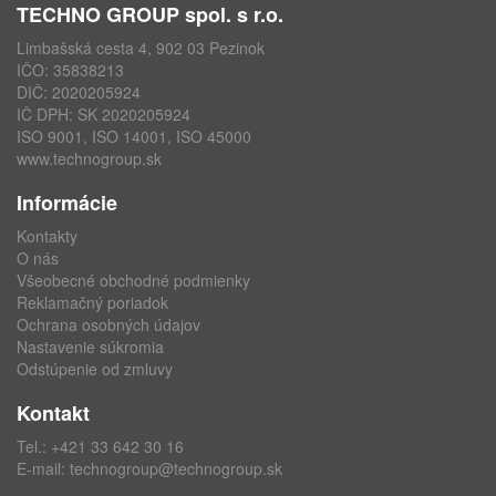
TECHNO GROUP spol. s r.o.
Limbašská cesta 4, 902 03 Pezinok
IČO: 35838213
DIČ: 2020205924
IČ DPH: SK 2020205924
ISO 9001, ISO 14001, ISO 45000
www.technogroup.sk
Informácie
Kontakty
O nás
Všeobecné obchodné podmienky
Reklamačný poriadok
Ochrana osobných údajov
Nastavenie súkromia
Odstúpenie od zmluvy
Kontakt
Tel.:
+421 33 642 30 16
E-mail:
technogroup@technogroup.sk