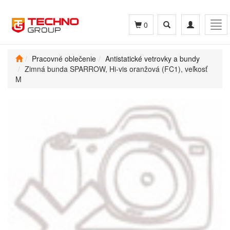
Toggle
Toggle
Tog
0
search
navigation
navi
Pracovné oblečenie
Antistatické vetrovky a bundy
Zimná bunda SPARROW, Hi-vis oranžová (FC1), veľkosť
M