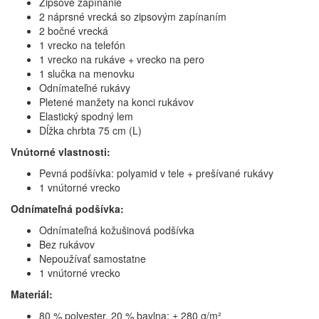
Zipsové zapínanie
2 náprsné vrecká so zipsovým zapínaním
2 bočné vrecká
1 vrecko na telefón
1 vrecko na rukáve + vrecko na pero
1 slučka na menovku
Odnímateľné rukávy
Pletené manžety na konci rukávov
Elastický spodný lem
Dĺžka chrbta 75 cm (L)
Vnútorné vlastnosti:
Pevná podšívka: polyamid v tele + prešívané rukávy
1 vnútorné vrecko
Odnímateľná podšívka:
Odnímateľná kožušinová podšívka
Bez rukávov
Nepoužívať samostatne
1 vnútorné vrecko
Materiál:
80 % polyester, 20 % bavlna; ± 280 g/m²