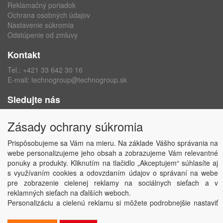
Reklamačný poriadok
Ochrana osobných údajov
Nastavenie súkromia
Odstúpenie od zmluvy
Kontakt
Tel.:
+421 33 642 30 16
E-mail:
technogroup@technogroup.sk
Sledujte nás
Facebook
Zásady ochrany súkromia
Instagram
Prispôsobujeme sa Vám na mieru. Na základe Vášho správania na
webe personalizujeme jeho obsah a zobrazujeme Vám relevantné
ponuky a produkty. Kliknutím na tlačidlo „Akceptujem“ súhlasíte aj
s využívaním cookies a odovzdaním údajov o správaní na webe
Copyright © TECHNO GROUP spol. s r.o.
2026
pre zobrazenie cielenej reklamy na sociálnych sieťach a v
Powered by
ABRA
reklamných sieťach na ďalších weboch.
Personalizáciu a cielenú reklamu si môžete podrobnejšie nastaviť
alebo kedykoľvek vypnúť po kliknutí na tlačidlo „Nastaviť“.