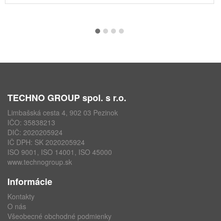
TECHNO GROUP spol. s r.o.
Limbašská cesta 4, 902 03 Pezinok
IČO: 35838213
DIČ: 2020205924
IČ DPH: SK 2020205924
ISO 9001, ISO 14001, ISO 45000
www.technogroup.sk
Informácie
Kontakty
O nás
Všeobecné obchodné podmienky