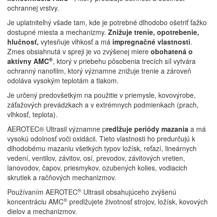
ochrannej vrstvy.
Je uplatniteľný všade tam, kde je potrebné dlhodobo ošetriť ťažko
dostupné miesta a mechanizmy.
Znižuje trenie, opotrebenie,
hlučnosť,
vytesňuje vlhkosť a má
impregnačné vlastnosti
.
Zmes obsiahnutá v spreji je vo zvýšenej miere
obohatená o
®
aktívny AMC
, ktorý v priebehu pôsobenia trecích síl vytvára
ochranný nanofilm, ktorý významne znižuje trenie a zároveň
odoláva vysokým teplotám a tlakom.
Je určený predovšetkým na použitie v priemysle, kovovýrobe,
záťažových prevádzkach a v extrémnych podmienkach (prach,
vlhkosť, teplota).
AEROTEC® Ultrasil významne p
redlžuje periódy mazania
a má
vysokú odolnosť voči oxidácii. Tieto vlastnosti ho predurčujú k
dlhodobému mazaniu všetkých typov ložísk, reťazí, lineárnych
vedení, ventilov, závitov, osí, prevodov, závitových vretien,
lanovodov, čapov, priesmykov, ozubených kolies, vodiacich
skrutiek a račňových mechanizmov.
®
Používaním AEROTEC
Ultrasil obsahujúceho zvýšenú
®
koncentráciu AMC
predlžujete životnosť strojov, ložísk, kovových
dielov a mechanizmov.