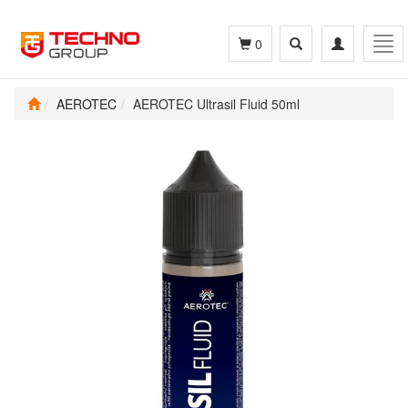
Toggle
Toggle
Tog
0
search
navigation
navi
AEROTEC
AEROTEC Ultrasil Fluid 50ml