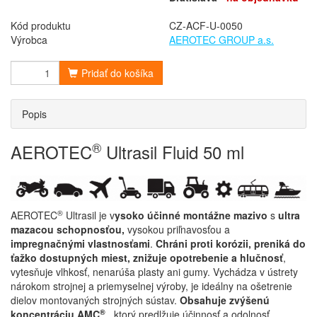
Kód produktu
CZ-ACF-U-0050
Výrobca
AEROTEC GROUP a.s.
Pridať do košíka
Popis
®
AEROTEC
Ultrasil Fluid 50 ml
®
AEROTEC
Ultrasil je v
ysoko účinné montážne mazivo
s
ultra
mazacou schopnosťou,
vysokou priľnavosťou a
impregnačnými vlastnosťami
.
Chráni proti korózii, preniká do
ťažko dostupných miest, znižuje opotrebenie a hlučnosť
,
vytesňuje vlhkosť, nenarúša plasty ani gumy. Vychádza v ústrety
nárokom strojnej a priemyselnej výroby, je ideálny na ošetrenie
dielov montovaných strojných sústav.
Obsahuje zvýšenú
®
koncentráciu AMC
, ktorý predlžuje účinnosť a odolnosť