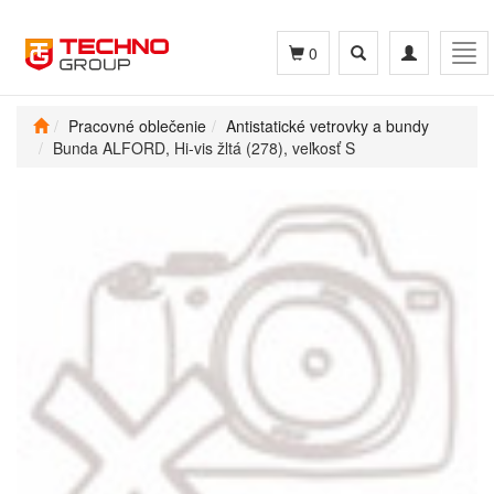
Toggle
Toggle
Tog
0
search
navigation
navi
Pracovné oblečenie
Antistatické vetrovky a bundy
Bunda ALFORD, Hi-vis žltá (278), veľkosť S