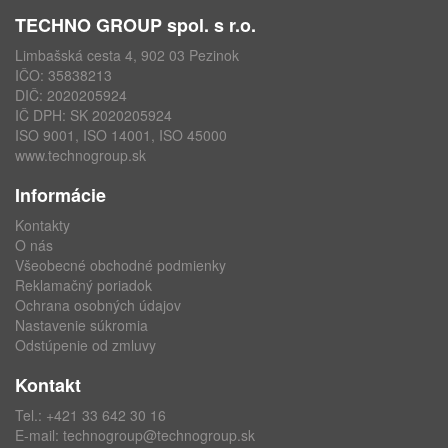
TECHNO GROUP spol. s r.o.
Limbašská cesta 4, 902 03 Pezinok
IČO: 35838213
DIČ: 2020205924
IČ DPH: SK 2020205924
ISO 9001, ISO 14001, ISO 45000
www.technogroup.sk
Informácie
Kontakty
O nás
Všeobecné obchodné podmienky
Reklamačný poriadok
Ochrana osobných údajov
Nastavenie súkromia
Odstúpenie od zmluvy
Kontakt
Tel.:
+421 33 642 30 16
E-mail:
technogroup@technogroup.sk