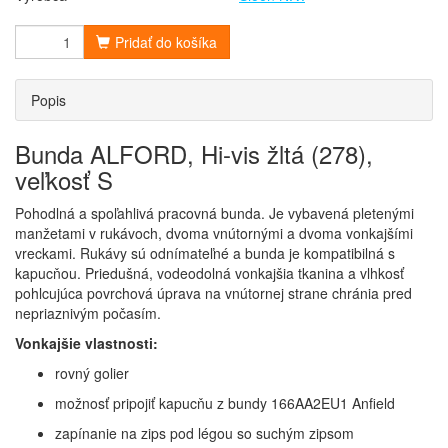
Pridať do košíka
Popis
Bunda ALFORD, Hi-vis žltá (278),
veľkosť S
Pohodlná a spoľahlivá pracovná bunda. Je vybavená pletenými
manžetami v rukávoch, dvoma vnútornými a dvoma vonkajšími
vreckami. Rukávy sú odnímateľné a bunda je kompatibilná s
kapucňou. Priedušná, vodeodolná vonkajšia tkanina a vlhkosť
pohlcujúca povrchová úprava na vnútornej strane chránia pred
nepriaznivým počasím.
Vonkajšie vlastnosti:
rovný golier
možnosť pripojiť kapucňu z bundy 166AA2EU1 Anfield
zapínanie na zips pod légou so suchým zipsom