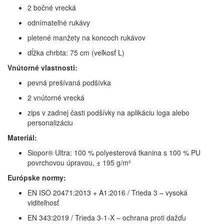
2 bočné vrecká
odnímateľné rukávy
pletené manžety na koncoch rukávov
dĺžka chrbta: 75 cm (veľkosť L)
Vnútorné vlastnosti:
pevná prešívaná podšívka
2 vnútorné vrecká
zips v zadnej časti podšívky na aplikáciu loga alebo
personalizáciu
Materiál:
Siopor® Ultra: 100 % polyesterová tkanina s 100 % PU
povrchovou úpravou, ± 195 g/m²
Európske normy:
EN ISO 20471:2013 + A1:2016 / Trieda 3 – vysoká
viditeľnosť
EN 343:2019 / Trieda 3-1-X – ochrana proti dažďu