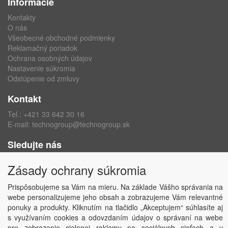
Informácie
Kontakty
O nás
Všeobecné obchodné podmienky
Reklamačný poriadok
Ochrana osobných údajov
Nastavenie súkromia
Odstúpenie od zmluvy
Kontakt
Tel.:
+421 33 642 30 16
E-mail:
technogroup@technogroup.sk
Sledujte nás
Facebook
Zásady ochrany súkromia
Instagram
Prispôsobujeme sa Vám na mieru. Na základe Vášho správania na
webe personalizujeme jeho obsah a zobrazujeme Vám relevantné
ponuky a produkty. Kliknutím na tlačidlo „Akceptujem“ súhlasíte aj
s využívaním cookies a odovzdaním údajov o správaní na webe
Copyright © TECHNO GROUP spol. s r.o.
2026
pre zobrazenie cielenej reklamy na sociálnych sieťach a v