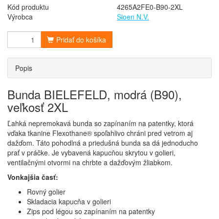
Kód produktu
4265A2FE0-B90-2XL
Výrobca
Sioen N.V.
Pridať do košíka
Popis
Bunda BIELEFELD, modrá (B90),
veľkosť 2XL
Ľahká nepremokavá bunda so zapínaním na patentky, ktorá
vďaka tkanine Flexothane® spoľahlivo chráni pred vetrom aj
dažďom. Táto pohodlná a priedušná bunda sa dá jednoducho
prať v práčke. Je vybavená kapucňou skrytou v golieri,
ventilačnými otvormi na chrbte a dažďovým žliabkom.
Vonkajšia časť:
Rovný golier
Skladacia kapucňa v golieri
Zips pod légou so zapínaním na patentky