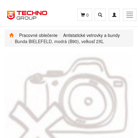
Toggle
Toggle
Tog
0
search
navigation
navi
Pracovné oblečenie
Antistatické vetrovky a bundy
Bunda BIELEFELD, modrá (B90), veľkosť 2XL