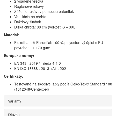
2 vsadené vrecká
Raglánové rukávy
Zúženie rukávov pomocou patentiek
Ventilácia na chrbte
Dažďový žliabok
Dĺžka chrbta: 88 cm (veľkosti S – 3XL)
Materiál:
Flexothane® Essential: 100 % polyesterový úplet s PU
povrchom; ± 170 g/m²
Európske normy:
EN 343 : 2019 / Trieda 4-1-X
EN ISO 13688 : 2013 +A1 : 2021
Certifikáty:
Testované na škodlivé látky podľa Oeko-Tex® Standard 100
(1012048/Centexbel)
Varianty
Otázka