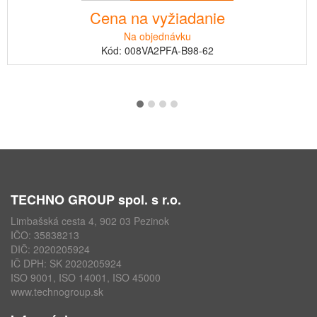
Cena na vyžiadanie
Na objednávku
Kód: 008VA2PFA-B98-62
TECHNO GROUP spol. s r.o.
Limbašská cesta 4, 902 03 Pezinok
IČO: 35838213
DIČ: 2020205924
IČ DPH: SK 2020205924
ISO 9001, ISO 14001, ISO 45000
www.technogroup.sk