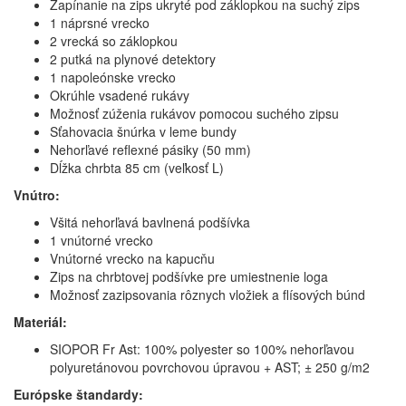
Zapínanie na zips ukryté pod záklopkou na suchý zips
1 náprsné vrecko
2 vrecká so záklopkou
2 putká na plynové detektory
1 napoleónske vrecko
Okrúhle vsadené rukávy
Možnosť zúženia rukávov pomocou suchého zipsu
Sťahovacia šnúrka v leme bundy
Nehorľavé reflexné pásiky (50 mm)
Dĺžka chrbta 85 cm (veľkosť L)
Vnútro:
Všitá nehorľavá bavlnená podšívka
1 vnútorné vrecko
Vnútorné vrecko na kapucňu
Zips na chrbtovej podšívke pre umiestnenie loga
Možnosť zazipsovania rôznych vložiek a flísových búnd
Materiál:
SIOPOR Fr Ast: 100% polyester so 100% nehorľavou
polyuretánovou povrchovou úpravou + AST; ± 250 g/m2
Európske štandardy: