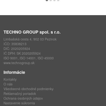
TECHNO GROUP spol. s r.o.
Limbašská cesta 4, 902 03 Pezinok
IČO: 35838213
DIČ: 2020205924
IČ DPH: SK 2020205924
ISO 9001, ISO 14001, ISO 45000
www.technogroup.sk
Informácie
Kontakty
O nás
Všeobecné obchodné podmienky
Reklamačný poriadok
Ochrana osobných údajov
Nastavenie súkromia