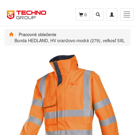
Toggle
Toggle
Tog
0
search
navigation
navi
Pracovné oblečenie
Bunda HEDLAND, HV oranžovo-modrá (279), veľkosť 5XL