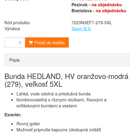
Pezinok -
na objednávku
Bratislava -
na objednávku
Kód produktu
7223N3EF7-279-5XL
Výrobca
Sioen N.V.
Pridať do košíka
Popis
Bunda HEDLAND, HV oranžovo-modrá
(279), veľkosť 5XL
Ľahká, vode odolná a priedušná bunda
Kombinovateľná s rôznymi vložkami, flísovými a
softšelovými bundami a vestami
Exteriér:
Rovný golier
Možnosť pripnutia kapucne (dostupná zvlášť)