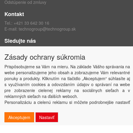
Odstúpenie od zmluvy
Kontakt
Tel.:
+421 33 642 30 16
E-mail:
technogroup@technogroup.sk
Sledujte nás
Facebook
Zásady ochrany súkromia
Instagram
Prispôsobujeme sa Vám na mieru. Na základe Vášho správania na
webe personalizujeme jeho obsah a zobrazujeme Vám relevantné
ponuky a produkty. Kliknutím na tlačidlo „Akceptujem“ súhlasíte aj
s využívaním cookies a odovzdaním údajov o správaní na webe
Copyright © TECHNO GROUP spol. s r.o.
2026
pre zobrazenie cielenej reklamy na sociálnych sieťach a v
Powered by
ABRA
reklamných sieťach na ďalších weboch.
Personalizáciu a cielenú reklamu si môžete podrobnejšie nastaviť
alebo kedykoľvek vypnúť po kliknutí na tlačidlo „Nastaviť“.
Akceptujem
Nastaviť