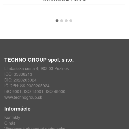
TECHNO GROUP spol. s r.o.
Limbašská cesta 4, 902 03 Pezinok
IČO: 35838213
DIČ: 2020205924
IČ DPH: SK 2020205924
ISO 9001, ISO 14001, ISO 45000
www.technogroup.sk
Informácie
Kontakty
O nás
Všeobecné obchodné podmienky