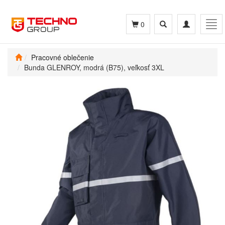
Toggle
Toggle
Tog
0
search
navigation
navi
Pracovné oblečenie
Bunda GLENROY, modrá (B75), veľkosť 3XL