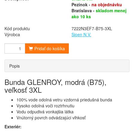
Pezinok -
na objednávku
Bratislava -
skladom menej
ako 10 ks
Kód produktu
7222N3EF7-B75-3XL
Výrobca
Sioen N.V.
Pridať do košíka
Popis
Bunda GLENROY, modrá (B75),
veľkosť 3XL
100% vode odolná vetru vzdorná priedušná bunda
Vysoko odolná voči roztrhnutiu
Vodu odpudivá vonkajšia látka
Vnútorný povrch odvádzajúci vlhkosť
Exteriér: