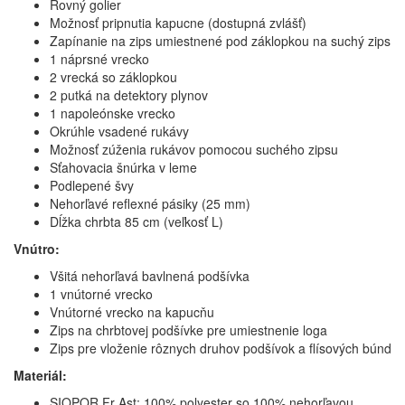
Rovný golier
Možnosť pripnutia kapucne (dostupná zvlášť)
Zapínanie na zips umiestnené pod záklopkou na suchý zips
1 náprsné vrecko
2 vrecká so záklopkou
2 putká na detektory plynov
1 napoleónske vrecko
Okrúhle vsadené rukávy
Možnosť zúženia rukávov pomocou suchého zipsu
Sťahovacia šnúrka v leme
Podlepené švy
Nehorľavé reflexné pásiky (25 mm)
Dĺžka chrbta 85 cm (veľkosť L)
Vnútro:
Všitá nehorľavá bavlnená podšívka
1 vnútorné vrecko
Vnútorné vrecko na kapucňu
Zips na chrbtovej podšívke pre umiestnenie loga
Zips pre vloženie rôznych druhov podšívok a flísových búnd
Materiál:
SIOPOR Fr Ast: 100% polyester so 100% nehorľavou