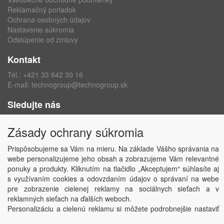
Reklamačný poriadok
Ochrana osobných údajov
Nastavenie súkromia
Odstúpenie od zmluvy
Kontakt
Tel.:
+421 33 642 30 16
E-mail:
technogroup@technogroup.sk
Sledujte nás
Facebook
Zásady ochrany súkromia
Instagram
Prispôsobujeme sa Vám na mieru. Na základe Vášho správania na
webe personalizujeme jeho obsah a zobrazujeme Vám relevantné
ponuky a produkty. Kliknutím na tlačidlo „Akceptujem“ súhlasíte aj
s využívaním cookies a odovzdaním údajov o správaní na webe
Copyright © TECHNO GROUP spol. s r.o.
2026
pre zobrazenie cielenej reklamy na sociálnych sieťach a v
Powered by
ABRA
reklamných sieťach na ďalších weboch.
Personalizáciu a cielenú reklamu si môžete podrobnejšie nastaviť
alebo kedykoľvek vypnúť po kliknutí na tlačidlo „Nastaviť“.