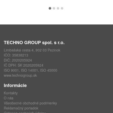
TECHNO GROUP spol. s r.o.
Limbašská cesta 4, 902 03 Pezinok
IČO: 35838213
DIČ: 2020205924
IČ DPH: SK 2020205924
ISO 9001, ISO 14001, ISO 45000
www.technogroup.sk
Informácie
Kontakty
O nás
Všeobecné obchodné podmienky
Reklamačný poriadok