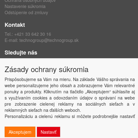
Ochrana osobných údajov
Nastavenie súkromia
Odstúpenie od zmluvy
Kontakt
Tel.:
+421 33 642 30 16
E-mail:
technogroup@technogroup.sk
Sledujte nás
Facebook
Zásady ochrany súkromia
Instagram
Prispôsobujeme sa Vám na mieru. Na základe Vášho správania na
webe personalizujeme jeho obsah a zobrazujeme Vám relevantné
ponuky a produkty. Kliknutím na tlačidlo „Akceptujem“ súhlasíte aj
s využívaním cookies a odovzdaním údajov o správaní na webe
Copyright © TECHNO GROUP spol. s r.o.
2026
pre zobrazenie cielenej reklamy na sociálnych sieťach a v
Powered by
ABRA
reklamných sieťach na ďalších weboch.
Personalizáciu a cielenú reklamu si môžete podrobnejšie nastaviť
alebo kedykoľvek vypnúť po kliknutí na tlačidlo „Nastaviť“.
Akceptujem
Nastaviť