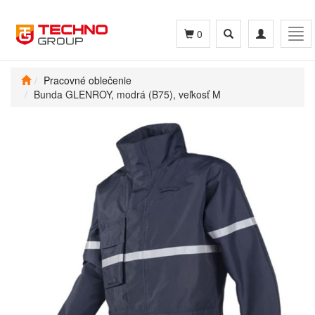
Toggle
Toggle
Tog
0
search
navigation
navi
Pracovné oblečenie
Bunda GLENROY, modrá (B75), veľkosť M