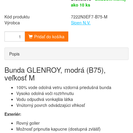
ako 10 ks
Kód produktu
7222N3EF7-B75-M
Výrobca
Sioen N.V.
Pridať do košíka
Popis
Bunda GLENROY, modrá (B75),
veľkosť M
100% vode odolná vetru vzdorná priedušná bunda
Vysoko odolná voči roztrhnutiu
Vodu odpudivá vonkajšia látka
Vnútorný povrch odvádzajúci vlhkosť
Exteriér:
Rovný golier
Možnosť pripnutia kapucne (dostupná zvlášť)