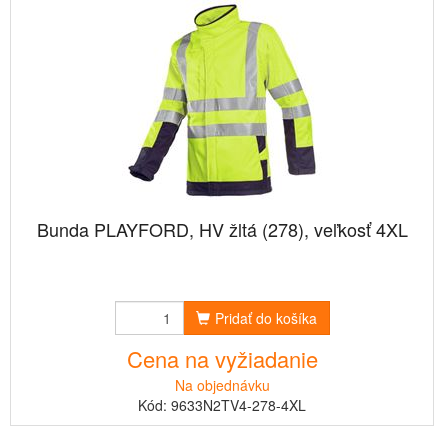
Bunda PLAYFORD, HV žltá (278), veľkosť 4XL
Pridať do košíka
Cena na vyžiadanie
Na objednávku
Kód: 9633N2TV4-278-4XL