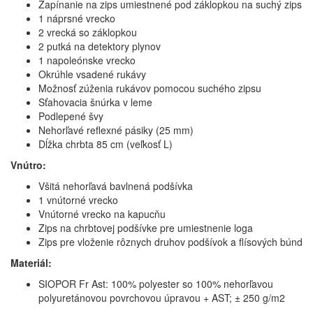
Zapínanie na zips umiestnené pod záklopkou na suchý zips
1 náprsné vrecko
2 vrecká so záklopkou
2 putká na detektory plynov
1 napoleónske vrecko
Okrúhle vsadené rukávy
Možnosť zúženia rukávov pomocou suchého zipsu
Sťahovacia šnúrka v leme
Podlepené švy
Nehorľavé reflexné pásiky (25 mm)
Dĺžka chrbta 85 cm (veľkosť L)
Vnútro:
Všitá nehorľavá bavlnená podšívka
1 vnútorné vrecko
Vnútorné vrecko na kapucňu
Zips na chrbtovej podšívke pre umiestnenie loga
Zips pre vloženie rôznych druhov podšívok a flísových búnd
Materiál:
SIOPOR Fr Ast: 100% polyester so 100% nehorľavou
polyuretánovou povrchovou úpravou + AST; ± 250 g/m2