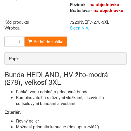
Pezinok -
na objednávku
Bratislava -
na objednávku
Kód produktu
7223N3EF7-278-3XL
Výrobca
Sioen N.V.
Pridať do košíka
Popis
Bunda HEDLAND, HV žlto-modrá
(278), veľkosť 3XL
Ľahká, vode odolná a priedušná bunda
Kombinovateľná s rôznymi vložkami, flísovými a
softšelovými bundami a vestami
Exteriér:
Rovný golier
Možnosť pripnutia kapucne (dostupná zvlášť)