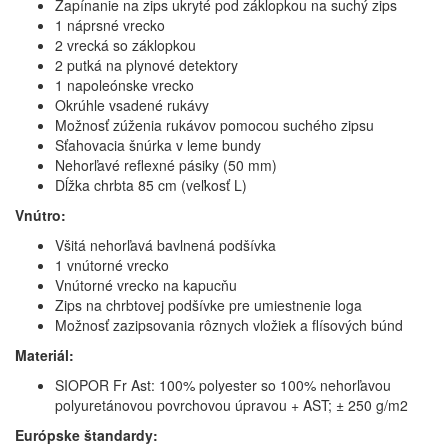
Zapínanie na zips ukryté pod záklopkou na suchý zips
1 náprsné vrecko
2 vrecká so záklopkou
2 putká na plynové detektory
1 napoleónske vrecko
Okrúhle vsadené rukávy
Možnosť zúženia rukávov pomocou suchého zipsu
Sťahovacia šnúrka v leme bundy
Nehorľavé reflexné pásiky (50 mm)
Dĺžka chrbta 85 cm (veľkosť L)
Vnútro:
Všitá nehorľavá bavlnená podšívka
1 vnútorné vrecko
Vnútorné vrecko na kapucňu
Zips na chrbtovej podšívke pre umiestnenie loga
Možnosť zazipsovania rôznych vložiek a flísových búnd
Materiál:
SIOPOR Fr Ast: 100% polyester so 100% nehorľavou
polyuretánovou povrchovou úpravou + AST; ± 250 g/m2
Európske štandardy: