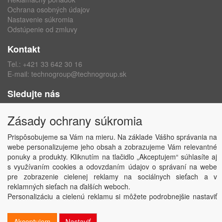
Ochrana osobných údajov
Nastavenie súkromia
Odstúpenie od zmluvy
Kontakt
Tel.:
+421 33 642 30 16
E-mail:
technogroup@technogroup.sk
Sledujte nás
Facebook
Zásady ochrany súkromia
Instagram
Prispôsobujeme sa Vám na mieru. Na základe Vášho správania na
webe personalizujeme jeho obsah a zobrazujeme Vám relevantné
ponuky a produkty. Kliknutím na tlačidlo „Akceptujem“ súhlasíte aj
s využívaním cookies a odovzdaním údajov o správaní na webe
Copyright © TECHNO GROUP spol. s r.o.
2026
pre zobrazenie cielenej reklamy na sociálnych sieťach a v
Powered by
ABRA
reklamných sieťach na ďalších weboch.
Personalizáciu a cielenú reklamu si môžete podrobnejšie nastaviť
alebo kedykoľvek vypnúť po kliknutí na tlačidlo „Nastaviť“.
Akceptujem
Nastaviť