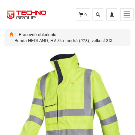
Toggle
Toggle
Tog
0
search
navigation
navi
Pracovné oblečenie
Bunda HEDLAND, HV žlto-modrá (278), veľkosť 3XL