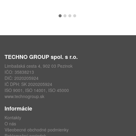
TECHNO GROUP spol. s r.o.
Limbašská cesta 4, 902 03 Pezinok
IČO: 35838213
DIČ: 2020205924
IČ DPH: SK 2020205924
ISO 9001, ISO 14001, ISO 45000
www.technogroup.sk
Informácie
Kontakty
O nás
Všeobecné obchodné podmienky
Reklamačný poriadok