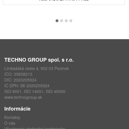
TECHNO GROUP spol. s r.o.
Limbašská cesta 4, 902 03 Pezinok
IČO: 35838213
DIČ: 2020205924
IČ DPH: SK 2020205924
ISO 9001, ISO 14001, ISO 45000
www.technogroup.sk
Informácie
Kontakty
O nás
Všeobecné obchodné podmienky