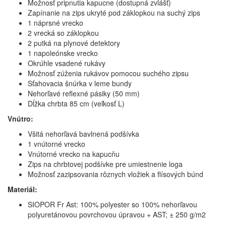
Možnosť pripnutia kapucne (dostupná zvlášť)
Zapínanie na zips ukryté pod záklopkou na suchý zips
1 náprsné vrecko
2 vrecká so záklopkou
2 putká na plynové detektory
1 napoleónske vrecko
Okrúhle vsadené rukávy
Možnosť zúženia rukávov pomocou suchého zipsu
Sťahovacia šnúrka v leme bundy
Nehorľavé reflexné pásiky (50 mm)
Dĺžka chrbta 85 cm (veľkosť L)
Vnútro:
Všitá nehorľavá bavlnená podšívka
1 vnútorné vrecko
Vnútorné vrecko na kapucňu
Zips na chrbtovej podšívke pre umiestnenie loga
Možnosť zazipsovania rôznych vložiek a flísových búnd
Materiál:
SIOPOR Fr Ast: 100% polyester so 100% nehorľavou
polyuretánovou povrchovou úpravou + AST; ± 250 g/m2