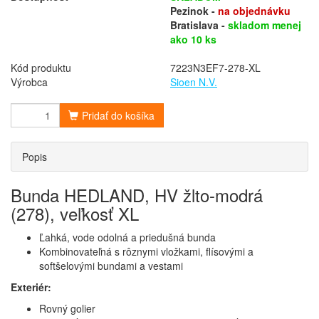
Pezinok -
na objednávku
Bratislava -
skladom menej
ako 10 ks
Kód produktu
7223N3EF7-278-XL
Výrobca
Sioen N.V.
Pridať do košíka
Popis
Bunda HEDLAND, HV žlto-modrá
(278), veľkosť XL
Ľahká, vode odolná a priedušná bunda
Kombinovateľná s rôznymi vložkami, flísovými a
softšelovými bundami a vestami
Exteriér:
Rovný golier