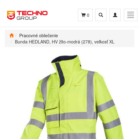
Toggle
Toggle
Tog
0
search
navigation
navi
Pracovné oblečenie
Bunda HEDLAND, HV žlto-modrá (278), veľkosť XL