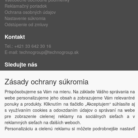
Reklamačný poriadok
Ochrana osobných údajov
Nastavenie súkromia
Odstúpenie od zmluvy
Kontakt
Tel.:
+421 33 642 30 16
E-mail:
technogroup@technogroup.sk
Sledujte nás
Facebook
Zásady ochrany súkromia
Instagram
Prispôsobujeme sa Vám na mieru. Na základe Vášho správania na
webe personalizujeme jeho obsah a zobrazujeme Vám relevantné
ponuky a produkty. Kliknutím na tlačidlo „Akceptujem“ súhlasíte aj
s využívaním cookies a odovzdaním údajov o správaní na webe
Copyright © TECHNO GROUP spol. s r.o.
2026
pre zobrazenie cielenej reklamy na sociálnych sieťach a v
Powered by
ABRA
reklamných sieťach na ďalších weboch.
Personalizáciu a cielenú reklamu si môžete podrobnejšie nastaviť
alebo kedykoľvek vypnúť po kliknutí na tlačidlo „Nastaviť“.