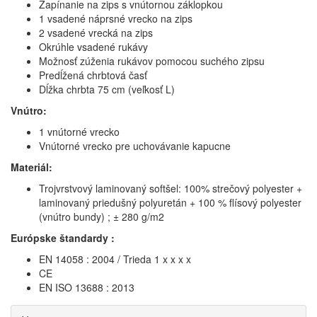
Zapínanie na zips s vnútornou záklopkou
1 vsadené náprsné vrecko na zips
2 vsadené vrecká na zips
Okrúhle vsadené rukávy
Možnosť zúženia rukávov pomocou suchého zipsu
Predĺžená chrbtová časť
Dĺžka chrbta 75 cm (veľkosť L)
Vnútro:
1 vnútorné vrecko
Vnútorné vrecko pre uchovávanie kapucne
Materiál:
Trojvrstvový laminovaný softšel: 100% strečový polyester +
laminovaný priedušný polyuretán + 100 % flísový polyester
(vnútro bundy) ; ± 280 g/m2
Európske štandardy :
EN 14058 : 2004 / Trieda 1 x x x x
CE
EN ISO 13688 : 2013