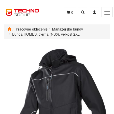
Toggle
Toggle
Tog
0
search
navigation
navi
Pracovné oblečenie
Manažérske bundy
Bunda HOMES, čierna (NS0), veľkosť 2XL