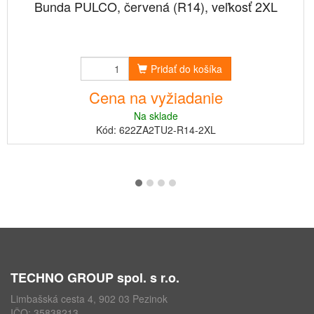
Bunda PULCO, červená (R14), veľkosť 2XL
Pridať do košíka
Cena na vyžiadanie
Na sklade
Kód: 622ZA2TU2-R14-2XL
TECHNO GROUP spol. s r.o.
Limbašská cesta 4, 902 03 Pezinok
IČO: 35838213