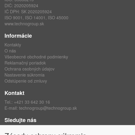
DIČ: 2020205924
IČ DPH: SK 2020205924
ISO 9001, ISO 14001, ISO 45000
www.technogroup.sk
Informácie
Kontakty
O nás
Všeobecné obchodné podmienky
Reklamačný poriadok
Ochrana osobných údajov
Nastavenie súkromia
Odstúpenie od zmluvy
Kontakt
Tel.:
+421 33 642 30 16
E-mail:
technogroup@technogroup.sk
Sledujte nás
Facebook