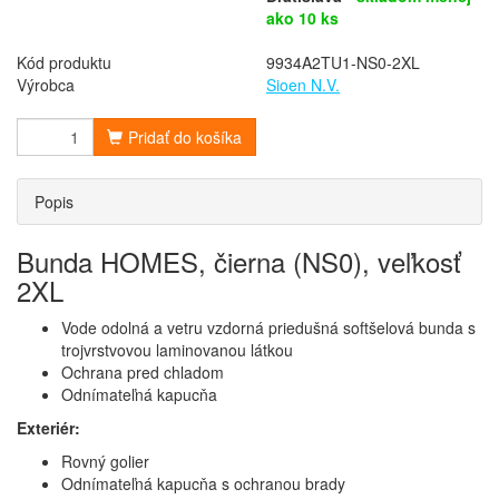
ako 10 ks
Kód produktu
9934A2TU1-NS0-2XL
Výrobca
Sioen N.V.
Pridať do košíka
Popis
Bunda HOMES, čierna (NS0), veľkosť
2XL
Vode odolná a vetru vzdorná priedušná softšelová bunda s
trojvrstvovou laminovanou látkou
Ochrana pred chladom
Odnímateľná kapucňa
Exteriér:
Rovný golier
Odnímateľná kapucňa s ochranou brady