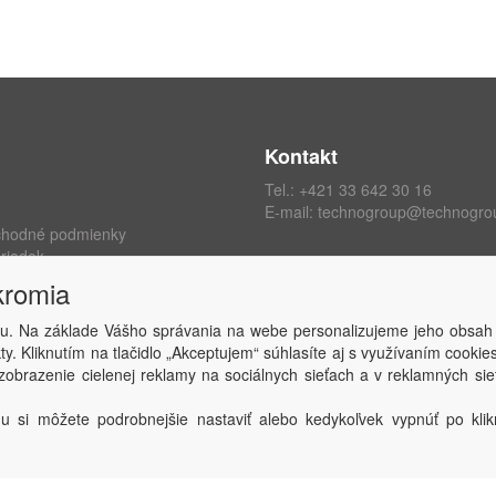
Kontakt
Tel.:
+421 33 642 30 16
E-mail:
technogroup@technogro
chodné podmienky
riadok
ých údajov
kromia
kromia
 zmluvy
u. Na základe Vášho správania na webe personalizujeme jeho obsah
y. Kliknutím na tlačidlo „Akceptujem“ súhlasíte aj s využívaním cooki
obrazenie cielenej reklamy na sociálnych sieťach a v reklamných sie
Copyright © TECHNO GROUP spol. s r.o.
2026
Powered by
ABRA
u si môžete podrobnejšie nastaviť alebo kedykoľvek vypnúť po klikn