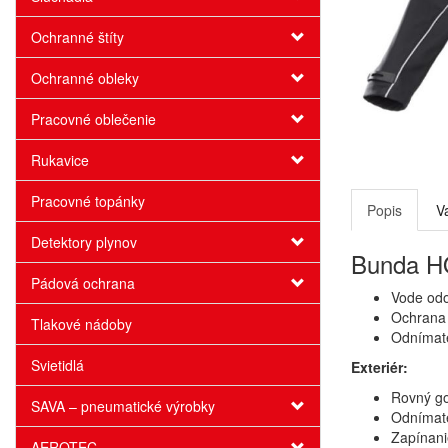
Ochranné štíty
Ochranné obleky
Pracovné oblečenie
Rukavice
Pracovné topánky
Popis
V
Detektory plynov
Bunda HO
Pádová ochrana
Vode odo
Ochrana
Tlakové nádoby
Odnímat
Svietidlá
Exteriér:
Rovný go
SAVA – pneumatické výrobky
Odnímate
Zapínani
AEROTEC