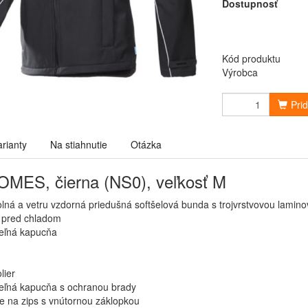
Dostupnosť
Kód produktu
Výrobca
Pri
arianty
Na stiahnutie
Otázka
MES, čierna (NS0), veľkosť M
lná a vetru vzdorná priedušná softšelová bunda s trojvrstvovou lamin
 pred chladom
eľná kapucňa
lier
ľná kapucňa s ochranou brady
e na zips s vnútornou záklopkou