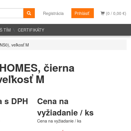
Registrácia
Prihlásiť
(0 / 0,00 €)
Š TÍM
CERTIFIKÁTY
NS0), veľkosť M
HOMES, čierna
veľkosť M
a s DPH
Cena na
vyžiadanie / ks
H
Cena na vyžiadanie / ks