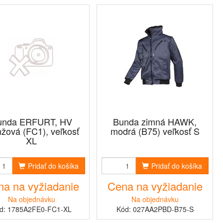
unda ERFURT, HV
Bunda zimná HAWK,
nžová (FC1), veľkosť
modrá (B75) veľkosť S
XL
Pridať do košíka
Pridať do košíka
a na vyžiadanie
Cena na vyžiadanie
Na objednávku
Na objednávku
d: 1785A2FE0-FC1-XL
Kód: 027AA2PBD-B75-S