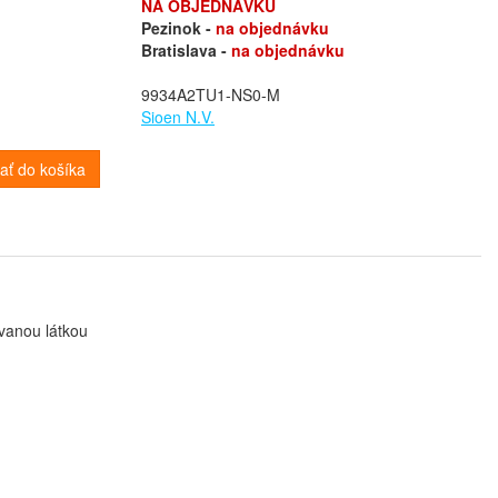
NA OBJEDNÁVKU
Pezinok -
na objednávku
Bratislava -
na objednávku
9934A2TU1-NS0-M
Sioen N.V.
dať do košíka
ovanou látkou