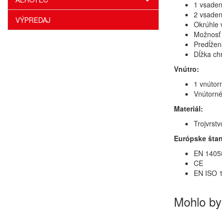
1 vsaden
2 vsaden
VÝPREDAJ
Okrúhle 
Možnosť 
Predĺžen
Dĺžka ch
Vnútro:
1 vnútor
Vnútorné
Materiál:
Trojvrst
Európske štan
EN 14058 
CE
EN ISO 1
Mohlo by