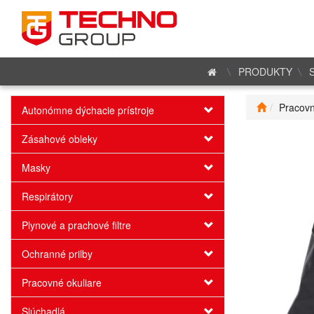
PRODUKTY
Pracovn
Autonómne dýchacie prístroje
Zásahové obleky
Masky
Respirátory
Plynové a prachové filtre
Ochranné prilby
Pracovné okuliare
Slúchadlá