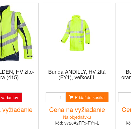
DEN, HV žlto-
Bunda ANDILLY, HV žltá
B
rá (415)
(FY1), veľkosť L
ora
 variantov
Pridať do košíka
 vyžiadanie
Cena na vyžiadanie
Cen
Na objednávku
Kód: 9728A2FF5-FY1-L
Kó