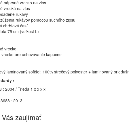
é náprsné vrecko na zips
é vrecká na zips
vsadené rukávy
zúženia rukávov pomocou suchého zipsu
á chrbtová časť
rbta 75 cm (veľkosť L)
né vrecko
 vrecko pre uchovávanie kapucne
vový laminovaný softšel: 100% strečový polyester + laminovaný priedušn
dardy :
: 2004 / Trieda 1 x x x x
3688 : 2013
 Vás zaujímať