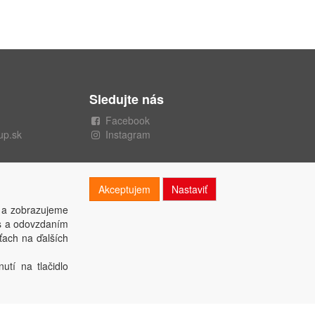
Sledujte nás
Facebook
up.sk
Instagram
Akceptujem
Nastaviť
 a zobrazujeme
es a odovzdaním
ťach na ďalších
utí na tlačidlo