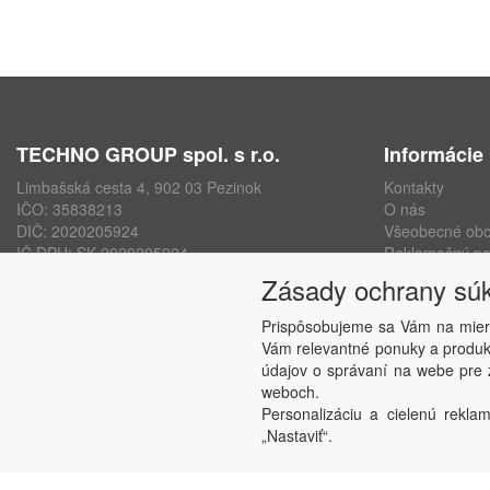
TECHNO GROUP spol. s r.o.
Informácie
Limbašská cesta 4, 902 03 Pezinok
Kontakty
IČO: 35838213
O nás
DIČ: 2020205924
Všeobecné ob
IČ DPH: SK 2020205924
Reklamačný po
ISO 9001, ISO 14001, ISO 45000
Ochrana osobn
Zásady ochrany sú
www.technogroup.sk
Nastavenie sú
Odstúpenie od
Prispôsobujeme sa Vám na mier
Vám relevantné ponuky a produkt
údajov o správaní na webe pre z
weboch.
Personalizáciu a cielenú reklam
„Nastaviť“.