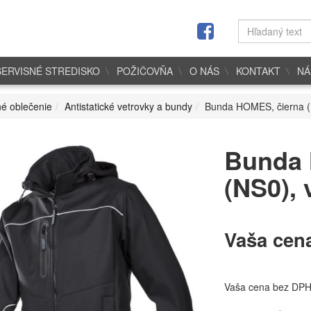
SERVISNÉ STREDISKO
POŽIČOVŇA
O NÁS
KONTAKT
NÁ
é oblečenie
Antistatické vetrovky a bundy
Bunda HOMES, čierna (
Bunda 
(NS0), 
Vaša cen
Vaša cena bez DP