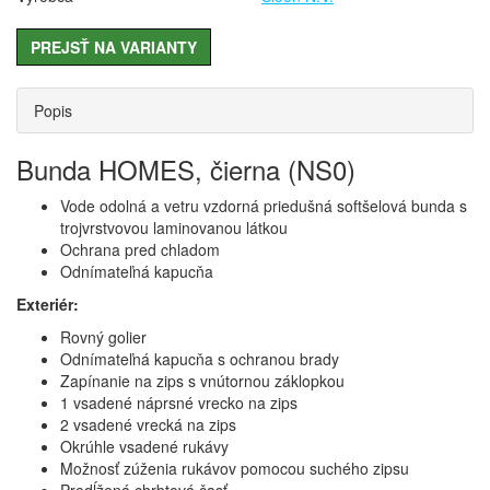
PREJSŤ NA VARIANTY
Popis
Bunda HOMES, čierna (NS0)
Vode odolná a vetru vzdorná priedušná softšelová bunda s
trojvrstvovou laminovanou látkou
Ochrana pred chladom
Odnímateľná kapucňa
Exteriér:
Rovný golier
Odnímateľná kapucňa s ochranou brady
Zapínanie na zips s vnútornou záklopkou
1 vsadené náprsné vrecko na zips
2 vsadené vrecká na zips
Okrúhle vsadené rukávy
Možnosť zúženia rukávov pomocou suchého zipsu