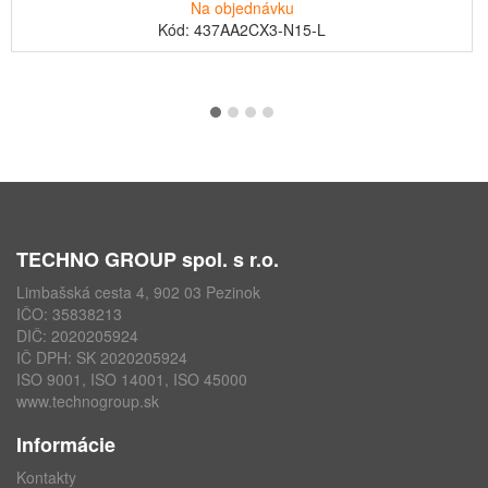
Na objednávku
Kód: 437AA2CX3-N15-L
TECHNO GROUP spol. s r.o.
Limbašská cesta 4, 902 03 Pezinok
IČO: 35838213
DIČ: 2020205924
IČ DPH: SK 2020205924
ISO 9001, ISO 14001, ISO 45000
www.technogroup.sk
Informácie
Kontakty