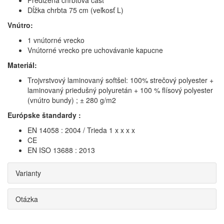
Predĺžená chrbtová časť
Dĺžka chrbta 75 cm (veľkosť L)
Vnútro:
1 vnútorné vrecko
Vnútorné vrecko pre uchovávanie kapucne
Materiál:
Trojvrstvový laminovaný softšel: 100% strečový polyester +
laminovaný priedušný polyuretán + 100 % flísový polyester
(vnútro bundy) ; ± 280 g/m2
Európske štandardy :
EN 14058 : 2004 / Trieda 1 x x x x
CE
EN ISO 13688 : 2013
Varianty
Otázka