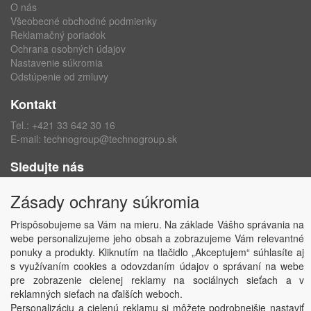
O nás
Všeobecné obchodné podmienky
Reklamačný poriadok
Ochrana osobných údajov
Nastavenie súkromia
Odstúpenie od zmluvy
Kontakt
Tel.:
+421 33 642 30 16
E-mail:
technogroup@technogroup.sk
Sledujte nás
Facebook
Zásady ochrany súkromia
Instagram
Prispôsobujeme sa Vám na mieru. Na základe Vášho správania na
webe personalizujeme jeho obsah a zobrazujeme Vám relevantné
ponuky a produkty. Kliknutím na tlačidlo „Akceptujem“ súhlasíte aj
s využívaním cookies a odovzdaním údajov o správaní na webe
Copyright © TECHNO GROUP spol. s r.o.
2026
pre zobrazenie cielenej reklamy na sociálnych sieťach a v
Powered by
ABRA
reklamných sieťach na ďalších weboch.
Personalizáciu a cielenú reklamu si môžete podrobnejšie nastaviť