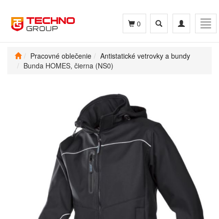
Toggle
Toggle
Tog
0
search
navigation
navi
Pracovné oblečenie
Antistatické vetrovky a bundy
Bunda HOMES, čierna (NS0)