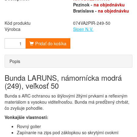
Pezinok -
na objednávku
Bratislava -
na objednávku
Kód produktu
074VA2PIR-249-50
Výrobca
Sioen N.V.
Pridať do košíka
Popis
Bunda LARUNS, námornícka modrá
(249), veľkosť 50
Bunda s ARC ochranou so štýlovými žltými prvkami a reflexným
materiálom s vysokou viditeľnosťou. Bunda má predĺžený chrbát,
čo zvyšuje pohodlie.
Vonkajšie vlastnosti:
Rovný golier
Zapínanie na zips pod záklopkou so skrytými cvokmi