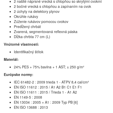
2 našité náprsné vrecká s chlopňou so skrytými cvokmi
2 bočné vrecká s chlopňou a zapínaním na cvok
2 úchyty na detektory plynov
Okrúhle rukávy
Zúženie rukávov pomocou cvokov
Predĺžený chrbát
Zvarená, segmentovaná reflexná páska
Dĺžka chrbta 77 cm (L)
Vnútorné vlastnosti:
Identifikačný štítok
Materiál:
24% PES + 75% bavlna + 1 AST; ± 250 g/m²
Európske normy:
IEC 61482-2 : 2009 trieda 1 - ATPV 8,4 cal/cm²
EN ISO 11612 : 2015 / A1 A2 B1 C1 E1 F1
EN ISO 11611 : 2015 / Trieda 1 - A1 A2
EN 1149-5 : 2008
EN 13034 : 2005 + A1 : 2009 Typ PB [6]
EN ISO 13688 : 2013