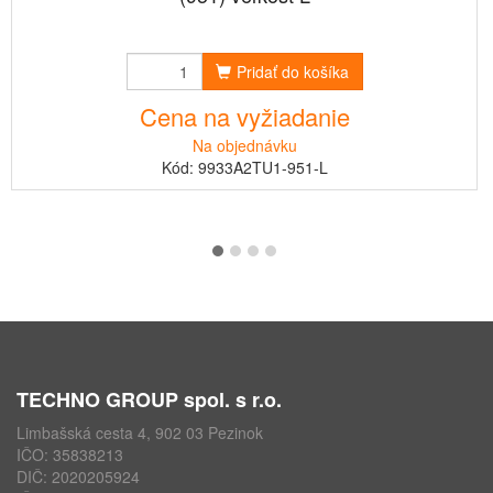
Pridať do košíka
Cena na vyžiadanie
Na objednávku
Kód: 9933A2TU1-951-L
TECHNO GROUP spol. s r.o.
Limbašská cesta 4, 902 03 Pezinok
IČO: 35838213
DIČ: 2020205924