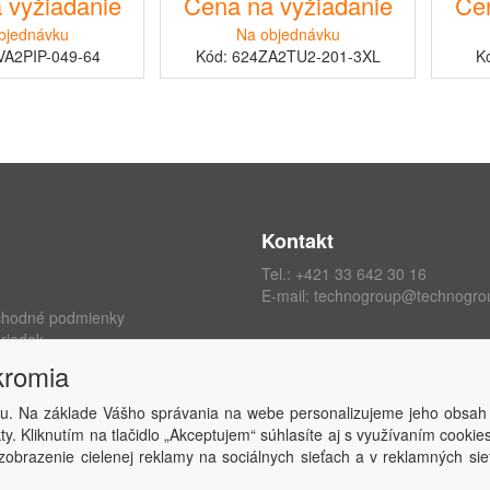
 vyžiadanie
Cena na vyžiadanie
Cen
bjednávku
Na objednávku
VA2PIP-049-64
Kód: 624ZA2TU2-201-3XL
K
Kontakt
Tel.:
+421 33 642 30 16
E-mail:
technogroup@technogro
chodné podmienky
riadok
ých údajov
kromia
kromia
 zmluvy
u. Na základe Vášho správania na webe personalizujeme jeho obsah
y. Kliknutím na tlačidlo „Akceptujem“ súhlasíte aj s využívaním cooki
obrazenie cielenej reklamy na sociálnych sieťach a v reklamných sie
Copyright © TECHNO GROUP spol. s r.o.
2026
Powered by
ABRA