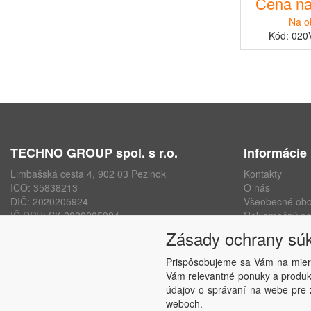
Cena na
Na o
Kód: 020
TECHNO GROUP spol. s r.o.
Informácie
Limbašská cesta 4, 902 03 Pezinok
Kontakty
IČO: 35838213
O nás
DIČ: 2020205924
Všeobecné ob
IČ DPH: SK 2020205924
Reklamačný po
ISO 9001, ISO 14001, ISO 45000
Ochrana osobn
Zásady ochrany sú
www.technogroup.sk
Nastavenie sú
Odstúpenie od
Prispôsobujeme sa Vám na mier
Vám relevantné ponuky a produkt
údajov o správaní na webe pre z
weboch.