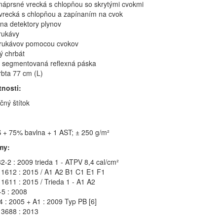
 náprsné vrecká s chlopňou so skrytými cvokmi
vrecká s chlopňou a zapínaním na cvok
 na detektory plynov
rukávy
 rukávov pomocou cvokov
ý chrbát
 segmentovaná reflexná páska
rbta 77 cm (L)
tnosti:
ačný štítok
+ 75% bavlna + 1 AST; ± 250 g/m²
my:
2-2 : 2009 trieda 1 - ATPV 8,4 cal/cm²
1612 : 2015 / A1 A2 B1 C1 E1 F1
1611 : 2015 / Trieda 1 - A1 A2
5 : 2008
 : 2005 + A1 : 2009 Typ PB [6]
3688 : 2013