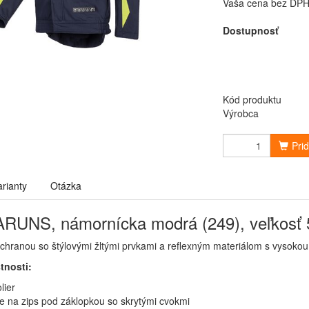
Vaša cena bez DP
Dostupnosť
Kód produktu
Výrobca
Pri
arianty
Otázka
RUNS, námornícka modrá (249), veľkosť 
hranou so štýlovými žltými prvkami a reflexným materiálom s vysokou 
tnosti:
lier
e na zips pod záklopkou so skrytými cvokmi