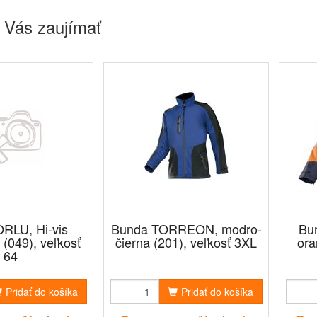
 Vás zaujímať
RLU, Hi-vis
Bunda TORREON, modro-
Bu
 (049), veľkosť
čierna (201), veľkosť 3XL
ora
64
Pridať do košíka
Pridať do košíka