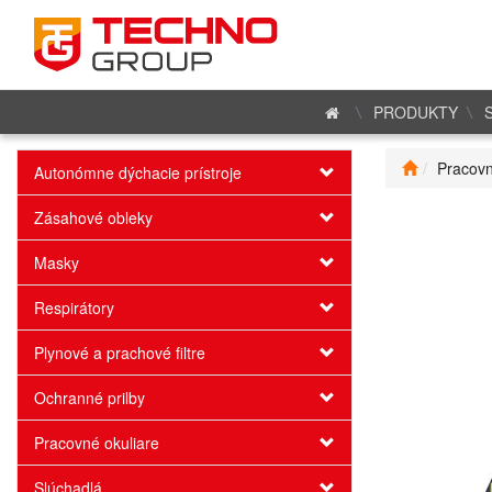
PRODUKTY
Pracovn
Autonómne dýchacie prístroje
Zásahové obleky
Masky
Respirátory
Plynové a prachové filtre
Ochranné prilby
Pracovné okuliare
Slúchadlá