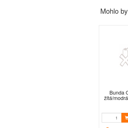
Mohlo by
Bunda O
žltá/modrá