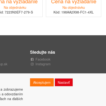
a na vyžiadanie
Cena na vyžiadanie
Na objednávku
Na objednávku
ód: 7223N3EF7-279-S
Kód: 198AA2X98-FC1-4XL
Sledujte nás
Facebook
up.sk
Instagram
Akceptujem
Nastaviť
 a zobrazujeme
es a odovzdaním
ťach na ďalších