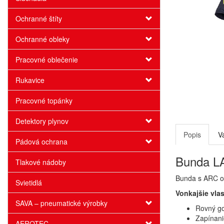
Ochranné štíty
Ochranné obleky
Pracovné oblečenie
Rukavice
Pracovné topánky
Detektory plynov
Popis
V
Pádová ochrana
Bunda LA
Tlakové nádoby
Bunda s ARC oc
Svietidlá
Vonkajšie vlas
SAVA – pneumatické výrobky
Rovný go
Zapínani
AEROTEC