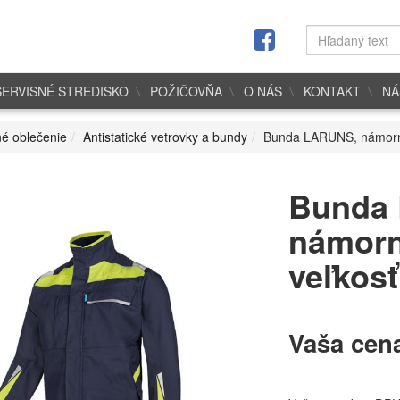
SERVISNÉ STREDISKO
POŽIČOVŇA
O NÁS
KONTAKT
NÁ
é oblečenie
Antistatické vetrovky a bundy
Bunda LARUNS, námorní
Bunda
námorn
veľkosť
Vaša cen