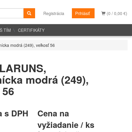
Registrácia
Prihlásiť
(0 / 0,00 €)
Š TÍM
CERTIFIKÁTY
cka modrá (249), veľkosť 56
 LARUNS,
ícka modrá (249),
 56
a s DPH
Cena na
vyžiadanie / ks