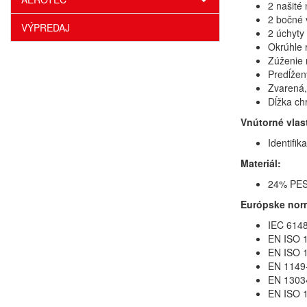
2 našité
2 bočné 
VÝPREDAJ
2 úchyty
Okrúhle 
Zúženie
Predĺžen
Zvarená,
Dĺžka ch
Vnútorné vlas
Identifik
Materiál:
24% PES 
Európske nor
IEC 6148
EN ISO 1
EN ISO 1
EN 1149-
EN 13034
EN ISO 1