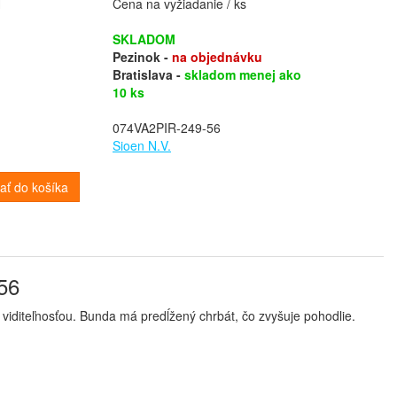
H
Cena na vyžiadanie / ks
SKLADOM
Pezinok -
na objednávku
Bratislava -
skladom menej ako
10 ks
074VA2PIR-249-56
Sioen N.V.
dať do košíka
56
viditeľnosťou. Bunda má predĺžený chrbát, čo zvyšuje pohodlie.