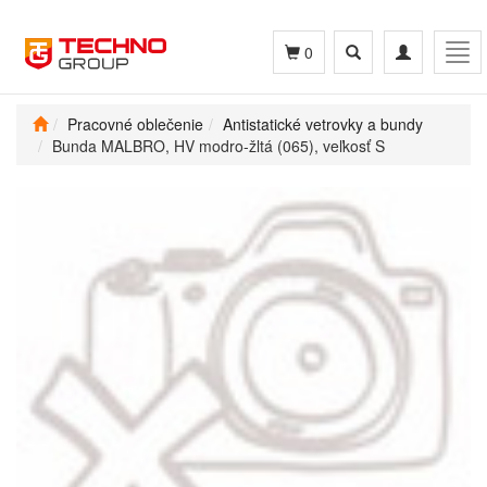
Toggle
Toggle
Tog
0
search
navigation
navi
Pracovné oblečenie
Antistatické vetrovky a bundy
Bunda MALBRO, HV modro-žltá (065), veľkosť S