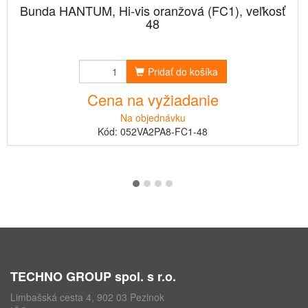
Bunda HANTUM, Hi-vis oranžová (FC1), veľkosť
48
Pridať do košíka
Cena na vyžiadanie
Na objednávku
Kód: 052VA2PA8-FC1-48
TECHNO GROUP spol. s r.o.
Limbašská cesta 4, 902 03 Pezinok