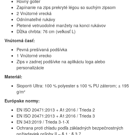
Rovný golier
Zapínanie na zips prekryté légou so suchým zipsom
2 Vnútorné vrecká
Odnímateľné rukávy
Pletené vetruodolné manžety na konci rukávov
Dĺžka chrbta: 76 cm (veľkosť L)
Vnútorná časť:
Pevná prešívaná podšívka
1 Vnútorné vrecko
Zips v zadnej podšívke na aplikáciu loga alebo
personalizácie
Materiál:
Siopor® Ultra: 100 % polyester s 100 % PU záterom; ± 195
g/m²
Európske normy:
EN ISO 20471:2013 + A1:2016 / Trieda 2
EN ISO 20471:2013 + A1:2016 / Trieda 3
EN 343:2019 / Trieda 3-1-X
Ochrana proti chladu podľa základných bezpečnostných
požiadaviek prílohy II – § 1 ; § 3.7