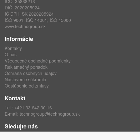
IČO: 35838213
DIČ: 2020205924
IČ DPH: SK 2020205924
ISO 9001, ISO 14001, ISO 45000
www.technogroup.sk
Informácie
Kontakty
O nás
Všeobecné obchodné podmienky
Reklamačný poriadok
Ochrana osobných údajov
Nastavenie súkromia
Odstúpenie od zmluvy
Kontakt
Tel.:
+421 33 642 30 16
E-mail:
technogroup@technogroup.sk
Sledujte nás
Facebook