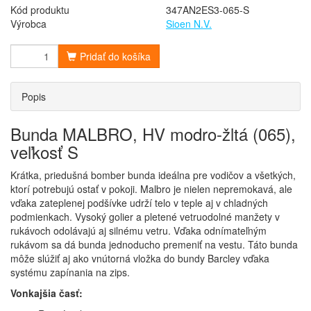
Kód produktu
347AN2ES3-065-S
Výrobca
Sioen N.V.
Pridať do košíka
Popis
Bunda MALBRO, HV modro-žltá (065),
veľkosť S
Krátka, priedušná bomber bunda ideálna pre vodičov a všetkých,
ktorí potrebujú ostať v pokoji. Malbro je nielen nepremokavá, ale
vďaka zateplenej podšívke udrží telo v teple aj v chladných
podmienkach. Vysoký golier a pletené vetruodolné manžety v
rukávoch odolávajú aj silnému vetru. Vďaka odnímateľným
rukávom sa dá bunda jednoducho premeniť na vestu. Táto bunda
môže slúžiť aj ako vnútorná vložka do bundy Barcley vďaka
systému zapínania na zips.
Vonkajšia časť: