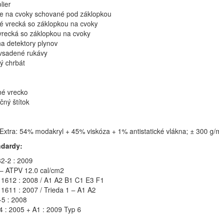
lier
e na cvoky schované pod záklopkou
é vrecká so záklopkou na cvoky
vrecká so záklopkou na cvoky
na detektory plynov
vsadené rukávy
ý chrbát
né vrecko
ačný štítok
 Extra: 54% modakryl + 45% viskóza + 1% antistatické vlákna; ± 300 g/
ndardy:
2-2 : 2009
 – ATPV 12.0 cal/cm2
1612 : 2008 / A1 A2 B1 C1 E3 F1
1611 : 2007 / Trieda 1 – A1 A2
5 : 2008
 : 2005 + A1 : 2009 Typ 6