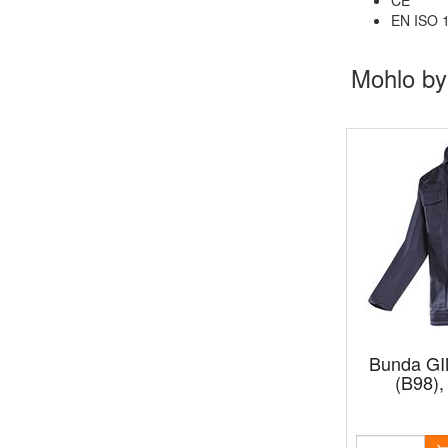
CE
EN ISO 1
Mohlo by
Bunda G
(B98),