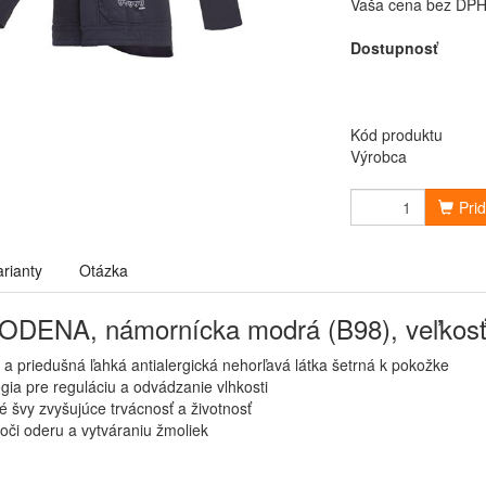
Vaša cena bez DP
Dostupnosť
Kód produktu
Výrobca
Pri
arianty
Otázka
DENA, námornícka modrá (B98), veľkosť
 a priedušná ľahká antialergická nehorľavá látka šetrná k pokožke
gia pre reguláciu a odvádzanie vlhkosti
 švy zvyšujúce trvácnosť a životnosť
oči oderu a vytváraniu žmoliek