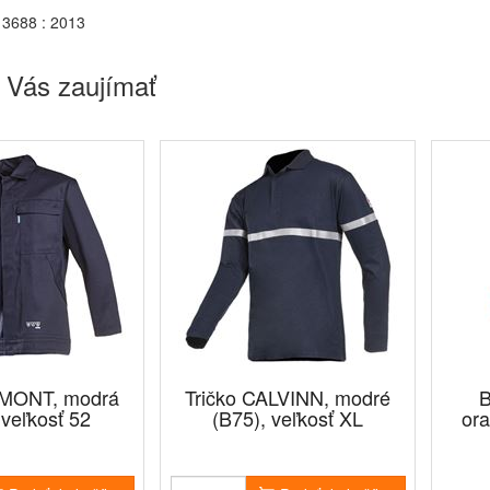
3688 : 2013
 Vás zaujímať
IMONT, modrá
Tričko CALVINN, modré
B
 veľkosť 52
(B75), veľkosť XL
or