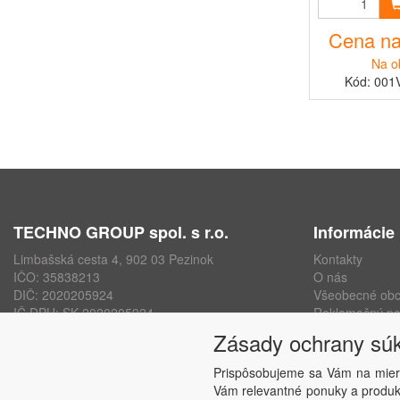
Cena na
Na o
Kód: 001
TECHNO GROUP spol. s r.o.
Informácie
Limbašská cesta 4, 902 03 Pezinok
Kontakty
IČO: 35838213
O nás
DIČ: 2020205924
Všeobecné ob
IČ DPH: SK 2020205924
Reklamačný po
ISO 9001, ISO 14001, ISO 45000
Ochrana osobn
Zásady ochrany sú
www.technogroup.sk
Nastavenie sú
Odstúpenie od
Prispôsobujeme sa Vám na mier
Vám relevantné ponuky a produkt