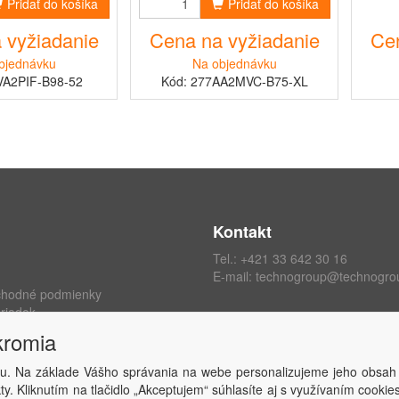
Pridať do košíka
Pridať do košíka
 vyžiadanie
Cena na vyžiadanie
Cen
bjednávku
Na objednávku
VA2PIF-B98-52
Kód: 277AA2MVC-B75-XL
Kontakt
Tel.:
+421 33 642 30 16
E-mail:
technogroup@technogro
chodné podmienky
riadok
ých údajov
kromia
kromia
 zmluvy
u. Na základe Vášho správania na webe personalizujeme jeho obsah
y. Kliknutím na tlačidlo „Akceptujem“ súhlasíte aj s využívaním cooki