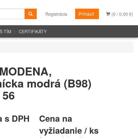
Registrácia
Prihlásiť
(0 / 0,00 €)
Š TÍM
CERTIFIKÁTY
 MODENA,
ícka modrá (B98)
 56
a s DPH
Cena na
vyžiadanie / ks