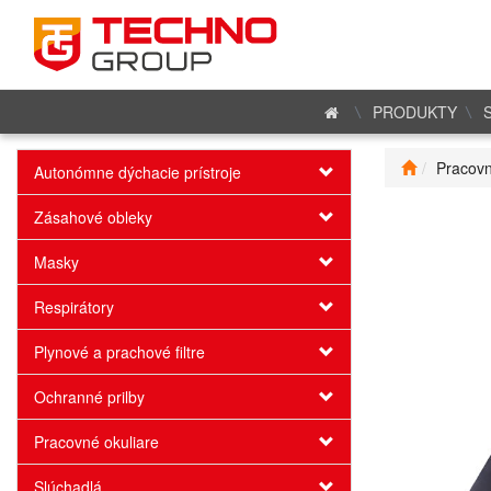
PRODUKTY
Pracovn
Autonómne dýchacie prístroje
Zásahové obleky
Masky
Respirátory
Plynové a prachové filtre
Ochranné prilby
Pracovné okuliare
Slúchadlá