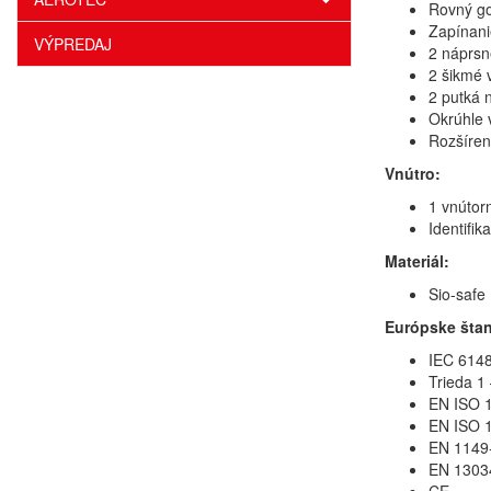
Rovný go
Zapínani
VÝPREDAJ
2 náprsn
2 šikmé 
2 putká 
Okrúhle 
Rozšíren
Vnútro:
1 vnútor
Identifik
Materiál:
Sio-safe
Európske šta
IEC 6148
Trieda 1
EN ISO 1
EN ISO 1
EN 1149-
EN 13034