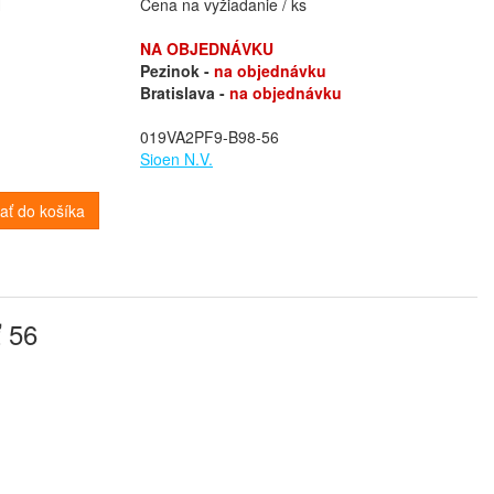
H
Cena na vyžiadanie / ks
NA OBJEDNÁVKU
Pezinok -
na objednávku
Bratislava -
na objednávku
019VA2PF9-B98-56
Sioen N.V.
dať do košíka
 56