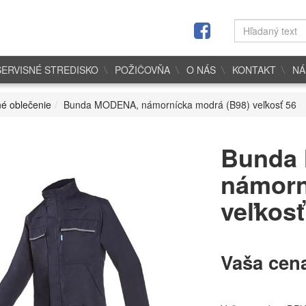
SERVISNÉ STREDISKO
POŽIČOVŇA
O NÁS
KONTAKT
NÁ
é oblečenie
Bunda MODENA, námornícka modrá (B98) veľkosť 56
Bunda
námorn
veľkosť
Vaša cen