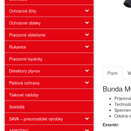
Ochranné štíty
Ochranné obleky
Pracovné oblečenie
Rukavice
Pracovné topánky
Detektory plynov
Popis
V
Pádová ochrana
Bunda MO
Tlakové nádoby
Príjemná
Technoló
Svietidlá
Spevnené
Odolná v
SAVA – pneumatické výrobky
Exteriér:
AEROTEC