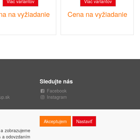
Viac variantov
Viac variantov
a na vyžiadanie
Cena na vyžiadanie
Sledujte nás
Facebook
up.sk
Instagram
Akceptujem
Nastaviť
 a zobrazujeme
es a odovzdaním