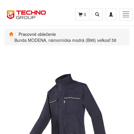
Toggle
Toggle
Tog
0
search
navigation
navi
Pracovné oblečenie
Bunda MODENA, námornícka modrá (B98) veľkosť 58