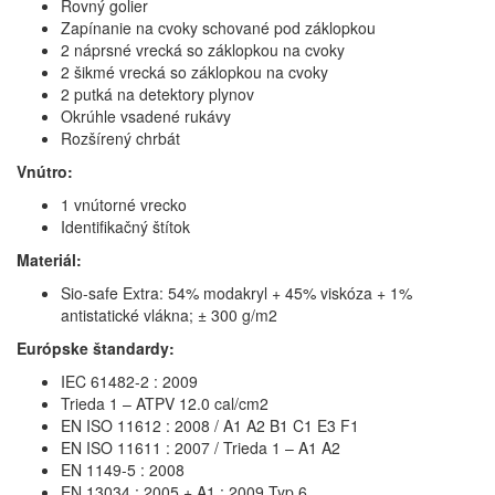
Rovný golier
Zapínanie na cvoky schované pod záklopkou
2 náprsné vrecká so záklopkou na cvoky
2 šikmé vrecká so záklopkou na cvoky
2 putká na detektory plynov
Okrúhle vsadené rukávy
Rozšírený chrbát
Vnútro:
1 vnútorné vrecko
Identifikačný štítok
Materiál:
Sio-safe Extra: 54% modakryl + 45% viskóza + 1%
antistatické vlákna; ± 300 g/m2
Európske štandardy:
IEC 61482-2 : 2009
Trieda 1 – ATPV 12.0 cal/cm2
EN ISO 11612 : 2008 / A1 A2 B1 C1 E3 F1
EN ISO 11611 : 2007 / Trieda 1 – A1 A2
EN 1149-5 : 2008
EN 13034 : 2005 + A1 : 2009 Typ 6