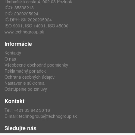
Limbašská cesta 4, 902 03 Pezinok
IČO: 35838213
DIČ: 2020205924
IČ DPH: SK 2020205924
ISO 9001, ISO 14001, ISO 45000
www.technogroup.sk
Informácie
Kontakty
O nás
Všeobecné obchodné podmienky
Reklamačný poriadok
Ochrana osobných údajov
Nastavenie súkromia
Odstúpenie od zmluvy
Kontakt
Tel.:
+421 33 642 30 16
E-mail:
technogroup@technogroup.sk
Sledujte nás