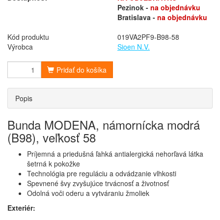
Pezinok -
na objednávku
Bratislava -
na objednávku
Kód produktu
019VA2PF9-B98-58
Výrobca
Sioen N.V.
Pridať do košíka
Popis
Bunda MODENA, námornícka modrá
(B98), veľkosť 58
Príjemná a priedušná ľahká antialergická nehorľavá látka
šetrná k pokožke
Technológia pre reguláciu a odvádzanie vlhkosti
Spevnené švy zvyšujúce trvácnosť a životnosť
Odolná voči oderu a vytváraniu žmoliek
Exteriér: