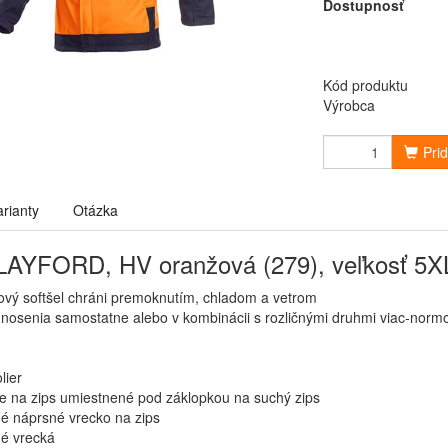
Dostupnosť
Kód produktu
Výrobca
Pri
arianty
Otázka
AYFORD, HV oranžová (279), veľkosť 5X
vový softšel chráni premoknutím, chladom a vetrom
nosenia samostatne alebo v kombinácii s rozličnými druhmi viac-no
lier
e na zips umiestnené pod záklopkou na suchý zips
é náprsné vrecko na zips
é vrecká