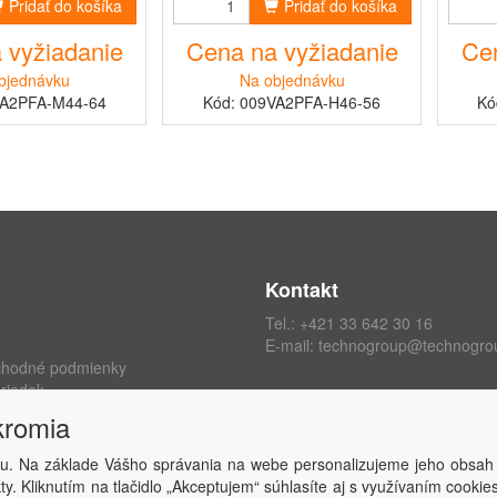
Pridať do košíka
Pridať do košíka
 vyžiadanie
Cena na vyžiadanie
Cen
bjednávku
Na objednávku
VA2PFA-M44-64
Kód: 009VA2PFA-H46-56
Kó
Kontakt
Tel.:
+421 33 642 30 16
E-mail:
technogroup@technogro
chodné podmienky
riadok
ých údajov
kromia
kromia
 zmluvy
u. Na základe Vášho správania na webe personalizujeme jeho obsah
y. Kliknutím na tlačidlo „Akceptujem“ súhlasíte aj s využívaním cooki