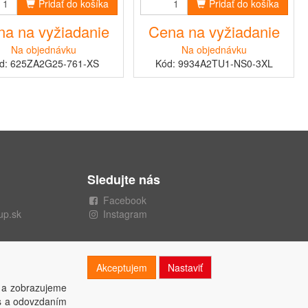
Pridať do košíka
Pridať do košíka
a na vyžiadanie
Cena na vyžiadanie
Na objednávku
Na objednávku
d: 625ZA2G25-761-XS
Kód: 9934A2TU1-NS0-3XL
Sledujte nás
Facebook
up.sk
Instagram
Akceptujem
Nastaviť
 a zobrazujeme
es a odovzdaním