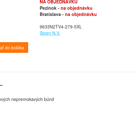
NA OBJEDNÁVKU
Pezinok -
na objednávku
Bratislava -
na objednávku
9633N2TV4-279-5XL
Sioen N.V.
dať do košíka
L
rmových nepremokavých búnd