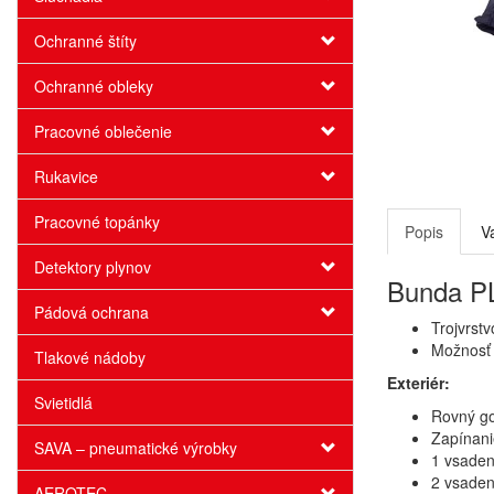
Ochranné štíty
Ochranné obleky
Pracovné oblečenie
Rukavice
Pracovné topánky
Popis
V
Detektory plynov
Bunda PL
Pádová ochrana
Trojvrst
Možnosť 
Tlakové nádoby
Exteriér:
Svietidlá
Rovný go
Zapínani
SAVA – pneumatické výrobky
1 vsaden
2 vsaden
AEROTEC