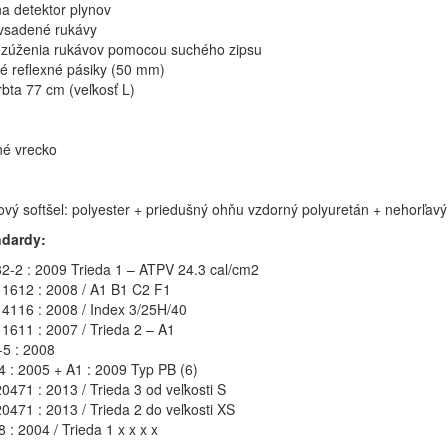
na detektor plynov
vsadené rukávy
zúženia rukávov pomocou suchého zipsu
é reflexné pásiky (50 mm)
rbta 77 cm (veľkosť L)
né vrecko
ový softšel: polyester + priedušný ohňu vzdorný polyuretán + nehorľavý 
ndardy:
2-2 : 2009 Trieda 1 – ATPV 24.3 cal/cm2
1612 : 2008 / A1 B1 C2 F1
4116 : 2008 / Index 3/25H/40
1611 : 2007 / Trieda 2 – A1
5 : 2008
 : 2005 + A1 : 2009 Typ PB (6)
0471 : 2013 / Trieda 3 od veľkosti S
0471 : 2013 / Trieda 2 do veľkosti XS
: 2004 / Trieda 1 x x x x