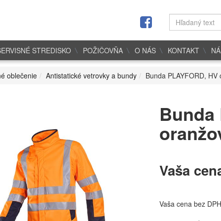
SERVISNÉ STREDISKO
POŽIČOVŇA
O NÁS
KONTAKT
NÁ
é oblečenie
Antistatické vetrovky a bundy
Bunda PLAYFORD, HV or
Bunda
oranžov
Vaša cen
Vaša cena bez DP