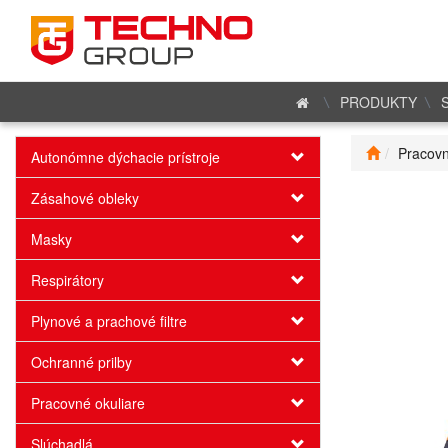
PRODUKTY
Pracovn
Autonómne dýchacie prístroje
Zásahové obleky
Masky
Respirátory
Plynové a prachové filtre
Ochranné prilby
Pracovné okuliare
Slúchadlá