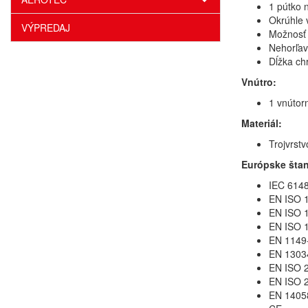
1 pútko 
Okrúhle 
VÝPREDAJ
Možnosť 
Nehorľav
Dĺžka ch
Vnútro:
1 vnútor
Materiál:
Trojvrstv
Európske šta
IEC 6148
EN ISO 1
EN ISO 1
EN ISO 1
EN 1149-
EN 13034
EN ISO 2
EN ISO 2
EN 14058 