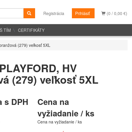
Registrácia
Prihlásiť
(0 / 0,00 €)
Š TÍM
CERTIFIKÁTY
anžová (279) veľkosť 5XL
 PLAYFORD, HV
á (279) veľkosť 5XL
a s DPH
Cena na
vyžiadanie / ks
H
Cena na vyžiadanie / ks