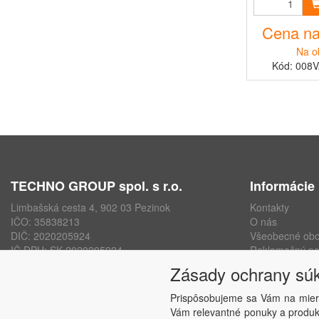
Cena na
Na o
Kód: 008
TECHNO GROUP spol. s r.o.
Informácie
Limbašská cesta 4, 902 03 Pezinok
Kontakty
IČO: 35838213
O nás
DIČ: 2020205924
Všeobecné ob
IČ DPH: SK 2020205924
Reklamačný po
ISO 9001, ISO 14001, ISO 45000
Ochrana osobn
Zásady ochrany sú
www.technogroup.sk
Nastavenie sú
Odstúpenie od
Prispôsobujeme sa Vám na mier
Vám relevantné ponuky a produkt