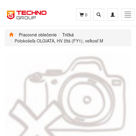
Toggle
Toggle
Tog
0
search
navigation
navi
Pracovné oblečenie
Tričká
Polokošeľa OLGIATA, HV žltá (FY1), veľkosť M