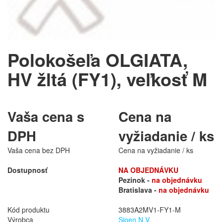
Polokošeľa OLGIATA,
HV žltá (FY1), veľkosť M
Vaša cena s
Cena na
DPH
vyžiadanie / ks
Vaša cena bez DPH
Cena na vyžiadanie / ks
Dostupnosť
NA OBJEDNÁVKU
Pezinok -
na objednávku
Bratislava -
na objednávku
Kód produktu
3883A2MV1-FY1-M
Výrobca
Sioen N.V.