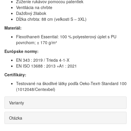
Zúženie rukávov pomocou patentiek
Ventilácia na chrbte
Dažďový žliabok
Dĺžka chrbta: 88 cm (veľkosti S – 3XL)
Materiál:
Flexothane® Essential: 100 % polyesterový úplet s PU
povrchom; ± 170 g/m²
Európske normy:
EN 343 : 2019 / Trieda 4-1-X
EN ISO 13688 : 2013 +A1 : 2021
Certifikáty:
Testované na škodlivé látky podľa Oeko-Tex® Standard 100
(1012048/Centexbel)
Varianty
Otázka