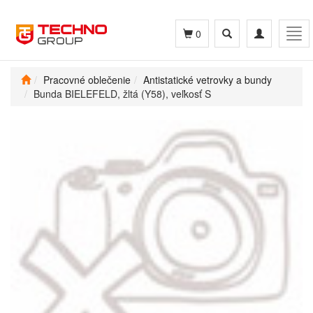
Toggle
Toggle
Tog
0
search
navigation
navi
Pracovné oblečenie
Antistatické vetrovky a bundy
Bunda BIELEFELD, žltá (Y58), veľkosť S