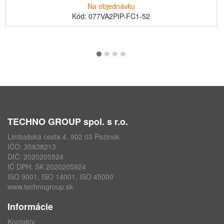
Na objednávku
Kód: 077VA2PIP-FC1-52
TECHNO GROUP spol. s r.o.
Limbašská cesta 4, 902 03 Pezinok
IČO: 35838213
DIČ: 2020205924
IČ DPH: SK 2020205924
ISO 9001, ISO 14001, ISO 45000
www.technogroup.sk
Informácie
Kontakty