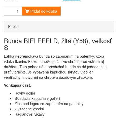
Pridať do košíka
Popis
Bunda BIELEFELD, žltá (Y58), veľkosť
S
Ľahká nepremokavá bunda so zapínaním na patentky, ktorá
vďaka tkanine Flexothane® spoľahlivo chráni pred vetrom aj
dažďom. Táto pohodlná a priedušná bunda sa dá jednoducho
prať v práčke. Je vybavená kapucňou skrytou v golieri,
ventilačnými otvormi na chrbte a dažďovým žliabkom.
Vonkajšia časť:
Rovný golier
Skladacia kapucňa v golieri
Zips pod légou so zapínaním na patentky
2 vsadené vrecká
Raglánové rukávy