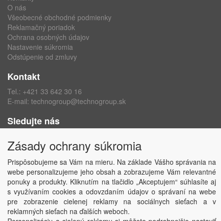
O nás
Všeobecné obchodné podmienky
Reklamačný poriadok
Ochrana osobných údajov
Nastavenie súkromia
Odstúpenie od zmluvy
Kontakt
Tel.:
+421 33 642 30 16
E-mail:
technogroup@technogroup.sk
Sledujte nás
Facebook
Zásady ochrany súkromia
Instagram
Prispôsobujeme sa Vám na mieru. Na základe Vášho správania na
webe personalizujeme jeho obsah a zobrazujeme Vám relevantné
ponuky a produkty. Kliknutím na tlačidlo „Akceptujem“ súhlasíte aj
s využívaním cookies a odovzdaním údajov o správaní na webe
Copyright © TECHNO GROUP spol. s r.o.
2026
pre zobrazenie cielenej reklamy na sociálnych sieťach a v
Powered by
ABRA
reklamných sieťach na ďalších weboch.