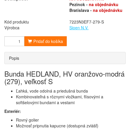
Pezinok -
na objednávku
Bratislava -
na objednávku
Kód produktu
7223N3EF7-279-S
Výrobca
Sioen N.V.
Pridať do košíka
Popis
Bunda HEDLAND, HV oranžovo-modrá
(279), veľkosť S
Ľahká, vode odolná a priedušná bunda
Kombinovateľná s rôznymi vložkami, flísovými a
softšelovými bundami a vestami
Exteriér:
Rovný golier
Možnosť pripnutia kapucne (dostupná zvlášť)