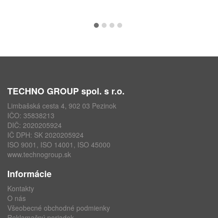
TECHNO GROUP spol. s r.o.
Limbašská cesta 4, 902 03 Pezinok
IČO: 35838213
DIČ: 2020205924
IČ DPH: SK 2020205924
ISO 9001, ISO 14001, ISO 45000
www.technogroup.sk
Informácie
Kontakty
O nás
Všeobecné obchodné podmienky
Reklamačný poriadok