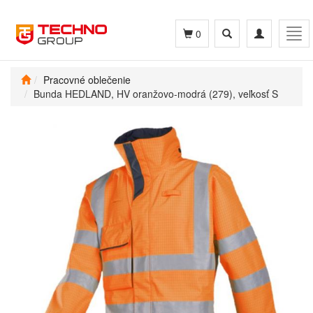
Toggle
Toggle
Tog
0
search
navigation
navi
Pracovné oblečenie
Bunda HEDLAND, HV oranžovo-modrá (279), veľkosť S