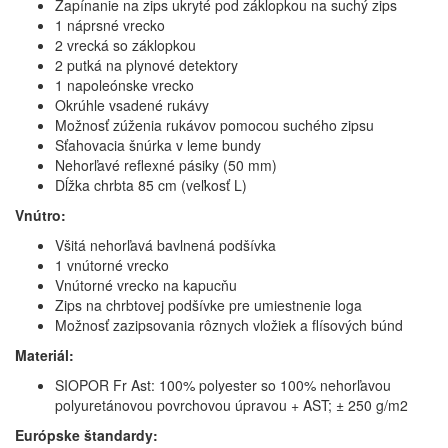
Zapínanie na zips ukryté pod záklopkou na suchý zips
1 náprsné vrecko
2 vrecká so záklopkou
2 putká na plynové detektory
1 napoleónske vrecko
Okrúhle vsadené rukávy
Možnosť zúženia rukávov pomocou suchého zipsu
Sťahovacia šnúrka v leme bundy
Nehorľavé reflexné pásiky (50 mm)
Dĺžka chrbta 85 cm (veľkosť L)
Vnútro:
Všitá nehorľavá bavlnená podšívka
1 vnútorné vrecko
Vnútorné vrecko na kapucňu
Zips na chrbtovej podšívke pre umiestnenie loga
Možnosť zazipsovania rôznych vložiek a flísových búnd
Materiál:
SIOPOR Fr Ast: 100% polyester so 100% nehorľavou
polyuretánovou povrchovou úpravou + AST; ± 250 g/m2
Európske štandardy: