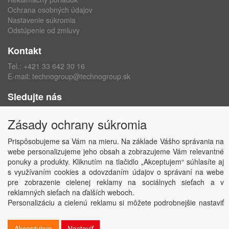
Ochrana osobných údajov
Nastavenie súkromia
Odstúpenie od zmluvy
Kontakt
Tel.:
+421 33 642 30 16
E-mail:
technogroup@technogroup.sk
Sledujte nás
Facebook
Zásady ochrany súkromia
Instagram
Prispôsobujeme sa Vám na mieru. Na základe Vášho správania na
webe personalizujeme jeho obsah a zobrazujeme Vám relevantné
ponuky a produkty. Kliknutím na tlačidlo „Akceptujem“ súhlasíte aj
s využívaním cookies a odovzdaním údajov o správaní na webe
Copyright © TECHNO GROUP spol. s r.o.
2026
pre zobrazenie cielenej reklamy na sociálnych sieťach a v
Powered by
ABRA
reklamných sieťach na ďalších weboch.
Personalizáciu a cielenú reklamu si môžete podrobnejšie nastaviť
alebo kedykoľvek vypnúť po kliknutí na tlačidlo „Nastaviť“.
Akceptujem
Nastaviť