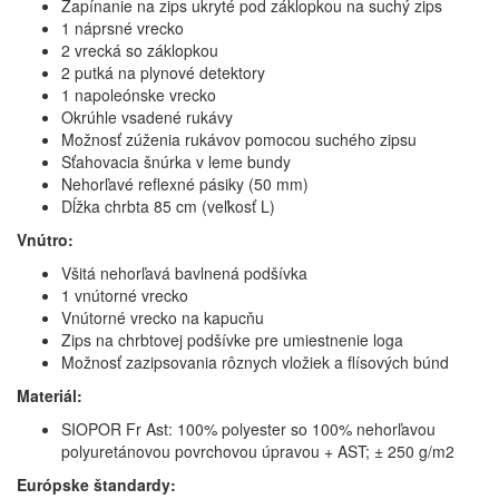
Zapínanie na zips ukryté pod záklopkou na suchý zips
1 náprsné vrecko
2 vrecká so záklopkou
2 putká na plynové detektory
1 napoleónske vrecko
Okrúhle vsadené rukávy
Možnosť zúženia rukávov pomocou suchého zipsu
Sťahovacia šnúrka v leme bundy
Nehorľavé reflexné pásiky (50 mm)
Dĺžka chrbta 85 cm (veľkosť L)
Vnútro:
Všitá nehorľavá bavlnená podšívka
1 vnútorné vrecko
Vnútorné vrecko na kapucňu
Zips na chrbtovej podšívke pre umiestnenie loga
Možnosť zazipsovania rôznych vložiek a flísových búnd
Materiál:
SIOPOR Fr Ast: 100% polyester so 100% nehorľavou
polyuretánovou povrchovou úpravou + AST; ± 250 g/m2
Európske štandardy: