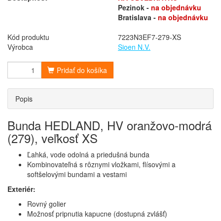
Pezinok -
na objednávku
Bratislava -
na objednávku
Kód produktu
7223N3EF7-279-XS
Výrobca
Sioen N.V.
Pridať do košíka
Popis
Bunda HEDLAND, HV oranžovo-modrá
(279), veľkosť XS
Ľahká, vode odolná a priedušná bunda
Kombinovateľná s rôznymi vložkami, flísovými a
softšelovými bundami a vestami
Exteriér:
Rovný golier
Možnosť pripnutia kapucne (dostupná zvlášť)