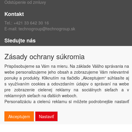
Odstúpenie od zmluvy
Kontakt
Tel.:
+421 33 642 30 16
E-mail:
technogroup@technogroup.sk
Sledujte nás
Facebook
Zásady ochrany súkromia
Instagram
Prispôsobujeme sa Vám na mieru. Na základe Vášho správania na
webe personalizujeme jeho obsah a zobrazujeme Vám relevantné
ponuky a produkty. Kliknutím na tlačidlo „Akceptujem“ súhlasíte aj
s využívaním cookies a odovzdaním údajov o správaní na webe
Copyright © TECHNO GROUP spol. s r.o.
2026
pre zobrazenie cielenej reklamy na sociálnych sieťach a v
Powered by
ABRA
reklamných sieťach na ďalších weboch.
Personalizáciu a cielenú reklamu si môžete podrobnejšie nastaviť
alebo kedykoľvek vypnúť po kliknutí na tlačidlo „Nastaviť“.
Akceptujem
Nastaviť