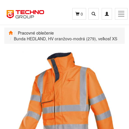
Toggle
Toggle
Tog
0
search
navigation
navi
Pracovné oblečenie
Bunda HEDLAND, HV oranžovo-modrá (279), veľkosť XS