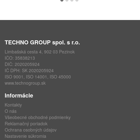
TECHNO GROUP spol. s r.o.
Limbašská cesta 4, 902 03 Pezinok
IČO: 35838213
DIČ: 2020205924
IČ DPH: SK 2020205924
ISO 9001, ISO 14001, ISO 45000
www.technogroup.sk
Informácie
Kontakty
O nás
Všeobecné obchodné podmienky
Reklamačný poriadok
Ochrana osobných údajov
Nastavenie súkromia