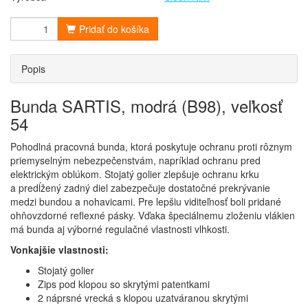
Pridať do košíka
Popis
Bunda SARTIS, modrá (B98), veľkosť
54
Pohodlná pracovná bunda, ktorá poskytuje ochranu proti rôznym
priemyselným nebezpečenstvám, napríklad ochranu pred
elektrickým oblúkom. Stojatý golier zlepšuje ochranu krku
a predĺžený zadný diel zabezpečuje dostatočné prekrývanie
medzi bundou a nohavicami. Pre lepšiu viditeľnosť boli pridané
ohňovzdorné reflexné pásky. Vďaka špeciálnemu zloženiu vlákien
má bunda aj výborné regulačné vlastnosti vlhkosti.
Vonkajšie vlastnosti:
Stojatý golier
Zips pod klopou so skrytými patentkami
2 náprsné vrecká s klopou uzatváranou skrytými