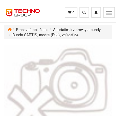
Toggle
Toggle
Tog
0
search
navigation
navi
Pracovné oblečenie
Antistatické vetrovky a bundy
Bunda SARTIS, modrá (B98), veľkosť 54