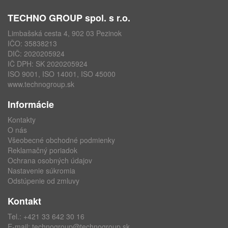
TECHNO GROUP spol. s r.o.
Limbašská cesta 4, 902 03 Pezinok
IČO: 35838213
DIČ: 2020205924
IČ DPH: SK 2020205924
ISO 9001, ISO 14001, ISO 45000
www.technogroup.sk
Informácie
Kontakty
O nás
Všeobecné obchodné podmienky
Reklamačný poriadok
Ochrana osobných údajov
Nastavenie súkromia
Odstúpenie od zmluvy
Kontakt
Tel.:
+421 33 642 30 16
E-mail:
technogroup@technogroup.sk