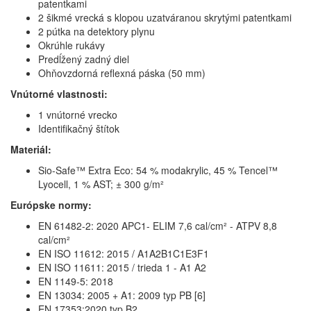
patentkami
2 šikmé vrecká s klopou uzatváranou skrytými patentkami
2 pútka na detektory plynu
Okrúhle rukávy
Predĺžený zadný diel
Ohňovzdorná reflexná páska (50 mm)
Vnútorné vlastnosti:
1 vnútorné vrecko
Identifikačný štítok
Materiál:
Sio-Safe™ Extra Eco: 54 % modakrylic, 45 % Tencel™
Lyocell, 1 % AST; ± 300 g/m²
Európske normy:
EN 61482-2: 2020 APC1- ELIM 7,6 cal/cm² - ATPV 8,8
cal/cm²
EN ISO 11612: 2015 / A1A2B1C1E3F1
EN ISO 11611: 2015 / trieda 1 - A1 A2
EN 1149-5: 2018
EN 13034: 2005 + A1: 2009 typ PB [6]
EN 17353:2020 typ B2