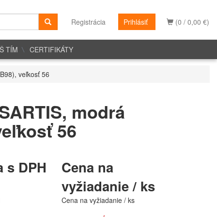
Registrácia
Prihlásiť
(0 / 0,00 €)
Š TÍM
CERTIFIKÁTY
98), veľkosť 56
SARTIS, modrá
veľkosť 56
a s DPH
Cena na
vyžiadanie / ks
H
Cena na vyžiadanie / ks