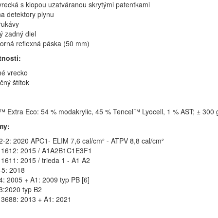
vrecká s klopou uzatváranou skrytými patentkami
na detektory plynu
rukávy
ý zadný diel
rná reflexná páska (50 mm)
tnosti:
né vrecko
ačný štítok
™ Extra Eco: 54 % modakrylic, 45 % Tencel™ Lyocell, 1 % AST; ± 300 
my:
-2: 2020 APC1- ELIM 7,6 cal/cm² - ATPV 8,8 cal/cm²
11612: 2015 / A1A2B1C1E3F1
1611: 2015 / trieda 1 - A1 A2
-5: 2018
: 2005 + A1: 2009 typ PB [6]
3:2020 typ B2
3688: 2013 + A1: 2021