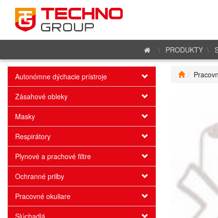
PRODUKTY
Pracovn
Autonómne dýchacie prístroje
Zásahové obleky
Masky
Respirátory
Plynové a prachové filtre
Ochranné prilby
Pracovné okuliare
Slúchadlá