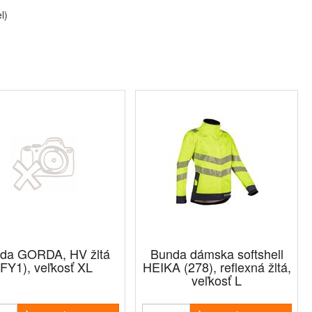
l)
da GORDA, HV žltá
Bunda dámska softshell
(FY1), veľkosť XL
HEIKA (278), reflexná žltá,
veľkosť L