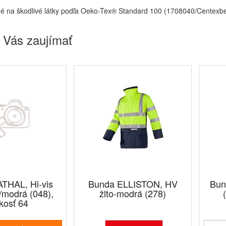
é na škodlivé látky podľa Oeko-Tex® Standard 100 (1708040/Centexbe
 Vás zaujímať
THAL, Hi-vis
Bunda ELLISTON, HV
Bun
/modrá (048),
žlto-modrá (278)
kosť 64