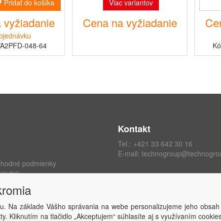
Pridať do košíka
Viac variantov
 vyžiadanie
Cena na vyžiadanie
Cen
bjednávku
VA2PFD-048-64
Kó
Kontakt
Tel.:
+421 33 642 30 16
E-mail:
technogroup@technogro
chodné podmienky
riadok
ých údajov
kromia
kromia
 zmluvy
u. Na základe Vášho správania na webe personalizujeme jeho obsah
y. Kliknutím na tlačidlo „Akceptujem“ súhlasíte aj s využívaním cooki