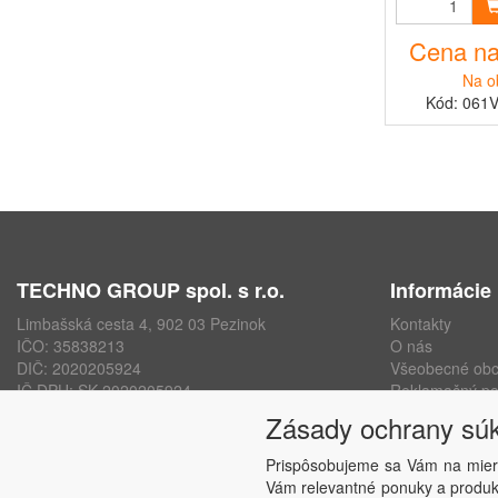
Cena na
Na o
Kód: 061
TECHNO GROUP spol. s r.o.
Informácie
Limbašská cesta 4, 902 03 Pezinok
Kontakty
IČO: 35838213
O nás
DIČ: 2020205924
Všeobecné ob
IČ DPH: SK 2020205924
Reklamačný po
ISO 9001, ISO 14001, ISO 45000
Ochrana osobn
Zásady ochrany sú
www.technogroup.sk
Nastavenie sú
Odstúpenie od
Prispôsobujeme sa Vám na mier
Vám relevantné ponuky a produkt