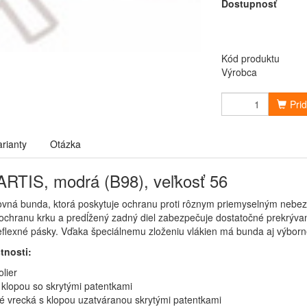
Dostupnosť
Kód produktu
Výrobca
Pri
arianty
Otázka
RTIS, modrá (B98), veľkosť 56
vná bunda, ktorá poskytuje ochranu proti rôznym priemyselným nebezp
 ochranu krku a predĺžený zadný diel zabezpečuje dostatočné prekrývan
flexné pásky. Vďaka špeciálnemu zloženiu vlákien má bunda aj výborné 
tnosti:
olier
 klopou so skrytými patentkami
é vrecká s klopou uzatváranou skrytými patentkami