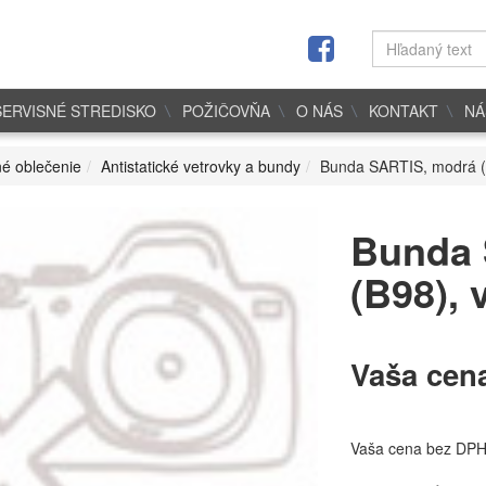
SERVISNÉ STREDISKO
POŽIČOVŇA
O NÁS
KONTAKT
NÁ
é oblečenie
Antistatické vetrovky a bundy
Bunda SARTIS, modrá (B
Bunda 
(B98), 
Vaša cen
Vaša cena bez DP