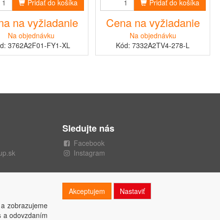
Pridať do košíka
Pridať do košíka
a na vyžiadanie
Cena na vyžiadanie
Na objednávku
Na objednávku
d: 3762A2F01-FY1-XL
Kód: 7332A2TV4-278-L
Sledujte nás
Facebook
up.sk
Instagram
Akceptujem
Nastaviť
 a zobrazujeme
es a odovzdaním