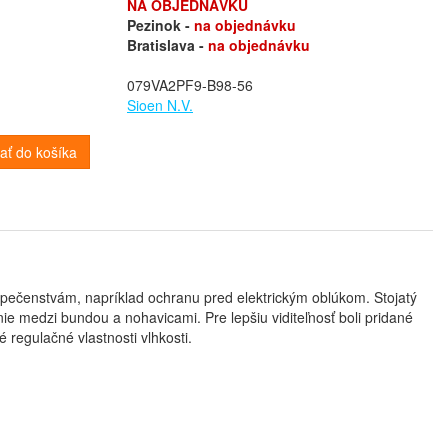
NA OBJEDNÁVKU
Pezinok -
na objednávku
Bratislava -
na objednávku
079VA2PF9-B98-56
Sioen N.V.
dať do košíka
ečenstvám, napríklad ochranu pred elektrickým oblúkom. Stojatý
ie medzi bundou a nohavicami. Pre lepšiu viditeľnosť boli pridané
regulačné vlastnosti vlhkosti.