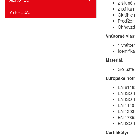
2 šikmé 
2 pútka 
VÝPREDAJ
Okrúhle 
Predĺžen
Ohňovzdo
Vnútorné vlas
1 vnútor
Identifik
Materiál:
Sio-Safe
Európske nor
EN 61482
EN ISO 
EN ISO 1
EN 1149
EN 13034
EN 1735
EN ISO 1
Certifikáty: