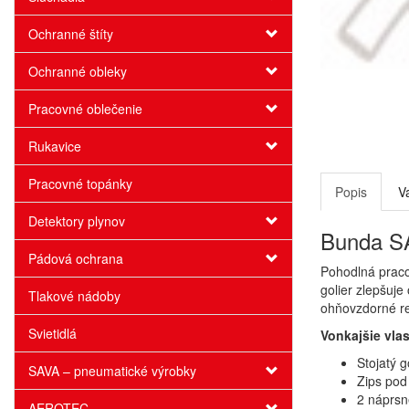
Ochranné štíty
Ochranné obleky
Pracovné oblečenie
Rukavice
Pracovné topánky
Popis
V
Detektory plynov
Bunda SA
Pádová ochrana
Pohodlná praco
golier zlepšuje
Tlakové nádoby
ohňovzdorné re
Svietidlá
Vonkajšie vlas
Stojatý g
SAVA – pneumatické výrobky
Zips pod
2 náprsn
AEROTEC