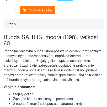
Pridať do košíka
Popis
Bunda SARTIS, modrá (B98), veľkosť
60
Pohodlná pracovná bunda, ktorá poskytuje ochranu proti rôznym
priemyselným nebezpečenstvám, napríklad ochranu pred
elektrickým oblúkom. Stojatý golier zlepšuje ochranu krku
a predĺžený zadný diel zabezpečuje dostatočné prekrývanie
medzi bundou a nohavicami. Pre lepšiu viditeľnosť boli pridané
ohňovzdorné reflexné pásky. Vďaka špeciálnemu zloženiu vlákien
má bunda aj výborné regulačné vlastnosti vlhkosti.
Vonkajšie vlastnosti:
Stojatý golier
Zips pod klopou so skrytými patentkami
2 náprsné vrecká s klopou uzatváranou skrytými