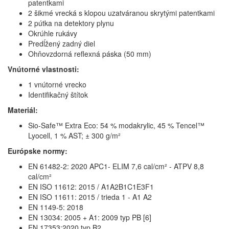
patentkami
2 šikmé vrecká s klopou uzatváranou skrytými patentkami
2 pútka na detektory plynu
Okrúhle rukávy
Predĺžený zadný diel
Ohňovzdorná reflexná páska (50 mm)
Vnútorné vlastnosti:
1 vnútorné vrecko
Identifikačný štítok
Materiál:
Sio-Safe™ Extra Eco: 54 % modakrylic, 45 % Tencel™
Lyocell, 1 % AST; ± 300 g/m²
Európske normy:
EN 61482-2: 2020 APC1- ELIM 7,6 cal/cm² - ATPV 8,8
cal/cm²
EN ISO 11612: 2015 / A1A2B1C1E3F1
EN ISO 11611: 2015 / trieda 1 - A1 A2
EN 1149-5: 2018
EN 13034: 2005 + A1: 2009 typ PB [6]
EN 17353:2020 typ B2