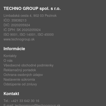
TECHNO GROUP spol. s r.o.
Limbašská cesta 4, 902 03 Pezinok
IČO: 35838213
DIČ: 2020205924
IČ DPH: SK 2020205924
ISO 9001, ISO 14001, ISO 45000
www.technogroup.sk
Informácie
Kontakty
O nás
Všeobecné obchodné podmienky
Reklamačný poriadok
Ochrana osobných údajov
Nastavenie súkromia
Odstúpenie od zmluvy
Kontakt
Tel.:
+421 33 642 30 16
E-mail:
technogroup@technogroup.sk