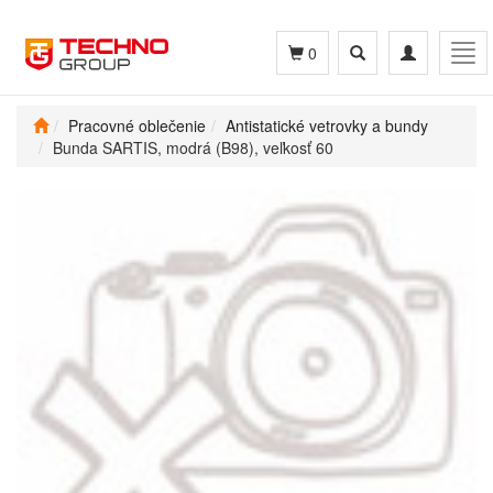
Toggle
Toggle
Tog
0
search
navigation
navi
Pracovné oblečenie
Antistatické vetrovky a bundy
Bunda SARTIS, modrá (B98), veľkosť 60